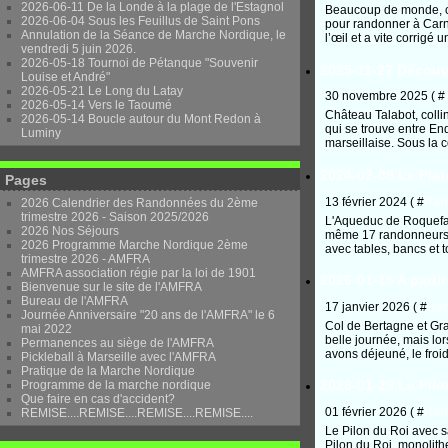
2026-06-11 De la Londe à la plage de l'Estagnol
Beaucoup de monde, ce 
2026-06-04 Sous les Feuillus de Saint Pons
pour randonner à Carno
Annulation de la Séance de Marche Nordique, le
l’œil et a vite corrigé u
vendredi 5 juin 2026.
2026-05-18 Tournoi de Pétanque "Souvenir
2025-11-27 Découv
Louise et André"
2026-05-21 Le Long du Latay
30 novembre 2025 ( #
2026-05-14 Vers le Taoumé
Château Talabot, coll
2026-05-14 Boucle autour du Mont Redon à
qui se trouve entre En
Luminy
marseillaise. Sous la c
2024-02-08 Le Pla
Pages
13 février 2024 ( #
Ran
2026 Calendrier des Randonnées du 2ème
trimestre 2026 - Saison 2025/2026
L'Aqueduc de Roquefa
2026 Nos Séjours
même 17 randonneurs a
2026 Programme Marche Nordique 2ème
avec tables, bancs et t
trimestre 2026 - AMFRA
AMFRA association régie par la loi de 1901
2026-01-15 A partir
Bienvenue sur le site de l'AMFRA
Bureau de l'AMFRA
17 janvier 2026 ( #
Ra
Journée Anniversaire "20 ans de l'AMFRA" le 6
Col de Bertagne et Gr
mai 2022
belle journée, mais l
Permanences au siège de l'AMFRA
avons déjeuné, le froid
Pickleball à Marseille avec l'AMFRA
Pratique de la Marche Nordique
2026-01-29 Le Pilo
Programme de la marche nordique
Que faire en cas d'accident?
01 février 2026 ( #
Ran
REMISE....REMISE....REMISE....REMISE....
Le Pilon du Roi avec s
Pilon du Roi, monolithe