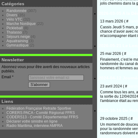
Catégories
jolis chemins dans la g
Randonnée
(307)
2026-03-05 A la D
Divers
(35)
Vélo VTC
(32)
13 mars 2026 ( #
Rand
Marche Nordique
(22)
Cassis Jeudi 5 mars, p
Pickleball
(8)
chance d’avoir avec no
Thalasso
(7)
m'accompagner étant in
Séjours neige
(4)
Aquatraining
(3)
2026-05-21 Le Lon
Gymnastique
(2)
25 mai 2026 ( #
Rando
Newsletter
Finalement, c’est le ma
randonnée du canal du
Abonnez-vous pour être averti des nouveaux articles
hommes et femmes au d
publiés.
Email
2024-04-12 Journé
23 avril 2024 ( #
March
Comme tous les ans, au
la sortie du 12/04/20
l'ambiance était au re
Liens
Fédération Française Retraite Sportive
2025-10-16 De Pich
CORERS PACA - Comité Régional FFRS
CODERS13 - Comité Départemental FFRS
29 octobre 2025 ( #
Ra
Déclarer votre sinistre en ligne
Un moment de douceur 
Radio Maritima, interview AMFRA
pour la randonnée vers
randonneurs doivent enc