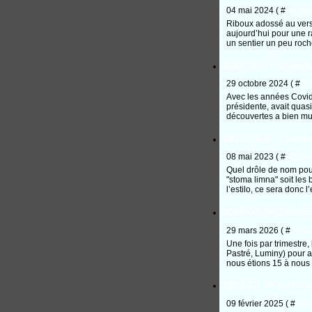
04 mai 2024 ( #
Rando
Riboux adossé au versa
aujourd’hui pour une r
un sentier un peu roch
2024-10-17 Journée
29 octobre 2024 ( #
Di
Avec les années Covid,
présidente, avait quas
découvertes a bien mur
2023-05-04 Tour de
08 mai 2023 ( #
Rando
Quel drôle de nom pour u
"stoma limna" soit les
l’estilo, ce sera donc l’
2026-03-24 Journé
29 mars 2026 ( #
Marc
Une fois par trimestre
Pastré, Luminy) pour a
nous étions 15 à nous r
2024-02-06 La Bas
09 février 2025 ( #
Ran