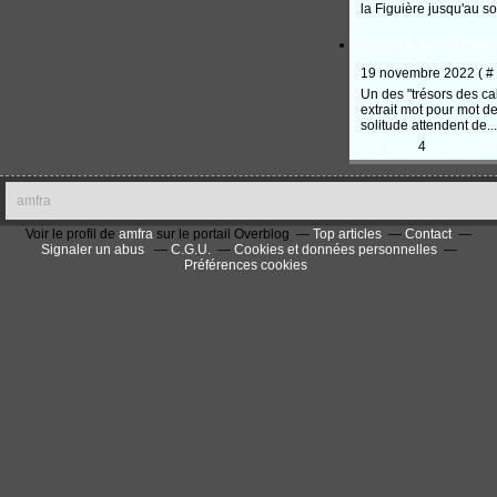
la Figuière jusqu'au s
2022-11-17 : Cirque
19 novembre 2022 ( #
Un des "trésors des cal
extrait mot pour mot de
solitude attendent de...
<<
<
1
2
3
4
5
6
7
8
9
1
amfra
Voir le profil de
amfra
sur le portail Overblog
Top articles
Contact
Signaler un abus
C.G.U.
Cookies et données personnelles
Préférences cookies