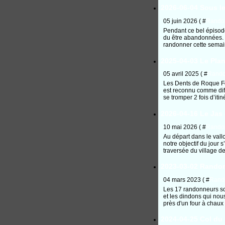
2026-06-04 Sous le
05 juin 2026 ( #
Rando
Pendant ce bel épisode
du être abandonnées. 
randonner cette semain
2025-04-03 Le Pla
05 avril 2025 ( #
Rand
Les Dents de Roque Fo
est reconnu comme diff
se tromper 2 fois d’iti
2026-04-16 Le Jas 
10 mai 2026 ( #
Rando
Au départ dans le vall
notre objectif du jour 
traversée du village de
2023-03-02 Randon
04 mars 2023 ( #
Rand
Les 17 randonneurs son
et les dindons qui nou
près d'un four à chaux 
2024-04-25 Col du 