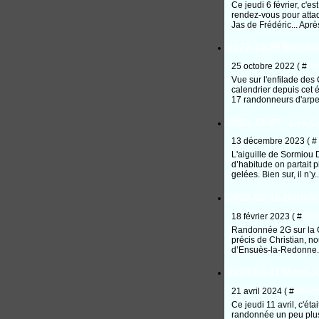
Ce jeudi 6 février, c'e
rendez-vous pour atta
Jas de Frédéric... Après
2022-10-20 Belvéd
25 octobre 2022 ( #
Ra
Vue sur l'enfilade de
calendrier depuis cet é
17 randonneurs d'arpen
2023-12-07 : Les 
13 décembre 2023 ( #
L'aiguille de Sormiou D
d’habitude on partait pl
gelées. Bien sur, il n’y..
2023-02-16 Boucle 
18 février 2023 ( #
Ran
Randonnée 2G sur la C
précis de Christian, 
d’Ensuès-la-Redonne. 
2024-04-11 Mont Ju
21 avril 2024 ( #
Rand
Ce jeudi 11 avril, c'é
randonnée un peu plus 