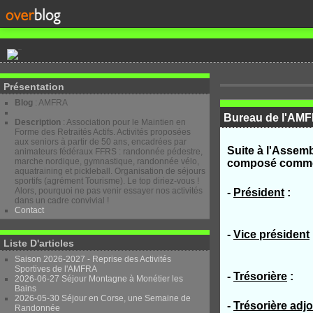
Présentation
Blog
: AMFRA
Bureau de l'AM
Description
: Association pour le Maintien en
Forme des Retraités Actifs. Activités proposées
aux seniors à partir de 50 ans, encadrées par
Suite à l'Assemb
animateurs fédéraux FFRS : randonnée pédestre,
marche nordique, gymnastique, randonnée vélo,
composé comme 
aquatraining et pickleball. Organisation de séjours
sportifs (agrément Tourisme). Le top diriez-vous !
Alors, pourquoi ne pas venir essayer nos activités
-
Président
: Ch
dans un cadre convivial !
Contact
-
Vice président
Liste D'articles
nei
Saison 2026-2027 - Reprise des Activités
Sportives de l'AMFRA
-
Trésorière
: 
2026-06-27 Séjour Montagne à Monétier les
Bains
2026-05-30 Séjour en Corse, une Semaine de
-
Trésorière adjo
Randonnée