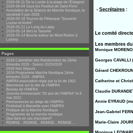
2026-06-11 De la Londe à la plage de l'Estagnol
2026-06-04 Sous les Feuillus de Saint Pons
-
Secrétaires
: 
Annulation de la Séance de Marche Nordique, le
rand
vendredi 5 juin 2026.
2026-05-18 Tournoi de Pétanque "Souvenir
Martin
Louise et André"
2026-05-21 Le Long du Latay
2026-05-14 Vers le Taoumé
Le comité
direct
2026-05-14 Boucle autour du Mont Redon à
Luminy
Les membres du 
Monique MORENO (
Pages
Georges CAVALLI 
2026 Calendrier des Randonnées du 2ème
trimestre 2026 - Saison 2025/2026
2026 Nos Séjours
Gérard CHEKROUN
2026 Programme Marche Nordique 2ème
trimestre 2026 - AMFRA
Catherine et Chris
AMFRA association régie par la loi de 1901
Bienvenue sur le site de l'AMFRA
Bureau de l'AMFRA
Claudie DURANDET
Journée Anniversaire "20 ans de l'AMFRA" le 6
mai 2022
Annie EYRAUD (ma
Permanences au siège de l'AMFRA
Pickleball à Marseille avec l'AMFRA
Pratique de la Marche Nordique
Jean-Gabriel FER
Programme de la marche nordique
Que faire en cas d'accident?
Marie-Claire JOUR
REMISE....REMISE....REMISE....REMISE....
Monique LEONARD