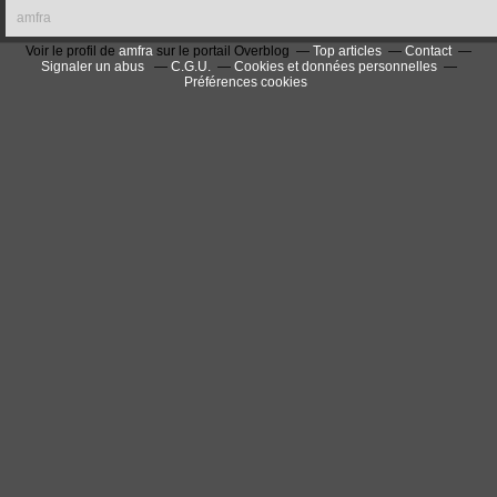
amfra
Voir le profil de
amfra
sur le portail Overblog
Top articles
Contact
Signaler un abus
C.G.U.
Cookies et données personnelles
Préférences cookies