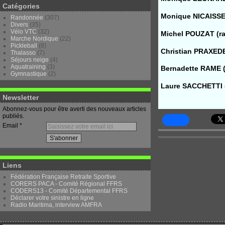
Catégories
Monique NICAISSE
Randonnée
(307)
Divers
(35)
Vélo VTC
(32)
Michel POUZAT (r
Marche Nordique
(22)
Pickleball
(8)
Christian PRAXED
Thalasso
(7)
Séjours neige
(4)
Aquatraining
(3)
Bernadette RAME 
Gymnastique
(2)
Laure SACCHETTI 
Newsletter
Abonnez-vous pour être averti des nouveaux articles
publiés.
Email
Liens
Fédération Française Retraite Sportive
CORERS PACA - Comité Régional FFRS
CODERS13 - Comité Départemental FFRS
Déclarer votre sinistre en ligne
Radio Maritima, interview AMFRA