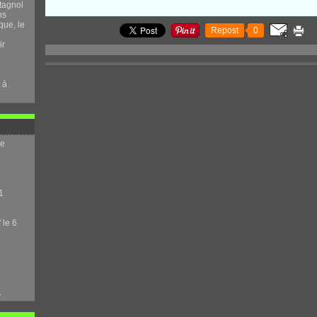
tagnol
ns
que, le
Repost
0
ir
 à
me
1
 le 6
.