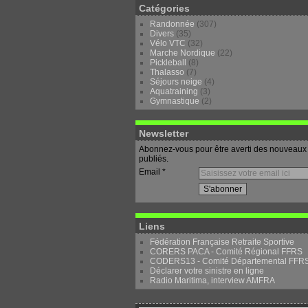
Catégories
Randonnée
(307)
Divers
(35)
Vélo VTC
(32)
Marche Nordique
(22)
Pickleball
(8)
Thalasso
(7)
Séjours neige
(4)
Aquatraining
(3)
Gymnastique
(2)
Newsletter
Abonnez-vous pour être averti des nouveaux 
publiés.
Email
Liens
Fédération Française Retraite Sportive
CORERS PACA - Comité Régional FFRS
CODERS13 - Comité Départemental FFR
Déclarer votre sinistre en ligne
Radio Maritima, interview AMFRA