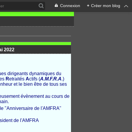
Connexion
+
Créer mon blog
ai 2022
ues dirigeants dynamiques du
des
R
etraités
A
ctifs (
A.M.F.R.A
.)
nheur et le bien être de tous ses
reusement évènement au cours de
hain.
ale "Anniversaire de l'AMFRA"
'AMFRA