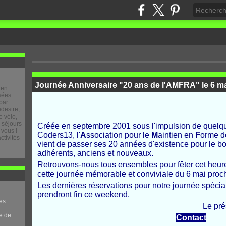
Journée Anniversaire "20 ans de l'AMFRA" le 6 m
 en
osées
par
destre,
 vélo,
e séjours
Créée en septembre 2001 sous l'impulsion de quelq
-vous !
Coders13, l'
A
ssociation pour le
M
aintien en
F
orme 
ctivités
vient de passer ses 20 années d'existence pour le bo
adhérents, anciens et nouveaux.
Retrouvons-nous tous ensembles pour fêter cet heu
cette journée mémorable et conviviale du 6 mai proc
Les dernières réservations pour notre journée spéci
prendront fin ce weekend.
es
Le président de l
e de
Contact