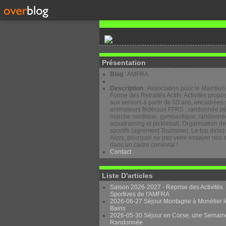
Présentation
Blog
: AMFRA
Description
: Association pour le Maintien
Forme des Retraités Actifs. Activités prop
aux seniors à partir de 50 ans, encadrées 
animateurs fédéraux FFRS : randonnée pé
marche nordique, gymnastique, randonnée
aquatraining et pickleball. Organisation d
sportifs (agrément Tourisme). Le top diriez
Alors, pourquoi ne pas venir essayer nos a
dans un cadre convivial !
Contact
Liste D'articles
Saison 2026-2027 - Reprise des Activités
Sportives de l'AMFRA
2026-06-27 Séjour Montagne à Monétier l
Bains
2026-05-30 Séjour en Corse, une Semain
Randonnée