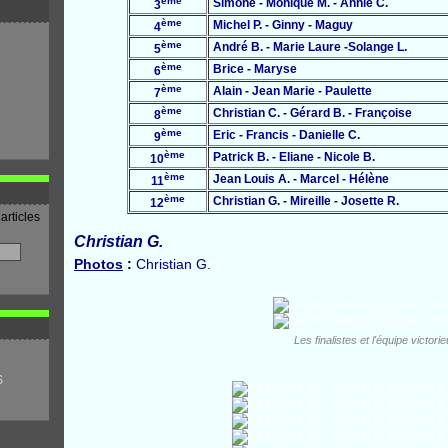
ème
Simone - Monique M. - Annie C.
3
ème
Michel P. - Ginny - Maguy
4
ème
André B. - Marie Laure -Solange L.
5
ème
Brice - Maryse
6
ème
Alain - Jean Marie - Paulette
7
ème
Christian C. - Gérard B. - Françoise
8
ème
Eric - Francis - Danielle C.
9
ème
Patrick B. - Eliane - Nicole B.
10
ème
Jean Louis A. - Marcel - Hélène
11
ème
Christian G. - Mireille - Josette R.
12
articles
Christian G.
Photos
:
Christian G.
Les finalistes et l'équipe victori
S