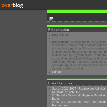
Présentation
Blog
: AMFRA
Description
: Association pour le Maintien
Forme des Retraités Actifs. Activités prop
aux seniors à partir de 50 ans, encadrées 
animateurs fédéraux FFRS : randonnée pé
marche nordique, gymnastique, randonnée
aquatraining et pickleball. Organisation d
sportifs (agrément Tourisme). Le top diriez
Alors, pourquoi ne pas venir essayer nos a
dans un cadre convivial !
Contact
Liste D'articles
Saison 2026-2027 - Reprise des Activités
Sportives de l'AMFRA
2026-06-27 Séjour Montagne à Monétier l
Bains
2026-05-30 Séjour en Corse, une Semain
Randonnée