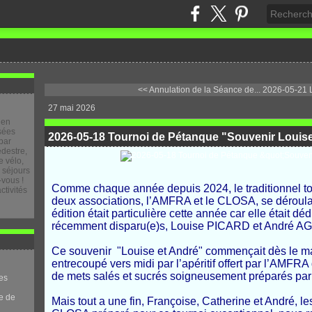
<< Annulation de la Séance de...
2026-05-21 
27 mai 2026
 en
osées
2026-05-18 Tournoi de Pétanque "Souvenir Louise
par
destre,
 vélo,
e séjours
-vous !
Comme chaque année depuis 2024, le traditionnel to
ctivités
deux associations, l’AMFRA et le CLOSA, se déroulai
édition était particulière cette année car elle était d
récemment disparu(e)s, Louise PICARD et André A
Ce souvenir "Louise et André" commençait dès le mat
entrecoupé vers midi par l’apéritif offert par l’AMFRA
de mets salés et sucrés soigneusement préparés par 
es
e de
Mais tout a une fin, Françoise, Catherine et André, le