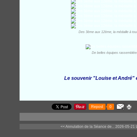
Des 3ème aux 12ème, la médaille à tout
De belles équipes rassemblées
Le souvenir "Louise et André" 
Repost
0
<< Annulation de la Séance de...
2026-05-21 