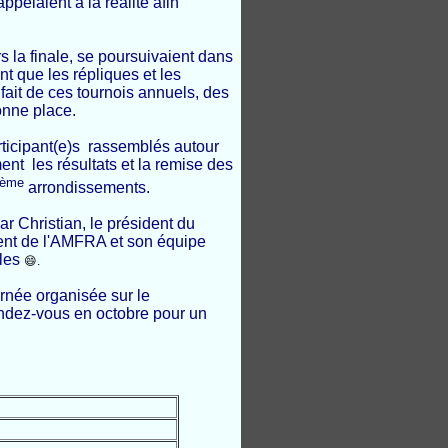
pelaient à la réalité afin
s la finale, se poursuivaient dans
ant que les répliques et les
 fait de ces tournois annuels, des
onne place.
rticipant(e)s rassemblés autour
ent les résultats et la remise des
ème
arrondissements.
r Christian, le président du
dent de l'AMFRA et son équipe
iles
😄.
urnée organisée sur le
endez-vous en octobre pour un