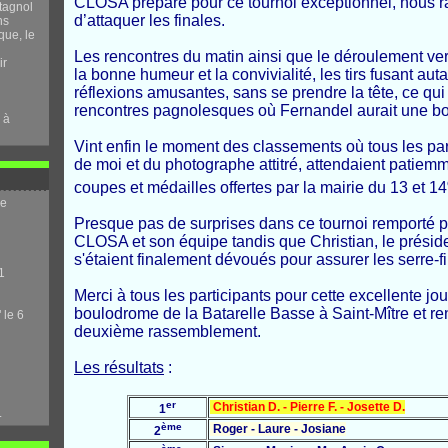
CLOSA préparé pour ce tournoi exceptionnel, nous rap
tagnol
d’attaquer les finales.
ns
que, le
Les rencontres du matin ainsi que le déroulement ver
ir
la bonne humeur et la convivialité, les tirs fusant aut
réflexions amusantes, sans se prendre la tête, ce qui
rencontres pagnolesques où Fernandel aurait une b
 à
Vint enfin le moment des classements où tous les pa
de moi et du photographe attitré, attendaient patiemm
coupes et médailles offertes par la mairie du 13 et 14
me
Presque pas de surprises dans ce tournoi remporté pa
CLOSA et son équipe tandis que Christian, le prési
s'étaient finalement dévoués pour assurer les serre-f
1
Merci à tous les participants pour cette excellente jo
boulodrome de la Batarelle Basse à Saint-Mître et r
 le 6
deuxième rassemblement.
Les résultats
:
er
Christian D. - Pierre F. - Josette D.
1
.
ème
Roger - Laure - Josiane
2