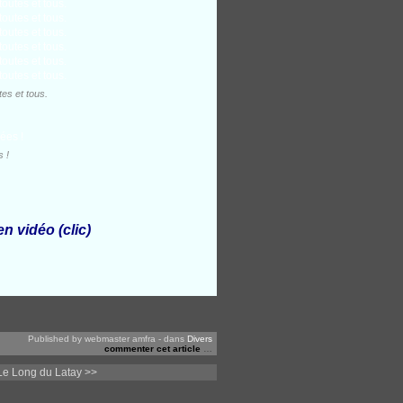
es et tous.
 !
en vidéo
(clic)
Published by webmaster amfra
-
dans
Divers
commenter cet article
…
Le Long du Latay >>