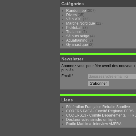
Catégories
Randonnée
(307)
Divers
(35)
Vélo VTC
(32)
Marche Nordique
(22)
Pickleball
(8)
Thalasso
(7)
Séjours neige
(4)
Aquatraining
(3)
Gymnastique
(2)
Newsletter
Abonnez-vous pour être averti des nouveaux 
publiés.
Email
Liens
Fédération Française Retraite Sportive
CORERS PACA - Comité Régional FFRS
CODERS13 - Comité Départemental FFR
Déclarer votre sinistre en ligne
Radio Maritima, interview AMFRA