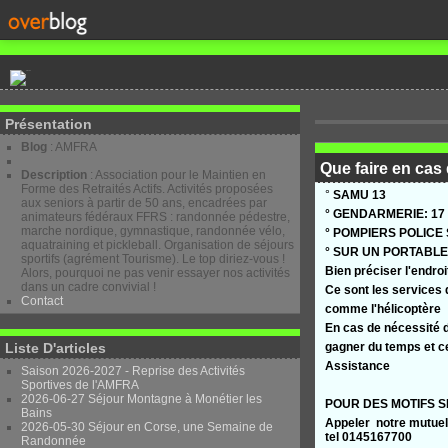
Présentation
Blog
: AMFRA
Que faire en cas
Description
: Association pour le Maintien en
Forme des Retraités Actifs. Activités proposées
°
SAMU 13
aux seniors à partir de 50 ans, encadrées par
° GENDARMERIE: 17
animateurs fédéraux FFRS : randonnée pédestre,
marche nordique, gymnastique, randonnée vélo,
° POMPIERS POLICE 
aquatraining et pickleball. Organisation de séjours
° SUR UN PORTABLE 
sportifs (agrément Tourisme). Le top diriez-vous !
Bien préciser l'endro
Alors, pourquoi ne pas venir essayer nos activités
dans un cadre convivial !
Ce sont les services 
Contact
comme l'hélicoptère
En cas de nécessité d
Liste D'articles
gagner du temps et ce
Assistance
Saison 2026-2027 - Reprise des Activités
Sportives de l'AMFRA
2026-06-27 Séjour Montagne à Monétier les
POUR DES MOTIFS S
Bains
Appeler notre mutue
2026-05-30 Séjour en Corse, une Semaine de
tel 0145167700
Randonnée