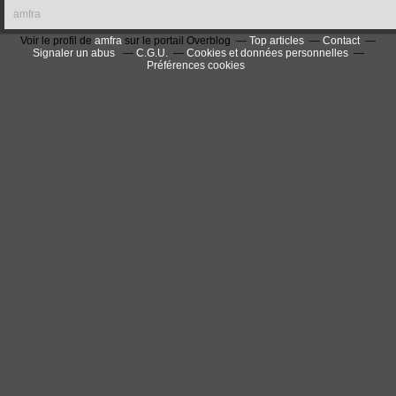
amfra
Voir le profil de
amfra
sur le portail Overblog
Top articles
Contact
Signaler un abus
C.G.U.
Cookies et données personnelles
Préférences cookies