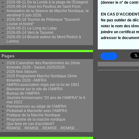
2026-06-11 De la Londe à la plage de l'Estagnol
(donner le n° de cont
2026-06-04 Sous les Feuillus de Saint Pons
Annulation de la Séance de Marche Nordique, le
EN CAS D'ACCIDEN
vendredi 5 juin 2026.
2026-05-18 Tournoi de Pétanque "Souvenir
Ne pas oublier de déc
Louise et André"
noter le nom des tém
2026-05-21 Le Long du Latay
joindre un certificat 
2026-05-14 Vers le Taoumé
2026-05-14 Boucle autour du Mont Redon à
adresser le documen
Luminy
Pages
2026 Calendrier des Randonnées du 2ème
trimestre 2026 - Saison 2025/2026
2026 Nos Séjours
2026 Programme Marche Nordique 2ème
trimestre 2026 - AMFRA
AMFRA association régie par la loi de 1901
Bienvenue sur le site de l'AMFRA
Bureau de l'AMFRA
Journée Anniversaire "20 ans de l'AMFRA" le 6
mai 2022
Permanences au siège de l'AMFRA
Pickleball à Marseille avec l'AMFRA
Pratique de la Marche Nordique
Programme de la marche nordique
Que faire en cas d'accident?
REMISE....REMISE....REMISE....REMISE....