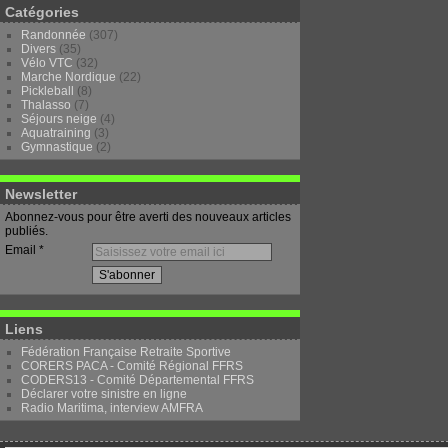
Catégories
Randonnée
(307)
Divers
(35)
Vélo VTC
(32)
Marche Nordique
(22)
Pickleball
(8)
Thalasso
(7)
Séjours neige
(4)
Aquatraining
(3)
Gymnastique
(2)
Newsletter
Abonnez-vous pour être averti des nouveaux articles
publiés.
Email
Liens
Fédération Française Retraite Sportive
CORERS PACA - Comité Régional FFRS
CODERS13 - Comité Départemental FFRS
Déclarer votre sinistre en ligne
Radio Maritima, interview AMFRA