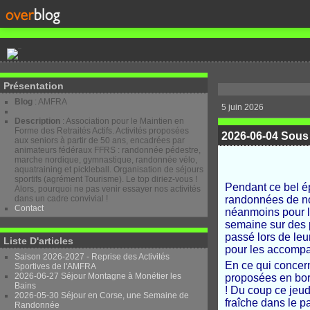
Présentation
Blog
: AMFRA
5 juin 2026
Description
: Association pour le Maintien en
Forme des Retraités Actifs. Activités proposées
2026-06-04 Sous 
aux seniors à partir de 50 ans, encadrées par
animateurs fédéraux FFRS : randonnée pédestre,
marche nordique, gymnastique, randonnée vélo,
aquatraining et pickleball. Organisation de séjours
sportifs (agrément Tourisme). Le top diriez-vous !
Pendant ce bel ép
Alors, pourquoi ne pas venir essayer nos activités
dans un cadre convivial !
randonnées de no
Contact
néanmoins pour l
semaine sur des 
passé lors de le
Liste D'articles
pour les accompa
Saison 2026-2027 - Reprise des Activités
En ce qui concer
Sportives de l'AMFRA
2026-06-27 Séjour Montagne à Monétier les
proposées en bord
Bains
! Du coup ce jeu
2026-05-30 Séjour en Corse, une Semaine de
fraîche dans le p
Randonnée