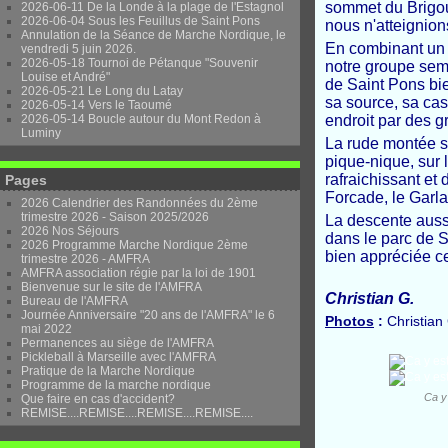
sommet du Brigou
2026-06-11 De la Londe à la plage de l'Estagnol
2026-06-04 Sous les Feuillus de Saint Pons
nous n'atteignion
Annulation de la Séance de Marche Nordique, le
En combinant un 
vendredi 5 juin 2026.
2026-05-18 Tournoi de Pétanque "Souvenir
notre groupe semb
Louise et André"
de Saint Pons bie
2026-05-21 Le Long du Latay
sa source, sa cas
2026-05-14 Vers le Taoumé
2026-05-14 Boucle autour du Mont Redon à
endroit par des g
Luminy
La rude montée s
pique-nique, sur l
rafraichissant et
Pages
Forcade, le Garla
2026 Calendrier des Randonnées du 2ème
trimestre 2026 - Saison 2025/2026
La descente aussi
2026 Nos Séjours
dans le parc de 
2026 Programme Marche Nordique 2ème
bien appréciée ce 
trimestre 2026 - AMFRA
AMFRA association régie par la loi de 1901
Bienvenue sur le site de l'AMFRA
Christian G.
Bureau de l'AMFRA
Journée Anniversaire "20 ans de l'AMFRA" le 6
Photos
:
Christian
mai 2022
Permanences au siège de l'AMFRA
Pickleball à Marseille avec l'AMFRA
Pratique de la Marche Nordique
Programme de la marche nordique
Ca y 
Que faire en cas d'accident?
REMISE....REMISE....REMISE....REMISE....