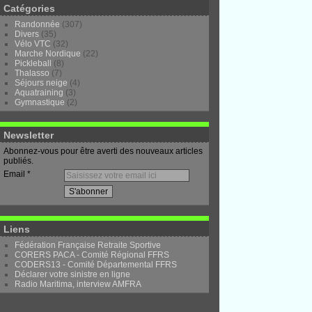
Catégories
Randonnée
(307)
Divers
(35)
Vélo VTC
(32)
Marche Nordique
(22)
Pickleball
(8)
Thalasso
(7)
Séjours neige
(4)
Aquatraining
(3)
Gymnastique
(2)
Newsletter
Abonnez-vous pour être averti des nouveaux articles
publiés.
Email
Liens
Fédération Française Retraite Sportive
CORERS PACA - Comité Régional FFRS
CODERS13 - Comité Départemental FFRS
Déclarer votre sinistre en ligne
Radio Maritima, interview AMFRA