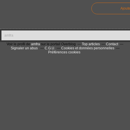
Ajout
amfra
Voir le profil de
amfra
sur le portail Overblog
Top articles
Contact
Signaler un abus
C.G.U.
Cookies et données personnelles
Préférences cookies