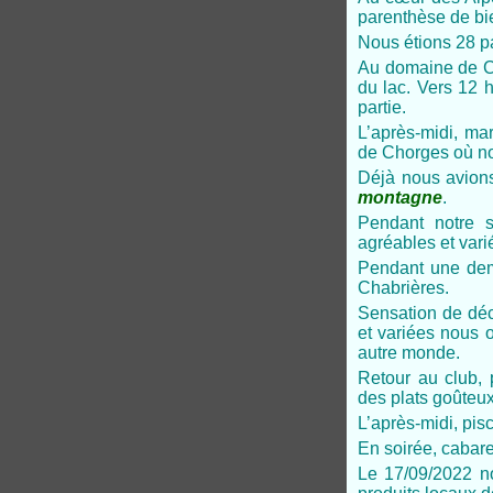
parenthèse de bie
Nous étions 28 p
Au domaine de Ch
du lac. Vers 12 h
partie.
L’après-midi, ma
de Chorges où not
Déjà nous avion
montagne
.
Pendant notre s
agréables et vari
Pendant une demi
Chabrières.
Sensation de déc
et variées nous o
autre monde.
Retour au club, p
des plats goûteux
L’après-midi, pis
En soirée, cabare
Le 17/09/2022 n