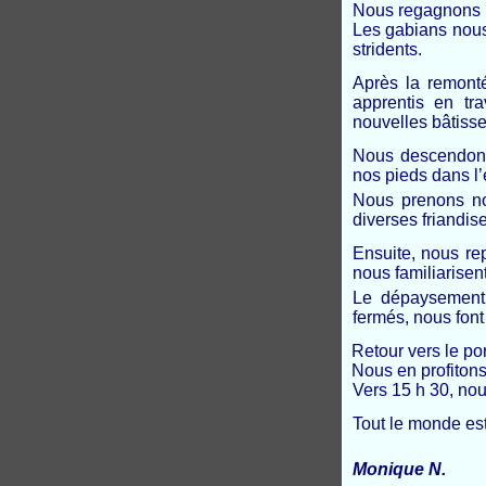
Nous regagnons l
Les gabians nous 
stridents.
Après la remonté
apprentis en tr
nouvelles bâtisse
Nous descendons 
nos pieds dans l’
Nous prenons no
diverses friandis
Ensuite, nous r
nous familiarisen
Le dépaysement 
fermés, nous font
Retour vers le por
Nous en profitons 
Vers 15 h 30, no
Tout le monde est 
Monique N.