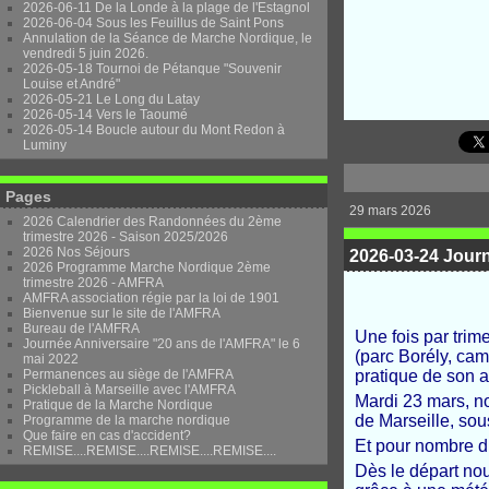
2026-06-11 De la Londe à la plage de l'Estagnol
2026-06-04 Sous les Feuillus de Saint Pons
Annulation de la Séance de Marche Nordique, le
vendredi 5 juin 2026.
2026-05-18 Tournoi de Pétanque "Souvenir
Louise et André"
2026-05-21 Le Long du Latay
2026-05-14 Vers le Taoumé
2026-05-14 Boucle autour du Mont Redon à
Luminy
Pages
29 mars 2026
2026 Calendrier des Randonnées du 2ème
trimestre 2026 - Saison 2025/2026
2026 Nos Séjours
2026-03-24 Jour
2026 Programme Marche Nordique 2ème
trimestre 2026 - AMFRA
AMFRA association régie par la loi de 1901
Bienvenue sur le site de l'AMFRA
Bureau de l'AMFRA
Une fois par trim
Journée Anniversaire "20 ans de l'AMFRA" le 6
(parc Borély, ca
mai 2022
Permanences au siège de l'AMFRA
pratique de son ac
Pickleball à Marseille avec l'AMFRA
Mardi 23 mars, no
Pratique de la Marche Nordique
de Marseille, sous
Programme de la marche nordique
Que faire en cas d'accident?
Et pour nombre d’
REMISE....REMISE....REMISE....REMISE....
Dès le départ nou