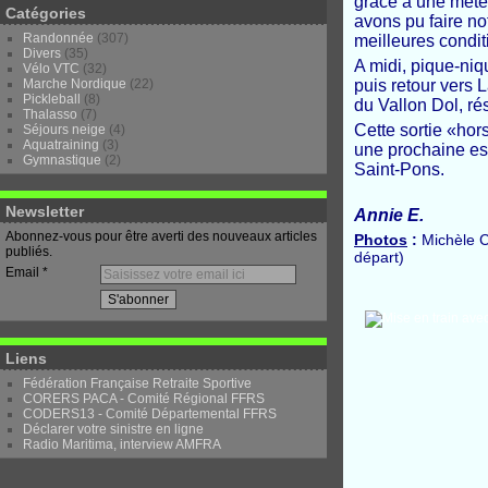
grâce à une mété
Catégories
avons pu faire no
Randonnée
(307)
meilleures condit
Divers
(35)
A midi, pique-niq
Vélo VTC
(32)
Marche Nordique
(22)
puis retour vers 
Pickleball
(8)
du Vallon Dol, ré
Thalasso
(7)
Cette sortie «hor
Séjours neige
(4)
Aquatraining
(3)
une prochaine es
Gymnastique
(2)
Saint-Pons.
Newsletter
Annie E.
Abonnez-vous pour être averti des nouveaux articles
Photos
:
Michèle C.
publiés.
départ)
Email
Liens
Fédération Française Retraite Sportive
CORERS PACA - Comité Régional FFRS
CODERS13 - Comité Départemental FFRS
Déclarer votre sinistre en ligne
Radio Maritima, interview AMFRA