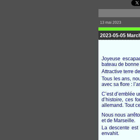
13 mai 2023
2023-05-05 March
Joyeuse escapad
bateau de bonne h
Attractive terre 
Tous les ans, no
avec sa flore : l’
C’est d’emblée un
d’histoire, ces 
allemand. Tout c
Nous nous arrêton
et de Marseille.
La descente est 
envahit.