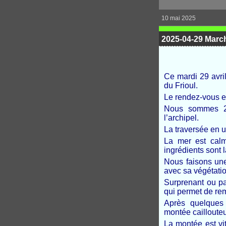
10 mai 2025
2025-04-29 March
Ce mardi 29 avri
du Frioul.
Le rendez-vous es
Nous sommes 22
l’archipel.
La traversée en 
La mer est calm
ingrédients sont l
Nous faisons une 
avec sa végétati
Surprenant ou pas
qui permet de rem
Après quelques
montée caillouteu
La montée est vi