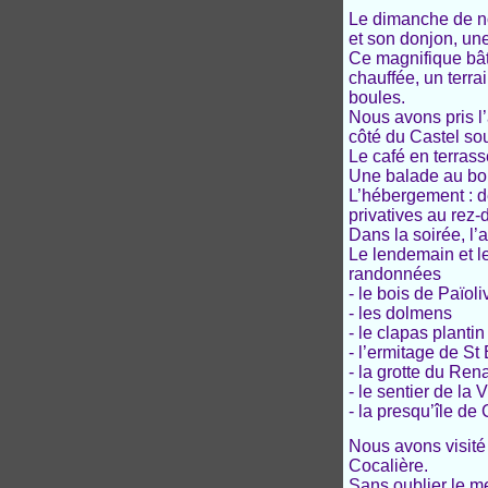
Le dimanche de not
et son donjon, une
Ce magnifique bât
chauffée, un terra
boules.
Nous avons pris l’
côté du Castel sou
Le café en terrasse
Une balade au bor
L’hébergement
: 
privatives au rez-
Dans la soirée, l’a
Le lendemain et l
randonnées
-
le bois de Païol
-
les dolmens
-
le clapas plantin
-
l’ermitage de St
-
la grotte du Ren
-
le sentier de la 
-
la presqu’île de 
Nous avons visité
Cocalière.
Sans oublier le me