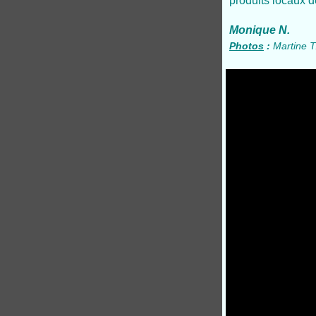
produits locaux d
Monique N.
Photos
:
Martine T.