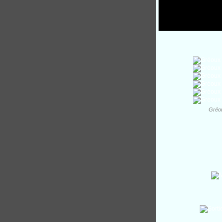
Gréou