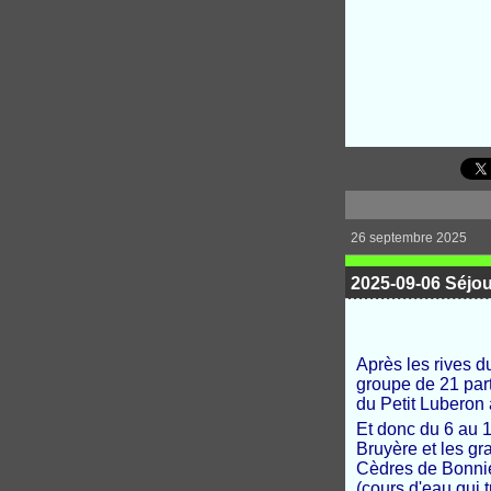
26 septembre 2025
2025-09-06 Séjo
Après les rives d
groupe de 21 part
du Petit Luberon 
Et donc du 6 au 1
Bruyère et les gra
Cèdres de Bonnieu
(cours d'eau qui t