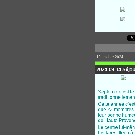
19 octobre 2024
2024-09-14 Séjo
Septembre est le
traditionnelleme
Cette année c’es
que 23 membres d
leur bonne humeur
de Haute Proven
Le centre lui-mêm
hectares, fleuri 