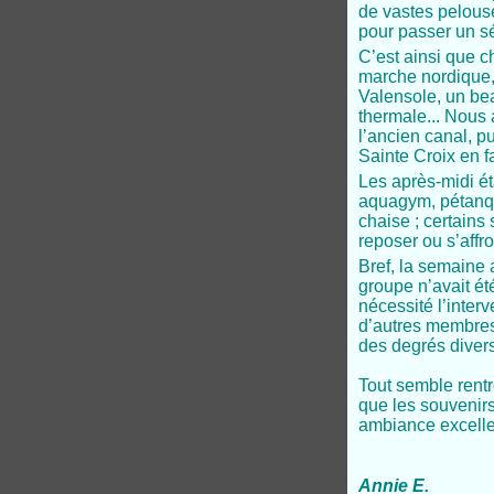
de vastes pelouses
pour passer un sé
C’est ainsi que c
marche nordique, 
Valensole, un bea
thermale... Nous
l’ancien canal, p
Sainte Croix en f
Les après-midi ét
aquagym, pétanque
chaise ; certains
reposer ou s’affr
Bref, la semaine a
groupe n’avait été
nécessité l’interv
d’autres membres 
des degrés divers
Tout semble rentr
que les souvenir
ambiance excelle
Annie E.