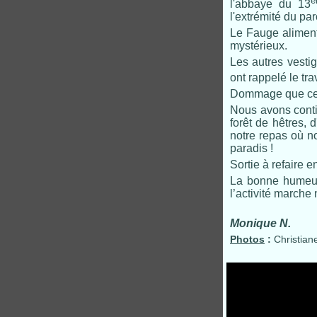
è
l'abbaye du 13
l'extrémité du par
Le Fauge aliment
mystérieux.
Les autres vesti
ont rappelé le tra
Dommage que ce m
Nous avons conti
forêt de hêtres, 
notre repas où no
paradis !
Sortie à refaire 
La bonne humeur, 
l’activité marche
Monique N.
Photos
:
Christiane