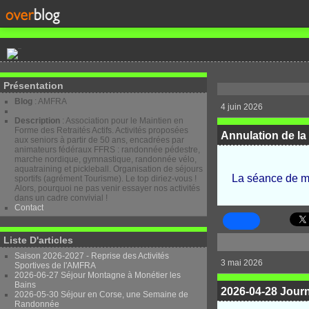
Présentation
Blog
: AMFRA
4 juin 2026
Description
: Association pour le Maintien en
Forme des Retraités Actifs. Activités proposées
Annulation de la
aux seniors à partir de 50 ans, encadrées par
animateurs fédéraux FFRS : randonnée pédestre,
marche nordique, gymnastique, randonnée vélo,
aquatraining et pickleball. Organisation de séjours
La séance de ma
sportifs (agrément Tourisme). Le top diriez-vous !
Alors, pourquoi ne pas venir essayer nos activités
dans un cadre convivial !
Contact
Liste D'articles
Saison 2026-2027 - Reprise des Activités
3 mai 2026
Sportives de l'AMFRA
2026-06-27 Séjour Montagne à Monétier les
Bains
2026-04-28 Jour
2026-05-30 Séjour en Corse, une Semaine de
Randonnée