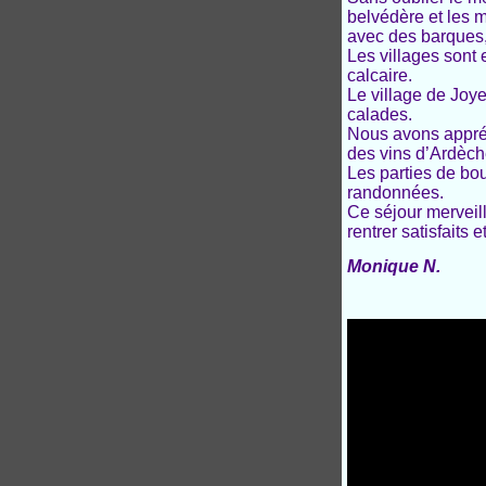
belvédère et les 
avec des barques,
Les villages sont 
calcaire.
Le village de Joy
calades.
Nous avons appréci
des vins d’Ardèch
Les parties de bou
randonnées.
Ce séjour merveill
rentrer satisfaits 
Monique N.