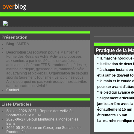
Présentation
Blog
: AMFRA
Pratique de la M
Description
: Association pour le Maintien en
Forme des Retraités Actifs. Activités proposées
* la marche nordique 
aux seniors à partir de 50 ans, encadrées par
* l'utilisation de de
animateurs fédéraux FFRS : randonnée pédestre,
marche nordique, gymnastique, randonnée vélo,
* à chaque instant on 
aquatraining et pickleball. Organisation de séjours
et la jambe doivent to
sportifs (agrément Tourisme). Le top diriez-vous !
* la main et le coude 
Alors, pourquoi ne pas venir essayer nos activités
dans un cadre convivial !
pousser avant d'atta
Contact
* le pied qui avance d
* alignement articulai
Liste D'articles
jambe arrière avec la
échauffement 15 mn
Saison 2026-2027 - Reprise des Activités
Sportives de l'AMFRA
étirements 15 mn
2026-06-27 Séjour Montagne à Monétier les
La marche nordique es
Bains
2026-05-30 Séjour en Corse, une Semaine de
Randonnée