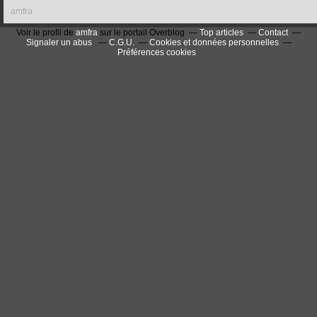
amfra
Voir le profil de
amfra
sur le portail Overblog
Top articles
Contact
Signaler un abus
C.G.U.
Cookies et données personnelles
Préférences cookies