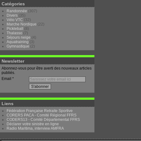
Catégories
Randonnée
(307)
Divers
(35)
Vélo VTC
(32)
Marche Nordique
(22)
Pickleball
(8)
Thalasso
(7)
Séjours neige
(4)
Aquatraining
(3)
Gymnastique
(2)
Newsletter
Abonnez-vous pour être averti des nouveaux articles
publiés.
Email
Liens
Fédération Française Retraite Sportive
CORERS PACA - Comité Régional FFRS
CODERS13 - Comité Départemental FFRS
Déclarer votre sinistre en ligne
Radio Maritima, interview AMFRA