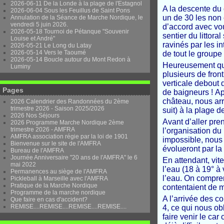
2026-06-11 De la Londe à la plage de l'Estagnol
A la descente du
2026-06-04 Sous les Feuillus de Saint Pons
un de 30 les non 
Annulation de la Séance de Marche Nordique, le
vendredi 5 juin 2026.
d’accord avec vou
2026-05-18 Tournoi de Pétanque "Souvenir
sentier du littor
Louise et André"
ravinés par les i
2026-05-21 Le Long du Latay
2026-05-14 Vers le Taoumé
de tout le groupe 
2026-05-14 Boucle autour du Mont Redon à
Heureusement qu’
Luminy
plusieurs de fron
verticale debout 
Pages
de baigneurs ! Apr
château, nous ar
2026 Calendrier des Randonnées du 2ème
trimestre 2026 - Saison 2025/2026
suit) à la plage de
2026 Nos Séjours
Avant d’aller pre
2026 Programme Marche Nordique 2ème
trimestre 2026 - AMFRA
l’organisation du 
AMFRA association régie par la loi de 1901
impossible, nous 
Bienvenue sur le site de l'AMFRA
évolueront par la 
Bureau de l'AMFRA
Journée Anniversaire "20 ans de l'AMFRA" le 6
En attendant, vite
mai 2022
l’eau (18 à 19° à
Permanences au siège de l'AMFRA
l’eau. On compre
Pickleball à Marseille avec l'AMFRA
Pratique de la Marche Nordique
contentaient de m
Programme de la marche nordique
A l’arrivée des c
Que faire en cas d'accident?
REMISE....REMISE....REMISE....REMISE....
4, ce qui nous obl
faire venir le car