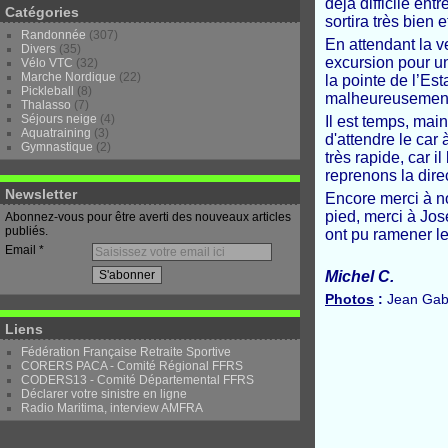
déjà difficile ent
Catégories
sortira très bien 
Randonnée
(307)
En attendant la 
Divers
(35)
excursion pour un
Vélo VTC
(32)
Marche Nordique
(22)
la pointe de l’Es
Pickleball
(8)
malheureusement, 
Thalasso
(7)
Séjours neige
(4)
Il est temps, main
Aquatraining
(3)
d'attendre le car 
Gymnastique
(2)
très rapide, car i
reprenons la dire
Newsletter
Encore merci à n
pied, merci à Jo
Abonnez-vous pour être averti des nouveaux articles
publiés.
ont pu ramener le
Email
Michel C.
Photos
:
Jean Gabr
Liens
Fédération Française Retraite Sportive
CORERS PACA - Comité Régional FFRS
CODERS13 - Comité Départemental FFRS
Déclarer votre sinistre en ligne
Radio Maritima, interview AMFRA