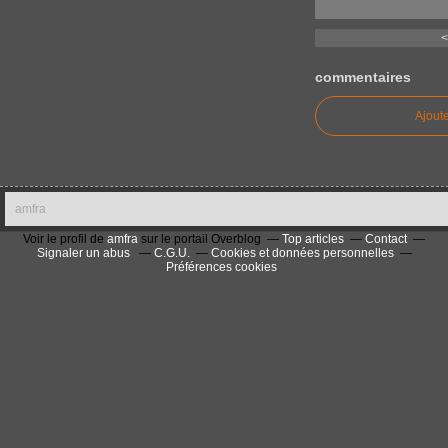
<
commentaires
Ajout
amfra
Voir le profil de
amfra
sur le portail Overblog
Top articles
Contact
Signaler un abus
C.G.U.
Cookies et données personnelles
Préférences cookies