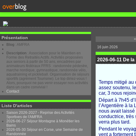
Présentation
<
Blog
: AMFRA
16 juin 2026
Description
: Association pour le Maintien en
Forme des Retraités Actifs. Activités proposées
2026-06-11 De la
aux seniors à partir de 50 ans, encadrées par
animateurs fédéraux FFRS : randonnée pédestre,
marche nordique, gymnastique, randonnée vélo,
aquatraining et pickleball. Organisation de séjours
sportifs (agrément Tourisme). Le top diriez-vous !
Temps mitigé au d
Alors, pourquoi ne pas venir essayer nos activités
dans un cadre convivial !
assez soutenu, le
Contact
car, 3 nous rejoi
Départ à 7h45 d’
l’Argentière à la
Liste D'articles
nous avait laissé
Saison 2026-2027 - Reprise des Activités
conductrice, très
Sportives de l'AMFRA
2026-06-27 Séjour Montagne à Monétier les
verra plus tard.
Bains
Pendant le voyage,
2026-05-30 Séjour en Corse, une Semaine de
Randonnée
vent a fortement 