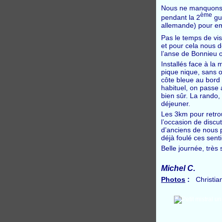
Nous ne manquons pa
ème
pendant la 2
gue
allemande) pour em
Pas le temps de vis
et pour cela nous 
l’anse de Bonnieu 
Installés face à la
pique nique, sans o
côte bleue au bord 
habituel, on passe a
bien sûr. La rando,
déjeuner.
Les 3km pour retrou
l’occasion de disc
d’anciens
de nous p
déjà foulé ces sent
Belle journée, très
Michel C.
Photos
:
Christian