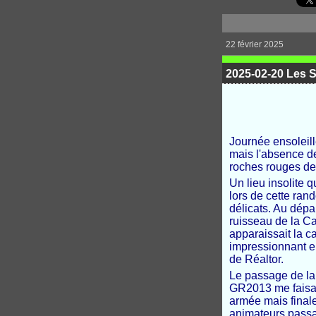
22 février 2025
2025-02-20 Les So
Journée ensoleill
mais l'absence de
roches rouges de n
Un lieu insolite q
lors de cette ra
délicats. Au dépa
ruisseau de la Ca
apparaissait la c
impressionnant e
de Réaltor.
Le passage de la 
GR2013 me faisait
armée mais final
animateurs passait