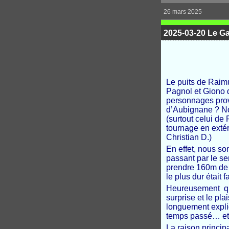
26 mars 2025
2025-03-20 Le G
Le puits de Raim
Pagnol et Giono q
personnages prov
d’Aubignane ? No
(surtout celui de
tournage en extér
Christian D.)
En effet, nous so
passant par le se
prendre 160m de d
le plus dur était fa
Heureusement que
surprise et le pl
longuement expliqu
temps passé… et 
La raison principa