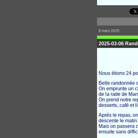
8 mars 2025
2025-03-06 Rand
Nous étions 24 po
Belle randonnée s
On emprunte un ch
de la rade de Mars
On prend notre rep
desserts, café et 
Après le repas, o
descente le matin
Mais on passera ce
ensuite sans diffi