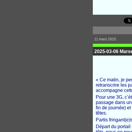
11 mars 2025
2025-03-06 Marsei
« Ce matin, je pen
retranscrire les 
accompagne cett
Pour une 3G, c’ét
passage dans une
fin de journée) et
têtes.
Partis fringant(e
Départ du portail
tête, nous ne po