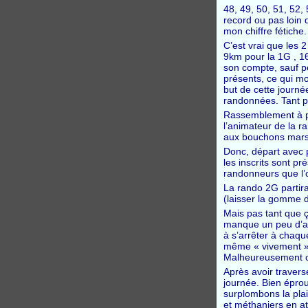
48, 49, 50, 51, 52
record ou pas loin 
mon chiffre fétiche.
C’est vrai que les 
9km pour la 1G , 1
son compte, sauf pe
présents, ce qui mo
but de cette journé
randonnées. Tant pi
Rassemblement à par
l’animateur de la ra
aux bouchons marse
Donc, départ avec p
les inscrits sont p
randonneurs que l’o
La rando 2G partir
(laisser la gomme d
Mais pas tant que ç
manque un peu d’arb
à s’arrêter à chaqu
même « vivement » r
Malheureusement c’
Après avoir travers
journée. Bien épro
surplombons la plai
et méthaniers en a