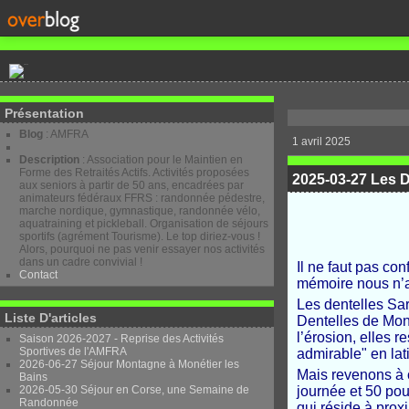
Présentation
Blog
: AMFRA
1 avril 2025
Description
: Association pour le Maintien en
Forme des Retraités Actifs. Activités proposées
2025-03-27 Les D
aux seniors à partir de 50 ans, encadrées par
animateurs fédéraux FFRS : randonnée pédestre,
marche nordique, gymnastique, randonnée vélo,
aquatraining et pickleball. Organisation de séjours
sportifs (agrément Tourisme). Le top diriez-vous !
Alors, pourquoi ne pas venir essayer nos activités
dans un cadre convivial !
Il ne faut pas co
Contact
mémoire nous n’av
Les dentelles Sar
Liste D'articles
Dentelles de Mont
l’érosion, elles 
Saison 2026-2027 - Reprise des Activités
Sportives de l'AMFRA
admirable" en lat
2026-06-27 Séjour Montagne à Monétier les
Mais revenons à c
Bains
2026-05-30 Séjour en Corse, une Semaine de
journée et 50 pou
Randonnée
qui réside à proxi