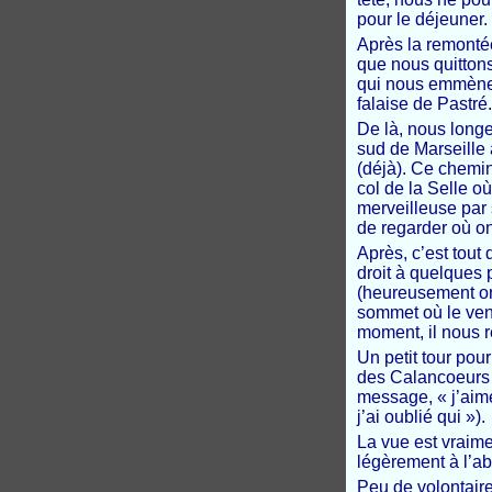
pour le déjeuner.
Après la remonté
que nous quitton
qui nous emmène 
falaise de Pastré.
De là, nous longe
sud de Marseille 
(déjà). Ce chemi
col de la Selle o
merveilleuse par 
de regarder où on
Après, c’est tout
droit à quelques
(heureusement on
sommet où le ven
moment, il nous re
Un petit tour pour
des Calancoeurs «
message, « j’aime
j’ai oublié qui »).
La vue est vraim
légèrement à l’ab
Peu de volontaire