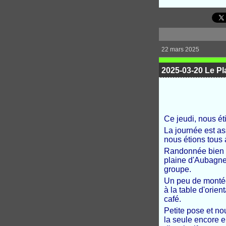
22 mars 2025
2025-03-20 Le Pl
Ce jeudi, nous é
La journée est a
nous étions tous 
Randonnée bien a
plaine d'Aubagne,
groupe.
Un peu de montées
à la table d'orie
café.
Petite pose et nou
la seule encore en