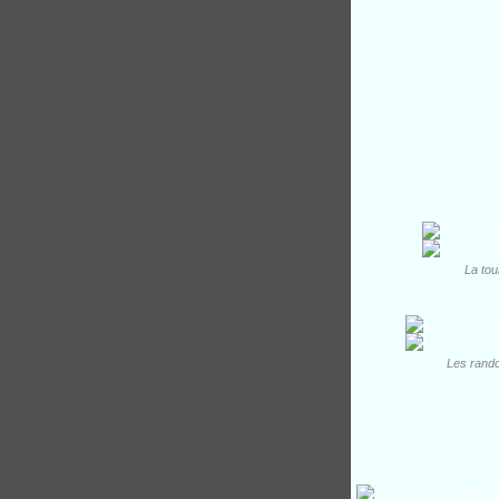
La tou
Les rando