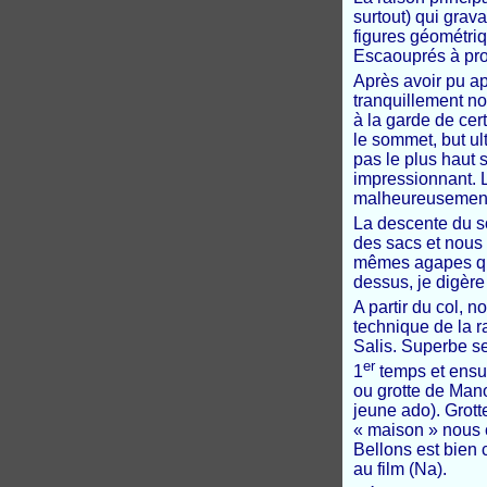
surtout) qui grav
figures géométriq
Escaouprés à prox
Après avoir pu ap
tranquillement no
à la garde de cer
le sommet, but ul
pas le plus haut 
impressionnant. L
malheureusement 
La descente du s
des sacs et nous 
mêmes agapes que 
dessus, je digère
A partir du col, 
technique de la 
Salis. Superbe s
er
1
temps et ensu
ou grotte de Man
jeune ado). Grott
« maison » nous c
Bellons est bien 
au film (Na).