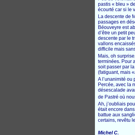
pastis « bleu » d
écourté car si le
La descente de Ma
passages en dése
Béouveyre est ab
d’être un petit pe
descente par le t
vallons encaissé
difficile mais sans
Mais, oh surprise
terminées. Pour at
soit passer par l
(fatiguant, mais «
A l’unanimité ou 
Percée, avec la m
désescalade avant
de
Pastré où nous
Ah, j’oubliais po
était encore dans
battue aux sangli
certains, revêtu l
Michel C.