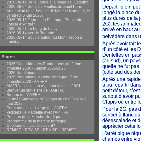
2026-06-11 De la Londe à la plage de l'Estagnol
Départ "plein pot
2026-06-04 Sous les Feuillus de Saint Pons
Annulation de la Séance de Marche Nordique, le
longé la place du
vendredi 5 juin 2026.
plus dures de la 
2026-05-18 Tournoi de Pétanque "Souvenir
2G), les animateu
Louise et André"
2026-05-21 Le Long du Latay
arrivé en haut au
2026-05-14 Vers le Taoumé
belvédère dans u
2026-05-14 Boucle autour du Mont Redon à
Luminy
Après avoir fait 
d’un côté et les 
Dentelles en pass
Pages
(au sud), un pays
2026 Calendrier des Randonnées du 2ème
quelle ne fut pas
trimestre 2026 - Saison 2025/2026
(côté sud des den
2026 Nos Séjours
2026 Programme Marche Nordique 2ème
Après une rapide 
trimestre 2026 - AMFRA
a pu repartir dan
AMFRA association régie par la loi de 1901
petit détour, c’es
Bienvenue sur le site de l'AMFRA
Bureau de l'AMFRA
surtout d’avoir p
Journée Anniversaire "20 ans de l'AMFRA" le 6
Clapis où entre le
mai 2022
Permanences au siège de l'AMFRA
Pour la 2G, pas d
Pickleball à Marseille avec l'AMFRA
sentier à flanc d
Pratique de la Marche Nordique
désescalade et d
Programme de la marche nordique
Que faire en cas d'accident?
apprécier cette 
REMISE....REMISE....REMISE....REMISE....
L’arrêt pique niq
champs entre vign