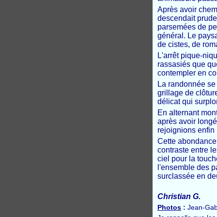
Après avoir chemin
descendait prude
parsemées de peti
général. Le pays
de cistes, de roma
L'arrêt pique-niq
rassasiés que que
contempler en co
La randonnée se p
grillage de clôtu
délicat qui surplo
En alternant mont
après avoir longé
rejoignions enfin
Cette abondance d
contraste entre le
ciel pour la touch
l'ensemble des pa
surclassée en de
Christian G.
Photos
:
Jean-Gabri