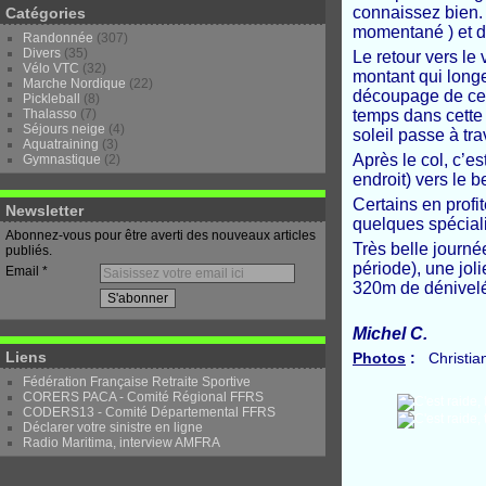
connaissez bien. 
Catégories
momentané ) et d
Randonnée
(307)
Divers
(35)
Le retour vers le
Vélo VTC
(32)
montant qui longe
Marche Nordique
(22)
découpage de ces 
Pickleball
(8)
Thalasso
(7)
temps dans cette m
Séjours neige
(4)
soleil passe à tra
Aquatraining
(3)
Après le col, c’es
Gymnastique
(2)
endroit) vers le 
Certains en profite
Newsletter
quelques spécialit
Abonnez-vous pour être averti des nouveaux articles
Très belle journé
publiés.
période), une jol
Email
320m de dénivelé
Michel C.
Liens
Photos
:
Christian
Fédération Française Retraite Sportive
CORERS PACA - Comité Régional FFRS
CODERS13 - Comité Départemental FFRS
Déclarer votre sinistre en ligne
Radio Maritima, interview AMFRA