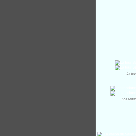
La tou
Les rando