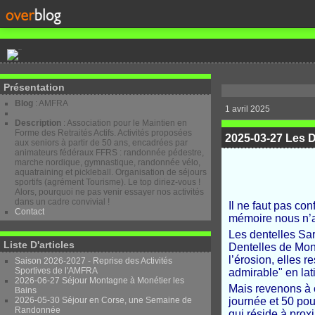
Présentation
Blog
: AMFRA
1 avril 2025
Description
: Association pour le Maintien en
Forme des Retraités Actifs. Activités proposées
2025-03-27 Les D
aux seniors à partir de 50 ans, encadrées par
animateurs fédéraux FFRS : randonnée pédestre,
marche nordique, gymnastique, randonnée vélo,
aquatraining et pickleball. Organisation de séjours
sportifs (agrément Tourisme). Le top diriez-vous !
Alors, pourquoi ne pas venir essayer nos activités
dans un cadre convivial !
Il ne faut pas co
Contact
mémoire nous n’av
Les dentelles Sar
Liste D'articles
Dentelles de Mont
l’érosion, elles 
Saison 2026-2027 - Reprise des Activités
Sportives de l'AMFRA
admirable" en lat
2026-06-27 Séjour Montagne à Monétier les
Mais revenons à c
Bains
2026-05-30 Séjour en Corse, une Semaine de
journée et 50 pou
Randonnée
qui réside à proxi