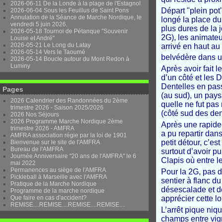
2026-06-11 De la Londe à la plage de l'Estagnol
Départ "plein pot
2026-06-04 Sous les Feuillus de Saint Pons
Annulation de la Séance de Marche Nordique, le
longé la place du
vendredi 5 juin 2026.
plus dures de la 
2026-05-18 Tournoi de Pétanque "Souvenir
2G), les animateu
Louise et André"
2026-05-21 Le Long du Latay
arrivé en haut au
2026-05-14 Vers le Taoumé
belvédère dans u
2026-05-14 Boucle autour du Mont Redon à
Luminy
Après avoir fait 
d’un côté et les 
Dentelles en pass
Pages
(au sud), un pays
2026 Calendrier des Randonnées du 2ème
quelle ne fut pas
trimestre 2026 - Saison 2025/2026
(côté sud des den
2026 Nos Séjours
2026 Programme Marche Nordique 2ème
Après une rapide 
trimestre 2026 - AMFRA
a pu repartir dan
AMFRA association régie par la loi de 1901
petit détour, c’es
Bienvenue sur le site de l'AMFRA
Bureau de l'AMFRA
surtout d’avoir p
Journée Anniversaire "20 ans de l'AMFRA" le 6
Clapis où entre le
mai 2022
Permanences au siège de l'AMFRA
Pour la 2G, pas d
Pickleball à Marseille avec l'AMFRA
sentier à flanc d
Pratique de la Marche Nordique
désescalade et d
Programme de la marche nordique
Que faire en cas d'accident?
apprécier cette 
REMISE....REMISE....REMISE....REMISE....
L’arrêt pique niq
champs entre vign