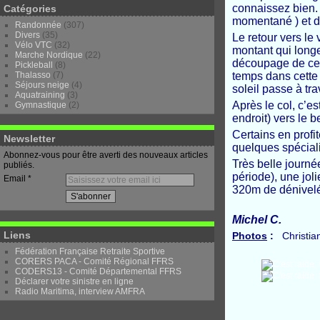
connaissez bien. 
Catégories
momentané ) et d
Randonnée
(307)
Divers
(35)
Le retour vers le
Vélo VTC
(32)
montant qui longe
Marche Nordique
(22)
découpage de ces 
Pickleball
(8)
Thalasso
(7)
temps dans cette m
Séjours neige
(4)
soleil passe à tra
Aquatraining
(3)
Après le col, c’es
Gymnastique
(2)
endroit) vers le 
Certains en profite
Newsletter
quelques spécialit
Abonnez-vous pour être averti des nouveaux articles
Très belle journé
publiés.
période), une jol
Email
320m de dénivelé
Michel C.
Liens
Photos
:
Christian
Fédération Française Retraite Sportive
CORERS PACA - Comité Régional FFRS
CODERS13 - Comité Départemental FFRS
Déclarer votre sinistre en ligne
Radio Maritima, interview AMFRA