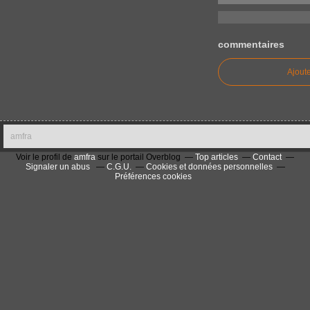
commentaires
Ajout
amfra
Voir le profil de
amfra
sur le portail Overblog
Top articles
Contact
Signaler un abus
C.G.U.
Cookies et données personnelles
Préférences cookies