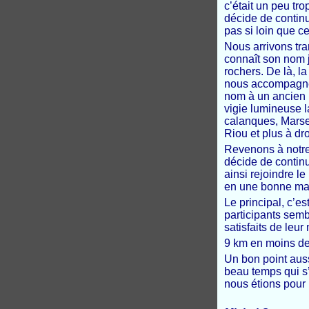
c’était un peu tr
décide de continu
pas si loin que c
Nous arrivons tra
connaît son nom j
rochers. De là, la
nous accompagne..
nom à un ancien p
vigie lumineuse la
calanques, Marsei
Riou et plus à dro
Revenons à notre
décide de continu
ainsi rejoindre l
en une bonne mar
Le principal, c’e
participants semb
satisfaits de leur
9 km en moins de 
Un bon point aussi
beau temps qui s
nous étions pour l