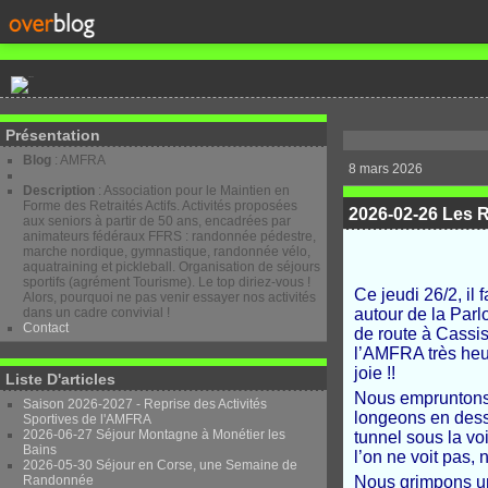
Présentation
Blog
: AMFRA
8 mars 2026
Description
: Association pour le Maintien en
Forme des Retraités Actifs. Activités proposées
2026-02-26 Les R
aux seniors à partir de 50 ans, encadrées par
animateurs fédéraux FFRS : randonnée pédestre,
marche nordique, gymnastique, randonnée vélo,
aquatraining et pickleball. Organisation de séjours
sportifs (agrément Tourisme). Le top diriez-vous !
Ce jeudi 26/2, il 
Alors, pourquoi ne pas venir essayer nos activités
dans un cadre convivial !
autour de la Parl
Contact
de route à Cassis
l’AMFRA très heu
joie !!
Liste D'articles
Nous empruntons 
Saison 2026-2027 - Reprise des Activités
longeons en dess
Sportives de l'AMFRA
2026-06-27 Séjour Montagne à Monétier les
tunnel sous la vo
Bains
l’on ne voit pas, 
2026-05-30 Séjour en Corse, une Semaine de
Randonnée
Nous grimpons un 