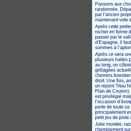
Passons aux chos
randonnée. Dépar
par l’ancien prop
maintenant vide 
Après cette petit
rocher en forme d
passer par le val
d’Espagne, il faut
sommes à l’aplom
Après ce sera un
plusieurs haltes 
au long, on côtoi
grillagées actuell
chemins forestier
droit. Une fois, a
on rejoint Titou 
Plan de Coulon). F
est privilégié ma
l’occasion d’évo
perte de toute sa
principalement en
petit jeu de pist
Jolie montée, rai
cheminement sur c