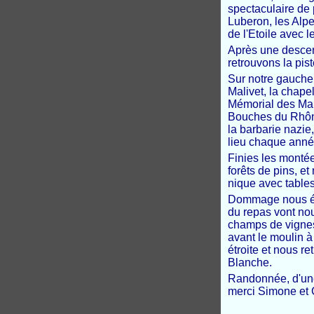
spectaculaire de 
Luberon, les Alpe
de l'Etoile avec 
Après une descent
retrouvons la pis
Sur notre gauche,
Malivet, la chapel
Mémorial des Mar
Bouches du Rhône
la barbarie nazie
lieu chaque année
Finies les montées
forêts de pins, e
nique avec table
Dommage nous étio
du repas vont no
champs de vignes,
avant le moulin à
étroite et nous r
Blanche.
Randonnée, d'une
merci Simone et C