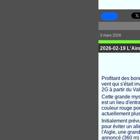
3 mars 2026
2026-02-19 L'Aire
Profitant des bo
vent qui s'était 
2G à partir du Va
Cette grande myst
est un lieu d'ent
couleur rouge pour
actuellement plus
Initialement prévu
pour éviter un al
l'Aigle, une gran
annoncé (360 m) 