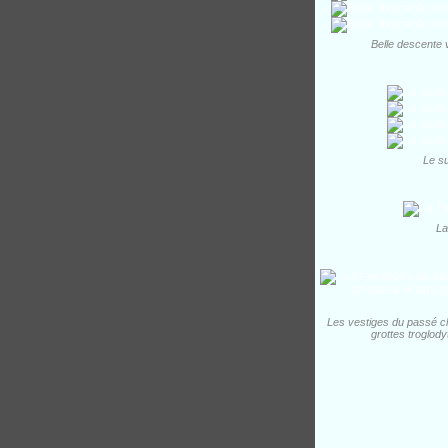
Belle descente v
Le su
La
Les vestiges du passé cl
grottes troglody