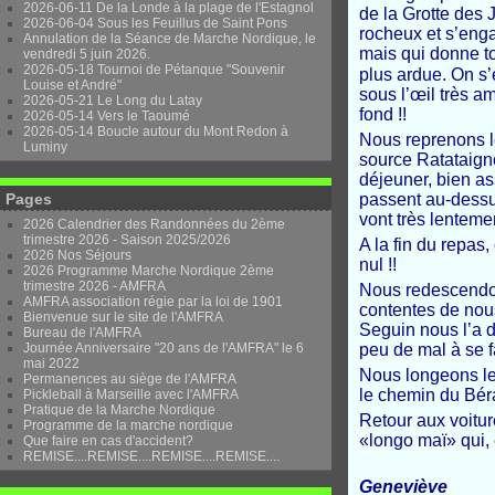
2026-06-11 De la Londe à la plage de l'Estagnol
de la Grotte des
2026-06-04 Sous les Feuillus de Saint Pons
rocheux et s’enga
Annulation de la Séance de Marche Nordique, le
mais qui donne t
vendredi 5 juin 2026.
2026-05-18 Tournoi de Pétanque "Souvenir
plus ardue. On s’
Louise et André"
sous l’œil très a
2026-05-21 Le Long du Latay
fond !!
2026-05-14 Vers le Taoumé
2026-05-14 Boucle autour du Mont Redon à
Nous reprenons l
Luminy
source Ratataigne
déjeuner, bien as
Pages
passent au-dessus
vont très lenteme
2026 Calendrier des Randonnées du 2ème
trimestre 2026 - Saison 2025/2026
A la fin du repas
2026 Nos Séjours
nul !!
2026 Programme Marche Nordique 2ème
trimestre 2026 - AMFRA
Nous redescendon
AMFRA association régie par la loi de 1901
contentes de nou
Bienvenue sur le site de l'AMFRA
Seguin nous l’a d
Bureau de l'AMFRA
Journée Anniversaire "20 ans de l'AMFRA" le 6
peu de mal à se 
mai 2022
Nous longeons le
Permanences au siège de l'AMFRA
le chemin du Bér
Pickleball à Marseille avec l'AMFRA
Pratique de la Marche Nordique
Retour aux voitur
Programme de la marche nordique
«longo maï» qui, e
Que faire en cas d'accident?
REMISE....REMISE....REMISE....REMISE....
Geneviève