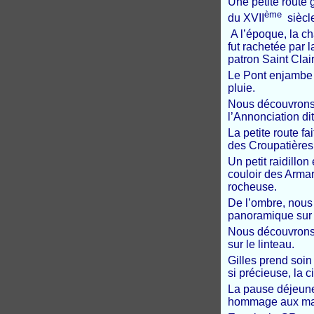
Une petite route 
ème
du XVII
siècle
A l’époque, la ch
fut rachetée par l
patron Saint Clair
Le Pont enjambe l
pluie.
Nous découvrons
l’Annonciation di
La petite route f
des Croupatières 
Un petit raidillo
couloir des Armar
rocheuse.
De l’ombre, nous 
panoramique sur l
Nous découvrons 
sur le linteau.
Gilles prend soin
si précieuse, la c
La pause déjeuner
hommage aux maqu