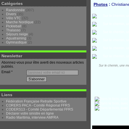
Catégories
Photos
:
Christian
Randonnée
(307)
Divers
(35)
Vélo VTC
(32)
Marche Nordique
(22)
Pickleball
(8)
Thalasso
(7)
Séjours neige
(4)
Aquatraining
(3)
Gymnastique
(2)
Newsletter
Abonnez-vous pour être averti des nouveaux articles
Sur le chemin, une mul
publiés.
Email
Liens
Fédération Française Retraite Sportive
CORERS PACA - Comité Régional FFRS
CODERS13 - Comité Départemental FFRS
Déclarer votre sinistre en ligne
Radio Maritima, interview AMFRA