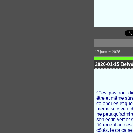
17 janvier 2026
2026-01-15 Belvé
C’est pas pour di
être et même sûr
calanques et que 
même si le vent 
ne peut qu’admire
son écrin vert et 
fièrement au dess
côtés, le calcaire