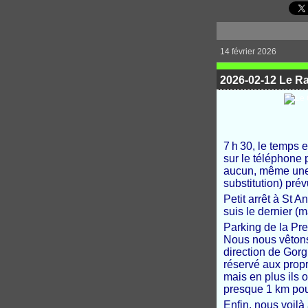
14 février 2026
2026-02-12 Le R
7
h
30, le temps es
sur le téléphone 
aucun, même une 
substitution) pré
Petit arrêt à St 
suis le dernier (
Parking de la Pres
Nous nous vêtons
direction de Gorg
réservé aux propr
mais en plus ils 
presque 1 km pour
Enfin, nous voilà 