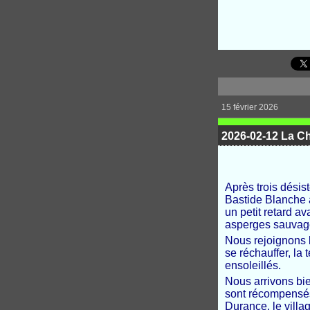
15 février 2026
2026-02-12 La C
Après trois désis
Bastide Blanche à
un petit retard a
asperges sauvag
Nous rejoignons bi
se réchauffer, la
ensoleillés.
Nous arrivons bien
sont récompensés 
Durance, le villa