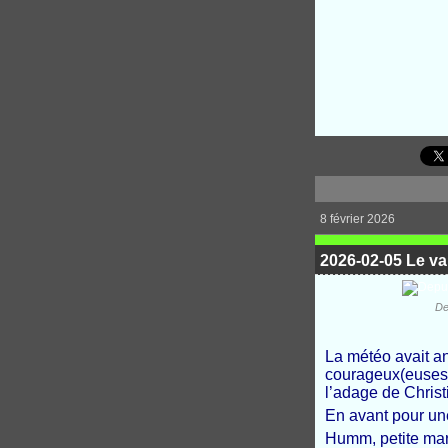
8 février 2026
2026-02-05 Le va
De
La météo avait a
courageux(euses) 
l’adage de Christi
En avant pour un
Humm, petite mar