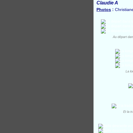
Claudie A
Photos
:
Christiane
Au départ dans
La lo
Et la 