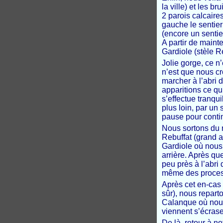
la ville) et les 
2 parois calcaire
gauche le sentie
(encore un sentie
A partir de maint
Gardiole (stèle R
Jolie gorge, ce 
n’est que nous c
marcher à l’abri d
apparitions ce qu
s’effectue tranqu
plus loin, par un
pause pour contin
Nous sortons du 
Rebuffat (grand al
Gardiole où nous 
arrière. Après qu
peu près à l’abri 
même des process
Après cet en-cas
sûr), nous reparto
Calanque où nous
viennent s’écraser
De là, retour à n