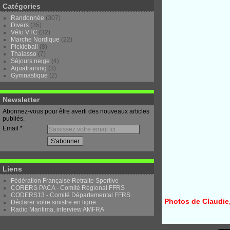
Catégories
Randonnée
(307)
Divers
(35)
Vélo VTC
(32)
Marche Nordique
(22)
Pickleball
(8)
Thalasso
(7)
Séjours neige
(4)
Aquatraining
(3)
Gymnastique
(2)
Newsletter
Abonnez-vous pour être averti des nouveaux articles
publiés.
Email
Liens
Fédération Française Retraite Sportive
CORERS PACA - Comité Régional FFRS
CODERS13 - Comité Départemental FFRS
Photos de Claudie,
Déclarer votre sinistre en ligne
Radio Maritima, interview AMFRA