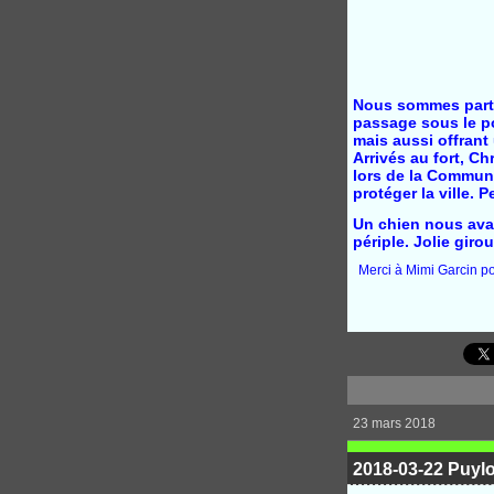
Nous sommes partis
passage sous le po
mais aussi offrant 
Arrivés au fort, Ch
lors de la Commune
protéger la ville. 
Un chien nous avai
périple. Jolie giro
Merci à Mimi Garcin p
23 mars 2018
2018-03-22 Puyl