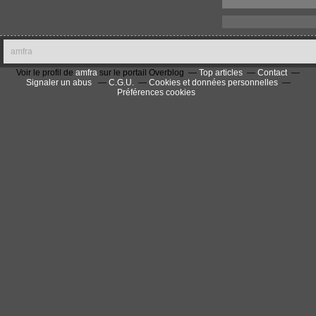
amfra
Voir le profil de
amfra
sur le portail Overblog
Top articles
Contact
Signaler un abus
C.G.U.
Cookies et données personnelles
Préférences cookies