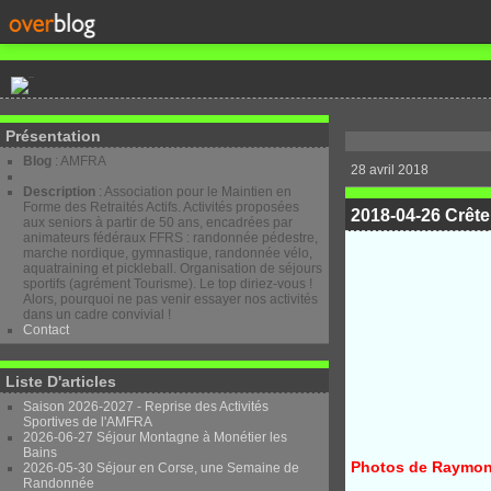
Présentation
Blog
: AMFRA
28 avril 2018
Description
: Association pour le Maintien en
Forme des Retraités Actifs. Activités proposées
2018-04-26 Crête
aux seniors à partir de 50 ans, encadrées par
animateurs fédéraux FFRS : randonnée pédestre,
marche nordique, gymnastique, randonnée vélo,
aquatraining et pickleball. Organisation de séjours
sportifs (agrément Tourisme). Le top diriez-vous !
Alors, pourquoi ne pas venir essayer nos activités
dans un cadre convivial !
Contact
Liste D'articles
Saison 2026-2027 - Reprise des Activités
Sportives de l'AMFRA
2026-06-27 Séjour Montagne à Monétier les
Bains
Photos de Raymo
2026-05-30 Séjour en Corse, une Semaine de
Randonnée