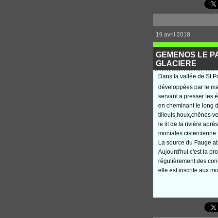
19 avril 2018
GEMENOS LE PA
GLACIERE
Dans la vallée de St P
développées par le mar
servant a presser les 
en cheminant le long d
tilleuls,houx,chênes v
le lit de la rivière a
moniales cistercienne 
La source du Fauge ab
Aujourd'hui c'est la p
régulièrement des conc
elle est inscrite aux 