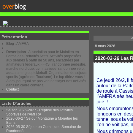
Présentation
<
Blog
: AMFRA
8 mars 2026
Description
: Association pour le Maintien en
Forme des Retraités Actifs. Activités proposées
2026-02-26 Les R
aux seniors à partir de 50 ans, encadrées par
animateurs fédéraux FFRS : randonnée pédestre,
marche nordique, gymnastique, randonnée vélo,
aquatraining et pickleball. Organisation de séjours
sportifs (agrément Tourisme). Le top diriez-vous !
Ce jeudi 26/2, il 
Alors, pourquoi ne pas venir essayer nos activités
dans un cadre convivial !
autour de la Parl
Contact
de route à Cassis
l’AMFRA très heu
joie !!
Liste D'articles
Nous empruntons 
Saison 2026-2027 - Reprise des Activités
longeons en dess
Sportives de l'AMFRA
2026-06-27 Séjour Montagne à Monétier les
tunnel sous la vo
Bains
l’on ne voit pas, 
2026-05-30 Séjour en Corse, une Semaine de
Randonnée
Nous grimpons un 