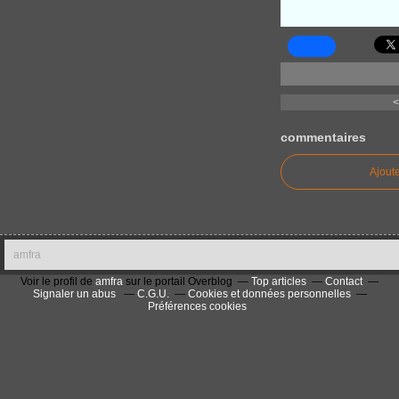
<
commentaires
Ajout
amfra
Voir le profil de
amfra
sur le portail Overblog
Top articles
Contact
Signaler un abus
C.G.U.
Cookies et données personnelles
Préférences cookies