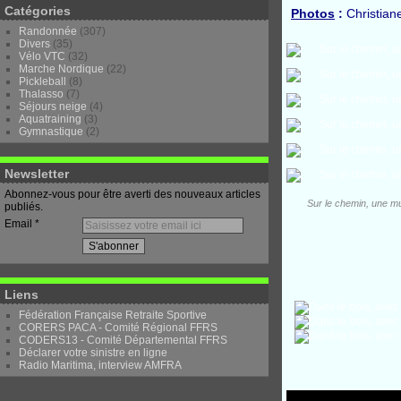
Catégories
Photos
:
Christian
Randonnée
(307)
Divers
(35)
Vélo VTC
(32)
Marche Nordique
(22)
Pickleball
(8)
Thalasso
(7)
Séjours neige
(4)
Aquatraining
(3)
Gymnastique
(2)
Newsletter
Abonnez-vous pour être averti des nouveaux articles
Sur le chemin, une mul
publiés.
Email
Liens
Fédération Française Retraite Sportive
CORERS PACA - Comité Régional FFRS
CODERS13 - Comité Départemental FFRS
Déclarer votre sinistre en ligne
Radio Maritima, interview AMFRA