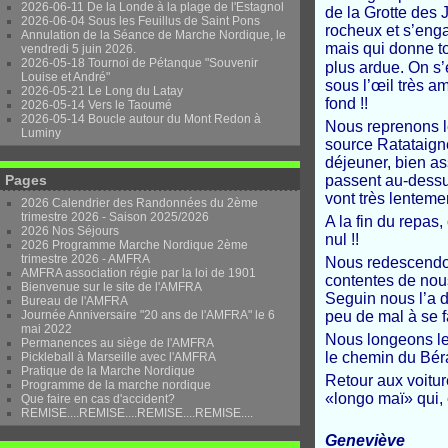
2026-06-11 De la Londe à la plage de l'Estagnol
de la Grotte des
2026-06-04 Sous les Feuillus de Saint Pons
rocheux et s’enga
Annulation de la Séance de Marche Nordique, le
mais qui donne t
vendredi 5 juin 2026.
2026-05-18 Tournoi de Pétanque "Souvenir
plus ardue. On s’
Louise et André"
sous l’œil très a
2026-05-21 Le Long du Latay
fond !!
2026-05-14 Vers le Taoumé
2026-05-14 Boucle autour du Mont Redon à
Nous reprenons l
Luminy
source Ratataigne
déjeuner, bien as
Pages
passent au-dessus
vont très lenteme
2026 Calendrier des Randonnées du 2ème
trimestre 2026 - Saison 2025/2026
A la fin du repas
2026 Nos Séjours
nul !!
2026 Programme Marche Nordique 2ème
trimestre 2026 - AMFRA
Nous redescendon
AMFRA association régie par la loi de 1901
contentes de nou
Bienvenue sur le site de l'AMFRA
Seguin nous l’a d
Bureau de l'AMFRA
Journée Anniversaire "20 ans de l'AMFRA" le 6
peu de mal à se 
mai 2022
Nous longeons le
Permanences au siège de l'AMFRA
le chemin du Bér
Pickleball à Marseille avec l'AMFRA
Pratique de la Marche Nordique
Retour aux voitur
Programme de la marche nordique
«longo maï» qui, e
Que faire en cas d'accident?
REMISE....REMISE....REMISE....REMISE....
Geneviève