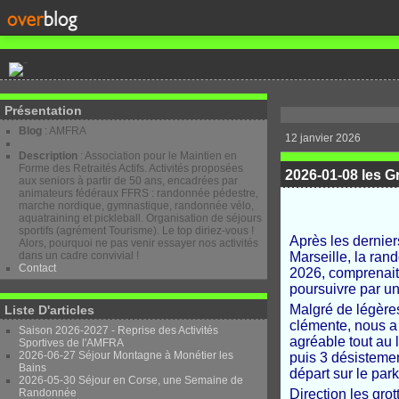
Présentation
Blog
: AMFRA
12 janvier 2026
Description
: Association pour le Maintien en
Forme des Retraités Actifs. Activités proposées
2026-01-08 les G
aux seniors à partir de 50 ans, encadrées par
animateurs fédéraux FFRS : randonnée pédestre,
marche nordique, gymnastique, randonnée vélo,
aquatraining et pickleball. Organisation de séjours
sportifs (agrément Tourisme). Le top diriez-vous !
Après les dernier
Alors, pourquoi ne pas venir essayer nos activités
dans un cadre convivial !
Marseille, la ra
Contact
2026, comprenait 
poursuivre par un
Malgré de légères
Liste D'articles
clémente, nous a 
Saison 2026-2027 - Reprise des Activités
agréable tout au 
Sportives de l'AMFRA
2026-06-27 Séjour Montagne à Monétier les
puis 3 désistemen
Bains
départ sur le par
2026-05-30 Séjour en Corse, une Semaine de
Randonnée
Direction les grot