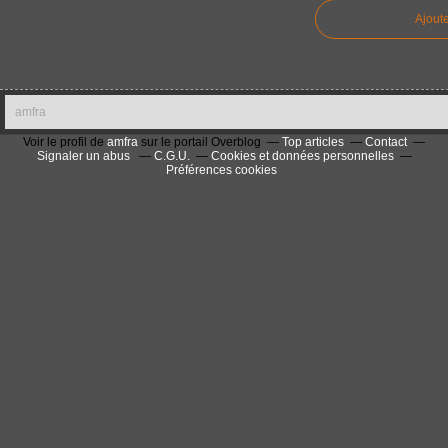
Ajout
amfra
Voir le profil de
amfra
sur le portail Overblog
Top articles
Contact
Signaler un abus
C.G.U.
Cookies et données personnelles
Préférences cookies