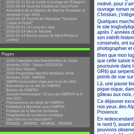
2026-06-11 De la Londe à la plage de l'Estagnol
motivé, pour s’arr
2026-06-04 Sous les Feuillus de Saint Pons
ouvrage roman res
Annulation de la Séance de Marche Nordique, le
Christian, j’intèg
vendredi 5 juin 2026.
2026-05-18 Tournoi de Pétanque "Souvenir
Quelques marches
Louise et André"
le site troglodyt
2026-05-21 Le Long du Latay
2026-05-14 Vers le Taoumé
après 7 années de
2026-05-14 Boucle autour du Mont Redon à
son intérêt histor
Luminy
conservés, ont s
photographier et 
Pages
Bien que mon logic
que celle saisie 
2026 Calendrier des Randonnées du 2ème
trimestre 2026 - Saison 2025/2026
poursuivie dans l
2026 Nos Séjours
GR6) qui serpent
2026 Programme Marche Nordique 2ème
points de vue sur
trimestre 2026 - AMFRA
AMFRA association régie par la loi de 1901
Là, une pause bi
Bienvenue sur le site de l'AMFRA
pique-nique, dan
Bureau de l'AMFRA
gâteau aux noix, 
Journée Anniversaire "20 ans de l'AMFRA" le 6
mai 2022
Ce déjeuner excep
Permanences au siège de l'AMFRA
nos yeux, des Alp
Pickleball à Marseille avec l'AMFRA
Pratique de la Marche Nordique
Provence.
Programme de la marche nordique
En redescendant v
Que faire en cas d'accident?
REMISE....REMISE....REMISE....REMISE....
le nord !), avant 
pouvions observe