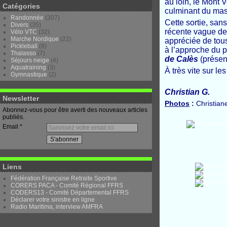
au loin, le Mont 
Catégories
culminant du mass
Randonnée
(307)
Cette sortie, sans
Divers
(35)
récente vague de 
Vélo VTC
(32)
Marche Nordique
(22)
appréciée de tous
Pickleball
(8)
à l’approche du p
Thalasso
(7)
de Calès
(présen
Séjours neige
(4)
Aquatraining
(3)
À très vite sur les
Gymnastique
(2)
Christian G.
Newsletter
Photos
:
Christiane
Abonnez-vous pour être averti des nouveaux articles
publiés.
Email
Liens
Fédération Française Retraite Sportive
CORERS PACA - Comité Régional FFRS
CODERS13 - Comité Départemental FFRS
Déclarer votre sinistre en ligne
Radio Maritima, interview AMFRA