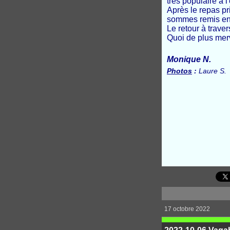
très
populaire
à
l
Après le
repas
pr
sommes
remis
e
Le
retour
à
traver
Quoi
de
plus
mer
Monique N.
Photos
:
Laure S.
17 octobre 2022