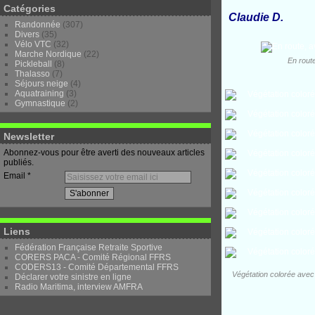
Catégories
Claudie D.
Randonnée
(307)
Divers
(35)
Vélo VTC
(32)
Marche Nordique
(22)
En rout
Pickleball
(8)
Thalasso
(7)
Séjours neige
(4)
Aquatraining
(3)
Gymnastique
(2)
Newsletter
Abonnez-vous pour être averti des nouveaux articles
publiés.
Email
Liens
Fédération Française Retraite Sportive
CORERS PACA - Comité Régional FFRS
CODERS13 - Comité Départemental FFRS
Végétation colorée avec
Déclarer votre sinistre en ligne
Radio Maritima, interview AMFRA