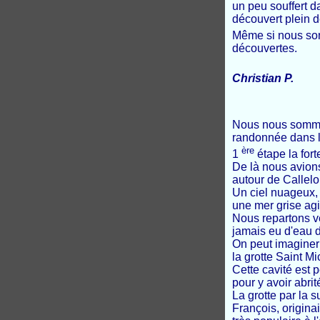
un peu souffert 
découvert plein d
Même si nous som
découvertes.
Christian P.
Nous
nous somm
randonnée d
ans
ère
1
étape
la
for
De
là
nous
avion
autour
de
Callel
Un ciel
nuageux,
une
mer grise
agi
Nous repartons ve
jamais
eu
d'eau d
On peut
imaginer
l
a
grotte Saint
Mi
Cette
cavité
est
p
pour
y
avoir
abrit
La
grotte par la s
François,
origina