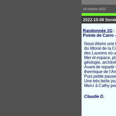
16 octobre 2022
2022-10-06 Sentie
Randonnée 1G
:
Pointe de Carro 
Nous étions une b
du littoral de la
des Laurons où u
Mer et espace, pl
géologie, archéolo
Avant de repartir 
thermique de l'A
Puis petite paus
Une très belle jo
Merci à Cathy pou
Claudie D.