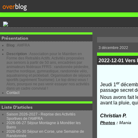
Présentation
Blog
: AMFRA
3 décembre 2022
Description
: Association pour le Maintien en
Forme des Retraités Actifs. Activités proposées
2022-12-01 Vers 
aux seniors à partir de 50 ans, encadrées par
animateurs fédéraux FFRS : randonnée pédestre,
marche nordique, gymnastique, randonnée vélo,
aquatraining et pickleball. Organisation de séjours
sportifs (agrément Tourisme). Le top diriez-vous !
er
Alors, pourquoi ne pas venir essayer nos activités
Jeudi 1
décembre
dans un cadre convivial !
passage secret de
Contact
Nous avons fait l
avant la pluie, qu
Liste D'articles
Saison 2026-2027 - Reprise des Activités
Christian P.
Sportives de l'AMFRA
Photos
:
Mania
2026-06-27 Séjour Montagne à Monétier les
Bains
2026-05-30 Séjour en Corse, une Semaine de
Randonnée