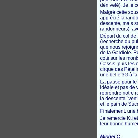
dénivelé). Je le 
Malgré cette sous 
apprécié la randon
descente, mais sa
randonneurs), av
Départ du col de 
(recherche du pui
que nous rejoign
de la Gardiole. P
coté sur les mont
Cassis, puis les
cirque des Pételin
une belle 3G à fa
La pause pour le
idéale et pas de v
reprendre notre r
la descente "vert
et le pain de Sucr
Finalement, une b
Je remercie Kti e
leur bonne humeu
Michel C.