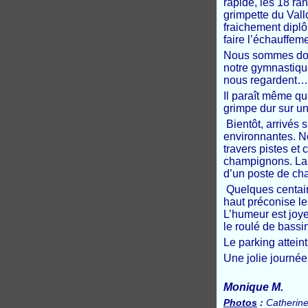
rapide, les 18 ra
grimpette du Val
fraichement diplô
faire l’échauffeme
Nous sommes donc
notre gymnastique
nous regardent…
Il paraît même qu
grimpe dur sur un
Bientôt, arrivés s
environnantes. N
travers pistes et
champignons. La 
d’un poste de chas
Quelques centaine
haut préconise le
L’humeur est joy
le roulé de bassi
Le parking atteint
Une jolie journé
Monique M.
Photos
:
Catherin