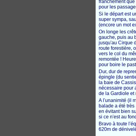
franchement que 
pour les passage
Si le départ est u
super sympa, sauv
(encore un mot ex
On longe les crêt
gauche, puis au 
jusqu'au Cirque d
route forestière,
vers le col du mê
remontée ! Heureu
pour boire le pas
Dur, dur de repre
épingle (du senti
la baie de Cassis
nécessaire pour a
de la Gardiole et 
A l'unanimité (il 
balade a été très
en évitant bien s
si ce n'est au fo
Bravo à toute l'é
620m de dénivelé