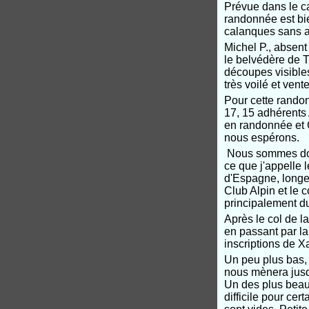
Prévue dans le ca
randonnée est bi
calanques sans av
Michel P., absen
le belvédère de 
découpes visibles
très voilé et vent
Pour cette rando
17, 15 adhérent
en randonnée et G
nous espérons.
Nous sommes don
ce que j'appelle 
d'Espagne, longe 
Club Alpin et le c
principalement d
Après le col de 
en passant par l
inscriptions de Xa
Un peu plus bas,
nous mènera jusq
Un des plus beau
difficile pour ce