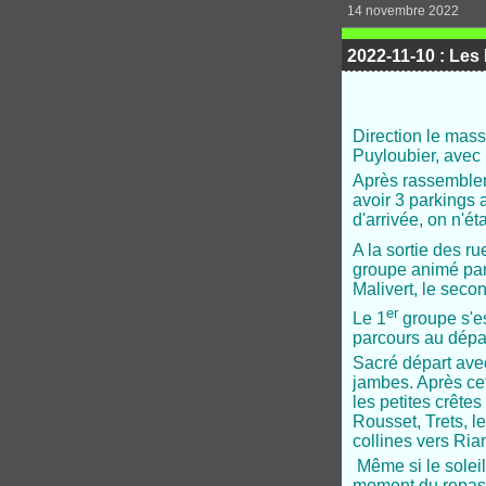
14 novembre 2022
2022-11-10 : Les 
Direction le massi
Puyloubier, avec 
Après rassemblem
avoir 3 parkings 
d'arrivée, on n'é
A la sortie des r
groupe animé par 
Malivert, le secon
er
Le 1
groupe s'es
parcours au dépar
Sacré départ avec
jambes. Après cet
les petites crête
Rousset, Trets, le
collines vers Ria
Même si le soleil
moment du repas)