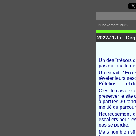
19 novembre 2022
2022-11-17 : Cirq
Un des "trésors d
pas moi qui le di
Un extrait : "En r
révéler leurs tré
Pételins....... et
C'est le cas de c
préserver le site
à part les 30 ran
moitié du parcour
Heureusement, que
escaliers pour le
pas se perdre...
Mais non bien sûr 