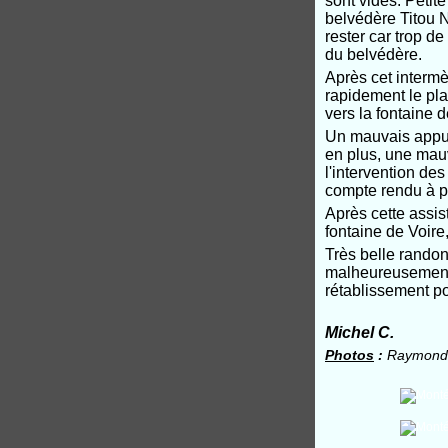
sont vides. Petit
belvédère Titou 
rester car trop d
du belvédère.
Après cet intermè
rapidement le pl
vers la fontaine 
Un mauvais appui s
en plus, une mauv
l'intervention de
compte rendu à pa
Après cette assi
fontaine de Voire,
Très belle randon
malheureusement,
rétablissement po
Michel C.
Photos
:
Raymond