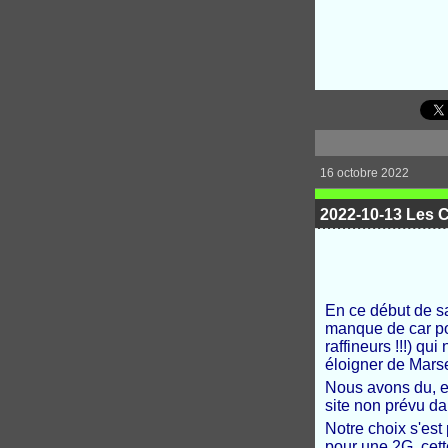
16 octobre 2022
2022-10-13 Les Cr
En ce début de s
manque de car po
raffineurs !!!) q
éloigner de Marse
Nous avons du, e
site non prévu da
Notre choix s'est 
pour une 2G, cet