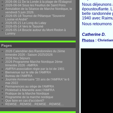
2026-06-11 De la Londe à la plage de l'Estagnol
Nous déjeunons au
2026-06-04 Sous les Feuillus de Saint Pons
époustouflante. L
Annulation de la Séance de Marche Nordique, le
vendredi 5 juin 2026.
belle randonnée pa
2026-05-18 Tournoi de Pétanque "Souvenir
1940 avec Raimu
Louise et André"
2026-05-21 Le Long du Latay
Nous retournons a
2026-05-14 Vers le Taoumé
2026-05-14 Boucle autour du Mont Redon à
Luminy
Catherine D.
Photos
: Christian
Pages
2026 Calendrier des Randonnées du 2ème
trimestre 2026 - Saison 2025/2026
2026 Nos Séjours
2026 Programme Marche Nordique 2ème
trimestre 2026 - AMFRA
AMFRA association régie par la loi de 1901
Bienvenue sur le site de l'AMFRA
Bureau de l'AMFRA
Journée Anniversaire "20 ans de l'AMFRA" le 6
mai 2022
Permanences au siège de l'AMFRA
Pickleball à Marseille avec l'AMFRA
Pratique de la Marche Nordique
Programme de la marche nordique
Que faire en cas d'accident?
REMISE....REMISE....REMISE....REMISE....