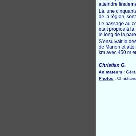
atteindre finalem
Là, une cinquanta
de la région, son
Le passage au co
était propice à l
le long de la par
S'ensuivait la de
de Manon et attei
km avec 450 m en
Christian G.
Animateurs
: Géra
Photos
: Christian