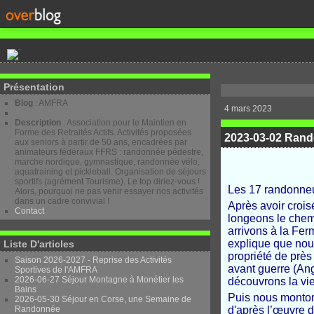
Présentation
Blog
: AMFRA
4 mars 2023
Description
: Association pour le Maintien en
Forme des Retraités Actifs. Activités proposées
2023-03-02 Rand
aux seniors à partir de 50 ans, encadrées par
animateurs fédéraux FFRS : randonnée pédestre,
marche nordique, gymnastique, randonnée vélo,
aquatraining et pickleball. Organisation de séjours
sportifs (agrément Tourisme). Le top diriez-vous !
Les 17 randonneu
Alors, pourquoi ne pas venir essayer nos activités
dans un cadre convivial !
Après avoir crois
Contact
longeons le chemi
arrivons à la Fer
explique que nou
Liste D'articles
propriété de près
Saison 2026-2027 - Reprise des Activités
avant guerre (Ang
Sportives de l'AMFRA
2026-06-27 Séjour Montagne à Monétier les
découvrons la vi
Bains
Puis nous monton
2026-05-30 Séjour en Corse, une Semaine de
Randonnée
d'après l’œuvre d