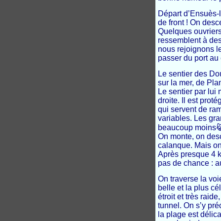
Départ d’Ensuès-l
de front ! On desc
Quelques ouvriers
ressemblent à des
nous rejoignons le
passer du port au
Le sentier des Do
sur la mer, de Pla
Le sentier par lui 
droite. Il est pro
qui servent de ra
variables. Les gra
beaucoup moins
On monte, on desc
calanque. Mais on 
Après presque 4 ki
pas de chance : a
On traverse la voi
belle et la plus c
étroit et très rai
tunnel. On s’y pré
la plage est délica