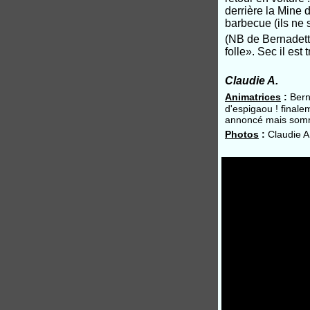
derrière la Mine 
barbecue (ils ne 
(NB de Bernadette
folle». Sec il es
Claudie A.
Animatrices
:
Bern
d'espigaou ! finalem
annoncé mais sommes
Photos
:
Claudie A