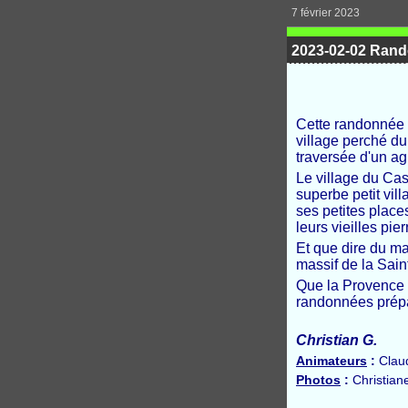
7 février 2023
2023-02-02 Rando
Cette randonnée f
village perché du 
traversée d'un ag
Le village du Cast
superbe petit vi
ses petites plac
leurs vieilles pi
Et que dire du m
massif de la Saint
Que la Provence e
randonnées prépa
Christian G.
Animateurs
:
Claud
Photos
:
Christian