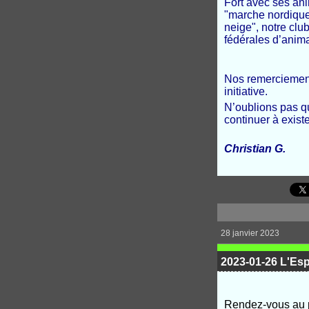
Fort avec ses an
"marche nordique"
neige", notre cl
fédérales d’anim
Nos remerciements
initiative.
N’oublions pas qu
continuer à exist
Christian G.
28 janvier 2023
2023-01-26 L'Es
Rendez-vous au p