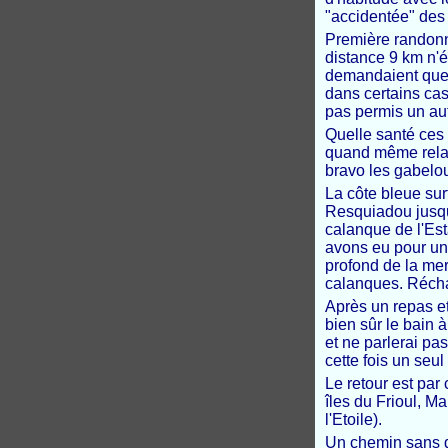
"accidentée" des
Première randonné
distance 9 km n'é
demandaient quel
dans certains cas,
pas permis un aut
Quelle santé ces 
quand même relati
bravo les gabelo
La côte bleue sur
Resquiadou jusqu'
calanque de l'Es
avons eu pour un 
profond de la mer
calanques. Récha
Après un repas et
bien sûr le bain 
et ne parlerai pa
cette fois un seu
Le retour est par
îles du Frioul, Ma
l'Etoile).
Un chemin sans di