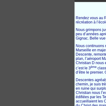
Rendez vous au Rov
récréation à l’écol
Nous grimpons jusq
peu d’années aprè
Gignac. Belle vue 
Nous continuons no
Marseille en maje
Descente, remonté
plan, l’aéroport 
Christian D nous e
ème
c’est le 3
class
d’être le premier.
Descentes agréabl
chemin, je suis t
en ruine qui surpl
Christian nous l’e
édifiées par les 
accueillaient les 
du Christ des ma