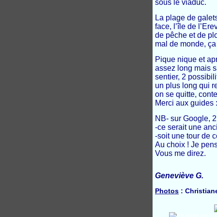
sous le viaduc.
La plage de galets
face, l’île de l’E
de pêche et de plon
mal de monde, ça v
Pique nique et apr
assez long mais sa
sentier, 2 possibi
un plus long qui re
on se quitte, conte
Merci aux guides 
NB- sur Google, 2 
-ce serait une anc
-soit une tour de
Au choix ! Je pens
Vous me direz.
Geneviève G.
Photos
: Christian