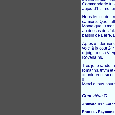
Commanderie fut d
aujourd’hui monu
Nous les contourno
camions. Quel raff
Monte que tu mont
au dessus des fala
bassin de Berre. D
Après un dernier e
voici à la cote 2
rejoignons la Vier
Rovenains.
Très jolie randonn
romarins, thym et
«conférences» de 
!!
Merci à tous pour
Geneviève G.
Animateurs
: Cathe
Photos
: Raymonde 