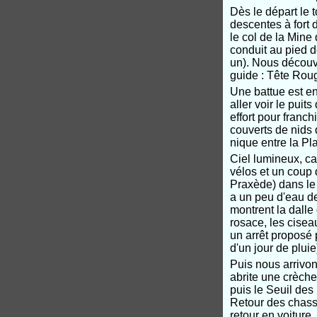
Dès le départ le 
descentes à fort 
le col de la Mine
conduit au pied d
un). Nous découv
guide : Tête Roug
Une battue est en
aller voir le pui
effort pour franch
couverts de nids 
nique entre la Pl
Ciel lumineux, ca
vélos et un coup 
Praxède) dans le v
a un peu d'eau de
montrent la dalle 
rosace, les cise
un arrêt proposé p
d'un jour de pluie
Puis nous arrivo
abrite une crèche
puis le Seuil des
Retour des chasse
retour en voiture