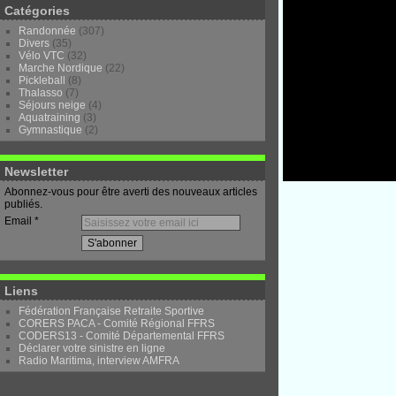
Catégories
Randonnée
(307)
Divers
(35)
Vélo VTC
(32)
Marche Nordique
(22)
Pickleball
(8)
Thalasso
(7)
Séjours neige
(4)
Aquatraining
(3)
Gymnastique
(2)
Newsletter
Abonnez-vous pour être averti des nouveaux articles
publiés.
Email
Liens
Fédération Française Retraite Sportive
CORERS PACA - Comité Régional FFRS
CODERS13 - Comité Départemental FFRS
Déclarer votre sinistre en ligne
Radio Maritima, interview AMFRA