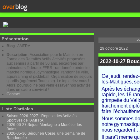
Présentation
<<
Blog
: AMFRA
29 octobre 2022
Description
: Association pour le Maintien en
Forme des Retraités Actifs. Activités proposées
2022-10-27 Boucl
aux seniors à partir de 50 ans, encadrées par
animateurs fédéraux FFRS : randonnée pédestre,
marche nordique, gymnastique, randonnée vélo,
Ce jeudi, rendez
aquatraining et pickleball. Organisation de séjours
sportifs (agrément Tourisme). Le top diriez-vous !
les-Martigues, s
Alors, pourquoi ne pas venir essayer nos activités
Après les échanges
dans un cadre convivial !
Contact
rapide, les 18 ra
grimpette du Val
fraichement diplô
Liste D'articles
faire l’échauffeme
Saison 2026-2027 - Reprise des Activités
Nous sommes donc
Sportives de l'AMFRA
notre gymnastique
2026-06-27 Séjour Montagne à Monétier les
Bains
nous regardent…
2026-05-30 Séjour en Corse, une Semaine de
Il paraît même qu
Randonnée