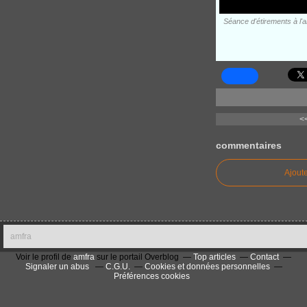
Séance d'étirements à l'ar
<<
commentaires
Ajout
amfra
Voir le profil de
amfra
sur le portail Overblog
Top articles
Contact
Signaler un abus
C.G.U.
Cookies et données personnelles
Préférences cookies