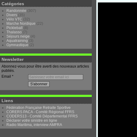
Catégories
Randonnée
(307)
Divers
(35)
Vélo VTC
(32)
Marche Nordique
(22)
Pickleball
(8)
Thalasso
(7)
Séjours neige
(4)
Aquatraining
(3)
Gymnastique
(2)
Newsletter
Abonnez-vous pour être averti des nouveaux articles
publiés.
Email
Liens
Fédération Française Retraite Sportive
CORERS PACA - Comité Régional FFRS
CODERS13 - Comité Départemental FFRS
Déclarer votre sinistre en ligne
Radio Maritima, interview AMFRA