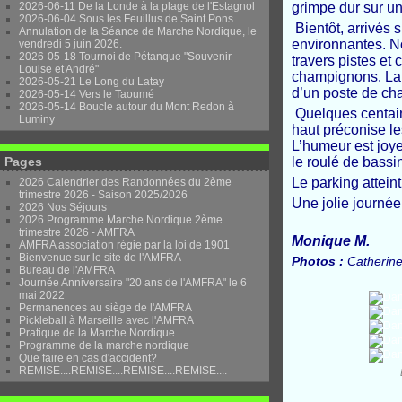
2026-06-11 De la Londe à la plage de l'Estagnol
grimpe dur sur un
2026-06-04 Sous les Feuillus de Saint Pons
Bientôt, arrivés s
Annulation de la Séance de Marche Nordique, le
environnantes. N
vendredi 5 juin 2026.
2026-05-18 Tournoi de Pétanque "Souvenir
travers pistes et
Louise et André"
champignons. La 
2026-05-21 Le Long du Latay
d’un poste de chas
2026-05-14 Vers le Taoumé
2026-05-14 Boucle autour du Mont Redon à
Quelques centaine
Luminy
haut préconise le
L’humeur est joy
Pages
le roulé de bassi
Le parking atteint
2026 Calendrier des Randonnées du 2ème
trimestre 2026 - Saison 2025/2026
Une jolie journé
2026 Nos Séjours
2026 Programme Marche Nordique 2ème
trimestre 2026 - AMFRA
Monique M.
AMFRA association régie par la loi de 1901
Bienvenue sur le site de l'AMFRA
Photos
:
Catherin
Bureau de l'AMFRA
Journée Anniversaire "20 ans de l'AMFRA" le 6
mai 2022
Permanences au siège de l'AMFRA
Pickleball à Marseille avec l'AMFRA
Pratique de la Marche Nordique
Programme de la marche nordique
Que faire en cas d'accident?
REMISE....REMISE....REMISE....REMISE....