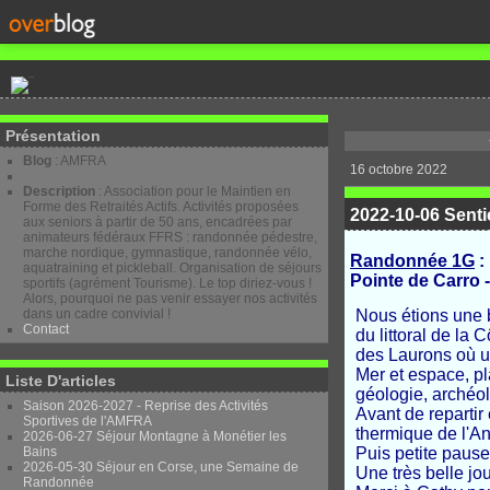
Présentation
Blog
: AMFRA
16 octobre 2022
Description
: Association pour le Maintien en
Forme des Retraités Actifs. Activités proposées
2022-10-06 Sentie
aux seniors à partir de 50 ans, encadrées par
animateurs fédéraux FFRS : randonnée pédestre,
marche nordique, gymnastique, randonnée vélo,
Randonnée 1G
:
aquatraining et pickleball. Organisation de séjours
Pointe de Carro 
sportifs (agrément Tourisme). Le top diriez-vous !
Alors, pourquoi ne pas venir essayer nos activités
dans un cadre convivial !
Nous étions une b
Contact
du littoral de la
des Laurons où u
Mer et espace, pl
Liste D'articles
géologie, archéolo
Saison 2026-2027 - Reprise des Activités
Avant de repartir 
Sportives de l'AMFRA
thermique de l'A
2026-06-27 Séjour Montagne à Monétier les
Bains
Puis petite paus
2026-05-30 Séjour en Corse, une Semaine de
Une très belle jo
Randonnée