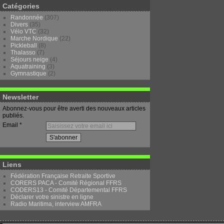
Catégories
Randonnée
(307)
Divers
(35)
Vélo VTC
(32)
Marche Nordique
(22)
Pickleball
(8)
Thalasso
(7)
Séjours neige
(4)
Aquatraining
(3)
Gymnastique
(2)
Newsletter
Abonnez-vous pour être averti des nouveaux articles
publiés.
Email
Liens
Fédération Française Retraite Sportive
CORERS PACA - Comité Régional FFRS
CODERS13 - Comité Départemental FFRS
Déclarer votre sinistre en ligne
Radio Maritima, interview AMFRA