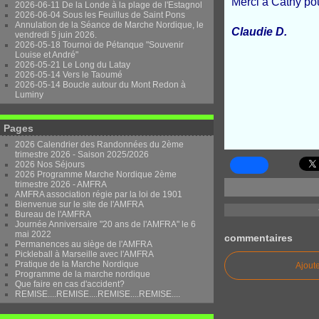
Merci à Cathy pou
2026-06-11 De la Londe à la plage de l'Estagnol
2026-06-04 Sous les Feuillus de Saint Pons
Annulation de la Séance de Marche Nordique, le
Claudie D.
vendredi 5 juin 2026.
2026-05-18 Tournoi de Pétanque "Souvenir
Louise et André"
2026-05-21 Le Long du Latay
2026-05-14 Vers le Taoumé
2026-05-14 Boucle autour du Mont Redon à
Luminy
Pages
2026 Calendrier des Randonnées du 2ème
trimestre 2026 - Saison 2025/2026
2026 Nos Séjours
2026 Programme Marche Nordique 2ème
trimestre 2026 - AMFRA
AMFRA association régie par la loi de 1901
Bienvenue sur le site de l'AMFRA
Bureau de l'AMFRA
Journée Anniversaire "20 ans de l'AMFRA" le 6
mai 2022
commentaires
Permanences au siège de l'AMFRA
Pickleball à Marseille avec l'AMFRA
Pratique de la Marche Nordique
Ajout
Programme de la marche nordique
Que faire en cas d'accident?
REMISE....REMISE....REMISE....REMISE....