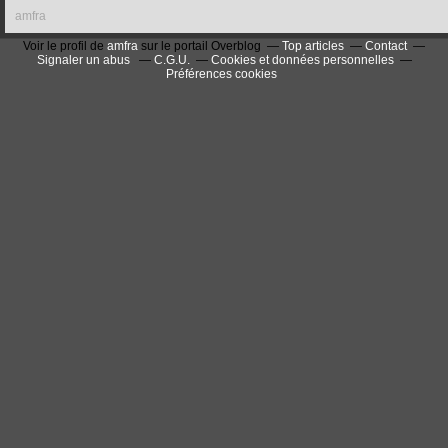
amfra
Voir le profil de
amfra
sur le portail Overblog
Top articles
Contact
Signaler un abus
C.G.U.
Cookies et données personnelles
Préférences cookies