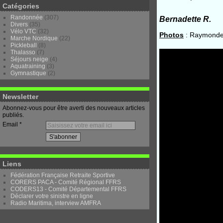
Catégories
Randonnée
(307)
Bernadette R.
Divers
(35)
Vélo VTC
(32)
Photos
: Raymonde 
Marche Nordique
(22)
Pickleball
(8)
Thalasso
(7)
Séjours neige
(4)
Aquatraining
(3)
Gymnastique
(2)
Newsletter
Abonnez-vous pour être averti des nouveaux articles
publiés.
Email
Liens
Fédération Française Retraite Sportive
CORERS PACA - Comité Régional FFRS
CODERS13 - Comité Départemental FFRS
Déclarer votre sinistre en ligne
Radio Maritima, interview AMFRA