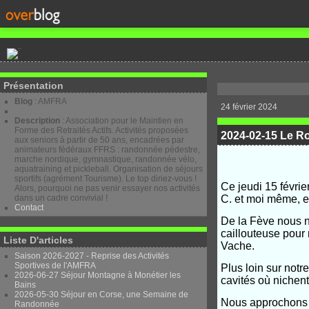
Présentation
Blog
: AMFRA
24 février 2024
Description
: Association pour le Maintien en
Forme des Retraités Actifs. Activités proposées
2024-02-15 Le Ro
aux seniors à partir de 50 ans, encadrées par
animateurs fédéraux FFRS : randonnée pédestre,
marche nordique, gymnastique, randonnée vélo,
aquatraining et pickleball. Organisation de séjours
sportifs (agrément Tourisme). Le top diriez-vous !
Ce jeudi 15 févri
Alors, pourquoi ne pas venir essayer nos activités
dans un cadre convivial !
C. et moi même, es
Contact
De la Fève nous n
caillouteuse pour 
Liste D'articles
Vache.
Saison 2026-2027 - Reprise des Activités
Sportives de l'AMFRA
Plus loin sur not
2026-06-27 Séjour Montagne à Monétier les
cavités où nichent
Bains
2026-05-30 Séjour en Corse, une Semaine de
Nous approchons v
Randonnée