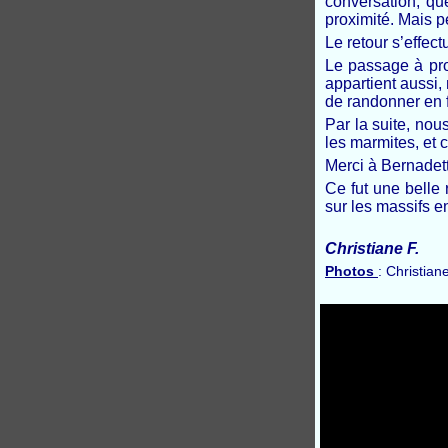
conversation, qu
proximité. Mais pe
Le retour s’effe
Le passage à pro
appartient aussi,
de randonner en f
Par la suite, nou
les marmites, et c
Merci à Bernadett
Ce fut une belle
sur les massifs e
Christiane F.
Photos
: Christiane