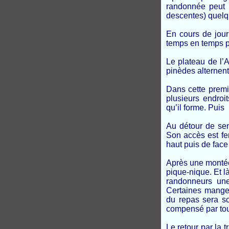
randonnée peut 
descentes) quelqu
En cours de jour
temps en temps p
Le plateau de l’A
pinèdes alternent
Dans cette premi
plusieurs endroit
qu’il forme. Puis 
Au détour de sen
Son accès est fe
haut puis de face 
Après une montée 
pique-nique. Et l
randonneurs un
Certaines mangero
du repas sera so
compensé par tou
Le retour par la t