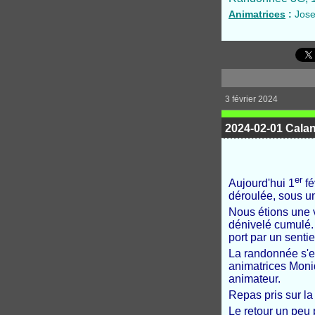
Animatrices
:
Joset
3 février 2024
2024-02-01 Cala
er
Aujourd'hui 1
fé
déroulée, sous un
Nous étions une v
dénivelé cumulé
port par un senti
La randonnée s'es
animatrices Moniq
animateur.
Repas pris sur la
Le retour un peu 