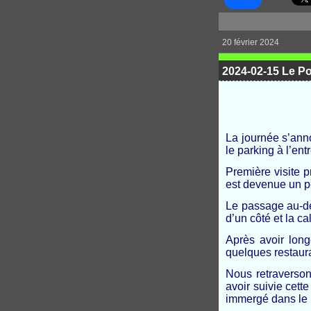
20 février 2024
2024-02-15 Le Por
La journée s’ann
le parking à l’ent
Première visite p
est devenue un pe
Le passage au-de
d’un côté et la ca
Après avoir long
quelques restaura
Nous retraverson
avoir suivie cette
immergé dans le 