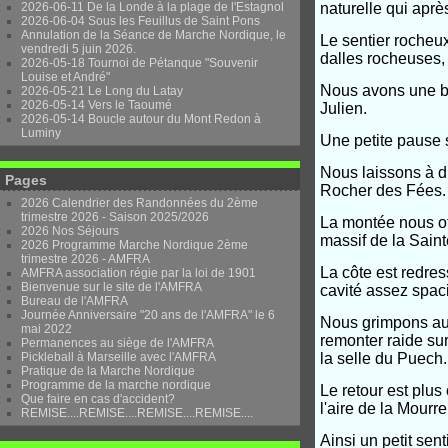
2026-06-11 De la Londe à la plage de l'Estagnol
naturelle qui aprè
2026-06-04 Sous les Feuillus de Saint Pons
Annulation de la Séance de Marche Nordique, le
Le sentier rocheu
vendredi 5 juin 2026.
dalles rocheuses,
2026-05-18 Tournoi de Pétanque "Souvenir
Louise et André"
Nous avons une be
2026-05-21 Le Long du Latay
2026-05-14 Vers le Taoumé
Julien.
2026-05-14 Boucle autour du Mont Redon à
Luminy
Une petite pause 
Nous laissons à dr
Pages
Rocher des Fées.
2026 Calendrier des Randonnées du 2ème
trimestre 2026 - Saison 2025/2026
La montée nous of
2026 Nos Séjours
massif de la Sainte
2026 Programme Marche Nordique 2ème
trimestre 2026 - AMFRA
La côte est redres
AMFRA association régie par la loi de 1901
Bienvenue sur le site de l'AMFRA
cavité assez spac
Bureau de l'AMFRA
Journée Anniversaire "20 ans de l'AMFRA" le 6
Nous grimpons au
mai 2022
remonter raide su
Permanences au siège de l'AMFRA
Pickleball à Marseille avec l'AMFRA
la selle du Puech.
Pratique de la Marche Nordique
Programme de la marche nordique
Le retour est plus
Que faire en cas d'accident?
l'aire de la Mourr
REMISE....REMISE....REMISE....REMISE....
Ainsi un petit sen