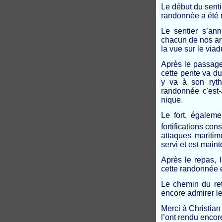
Le début du sent
randonnée a été 
Le sentier s’an
chacun de nos arr
la vue sur le via
Après le passage 
cette pente va du
y va à son ryth
randonnée c'est-
nique.
Le fort, égaleme
fortifications cons
attaques maritim
servi et est main
Après le repas, l
cette randonnée 
Le chemin du ret
encore admirer l
Merci à Christian
l’ont rendu encor