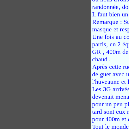
randonnée, do
Il faut bien u
Remarque : Sur
masque et resp
Une fois au c
partis, en 2 é
GR , 400m de 
chaud .
Après cette ru
de guet avec u
l'huveaune et 
Les 3G arrivés
devenait menaç
pour un peu p
tard sont eux 
pour 400m et d
Tout le monde 