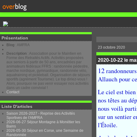
Présentation
Blog
: AMFRA
23 octobre 2020
Description
: Association pour le Maintien en
Forme des Retraités Actifs. Activités proposées
2020-10-22 le mas
aux seniors à partir de 50 ans, encadrées par
animateurs fédéraux FFRS : randonnée pédestre,
12
randonneurs 
marche nordique, gymnastique, randonnée vélo,
aquatraining et pickleball. Organisation de séjours
Allauch pour ce
sportifs (agrément Tourisme). Le top diriez-vous !
Alors, pourquoi ne pas venir essayer nos activités
dans un cadre convivial !
Le ciel est bien
Contact
nos têtes au dé
Liste D'articles
nous voilà part
Saison 2026-2027 - Reprise des Activités
sur un sentier 
Sportives de l'AMFRA
2026-06-27 Séjour Montagne à Monétier les
l'Étoile.
Bains
2026-05-30 Séjour en Corse, une Semaine de
Randonnée