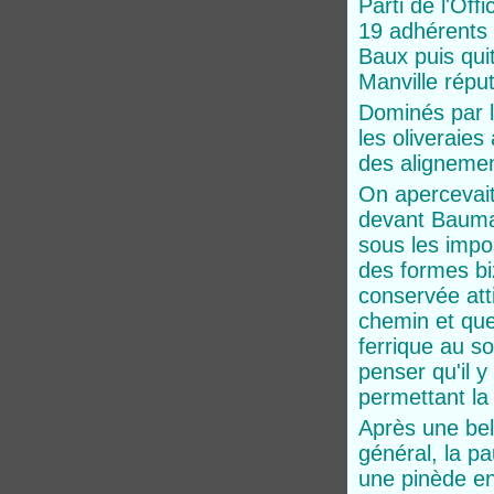
Parti de l'Of
19 adhérents 
Baux puis qui
Manville réput
Dominés par l
les oliveraies
des alignemen
On apercevait
devant Bauman
sous les impos
des formes bi
conservée att
chemin et que
ferrique au so
penser qu'il y
permettant la
Après une bel
général, la pa
une pinède ens