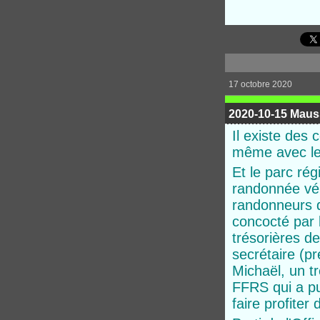
17 octobre 2020
2020-10-15 Mauss
Il existe des 
même avec le m
Et le parc rég
randonnée vél
randonneurs 
concocté par 
trésorières d
secrétaire (p
Michaël, un t
FFRS qui a p
faire profiter