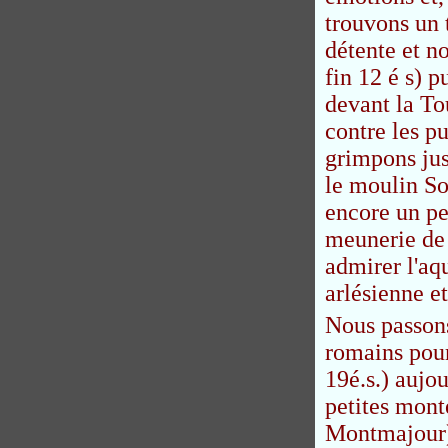
trouvons un 
détente et n
fin 12 é s) 
devant la To
contre les p
grimpons jus
le moulin So
encore un pe
meunerie de 
admirer l'aq
arlésienne et
Nous passons
romains pour
19é.s.) aujo
petites mont
Montmajour) 