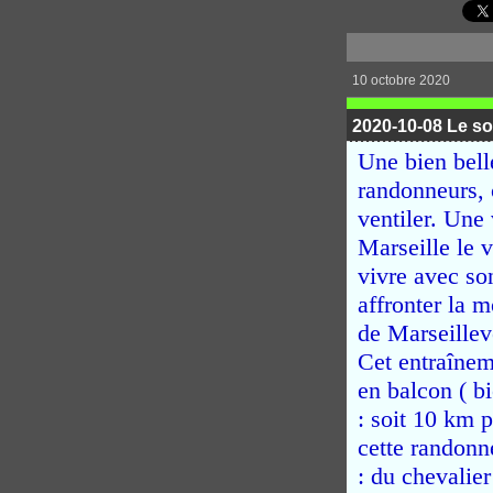
10 octobre 2020
2020-10-08 Le so
Une bien bel
randonneurs, c
ventiler. Une
Marseille le 
vivre avec so
affronter la 
de Marseillev
Cet entraîneme
en balcon ( b
: soit 10 km 
cette randonn
: du chevalie