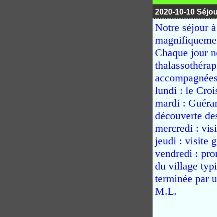
2020-10-10 Séjou
Notre séjour 
magnifiquemen
Chaque jour n
thalassothérap
accompagnées 
lundi : le Cro
mardi : Guéran
découverte des
mercredi : vis
jeudi : visite 
vendredi : pr
du village ty
terminée par u
M.L.