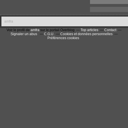
amfra
Voir le profil de
amfra
sur le portail Overblog
Top articles
Contact
Signaler un abus
C.G.U.
Cookies et données personnelles
Préférences cookies