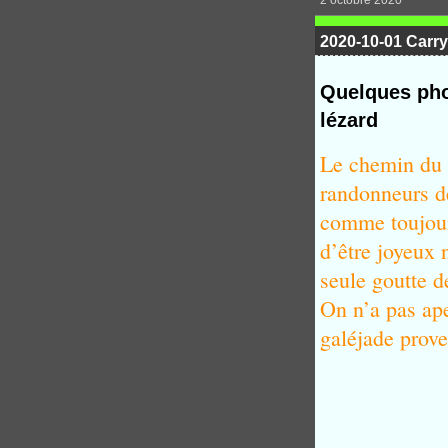
2 octobre 2020
2020-10-01 Carry 
Quelques pho
lézard
Le chemin du 
randonneurs d
comme toujour
d’être joyeux
seule goutte d
On n’a pas ape
galéjade prove