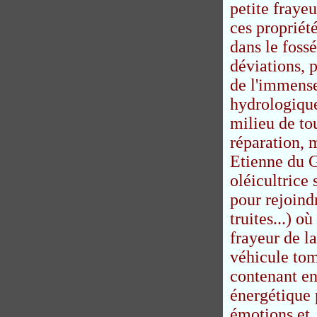
petite fraye
ces propriét
dans le foss
déviations, 
de l'immense
hydrologique
milieu de to
réparation, 
Etienne du 
oléicultrice
pour rejoind
truites...) 
frayeur de l
véhicule tomb
contenant en
énergétique 
émotions et,