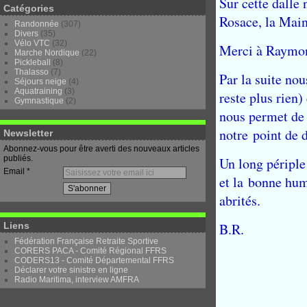
Sur cette dalle 
Catégories
Rosace, la Main,
Randonnée
(307)
Divers
(35)
Vélo VTC
(32)
Merci à Raymond
Marche Nordique
(22)
Pickleball
(8)
Thalasso
(7)
Par la suite nou
Séjours neige
(4)
Aquatraining
(3)
reste plus rien)
Gymnastique
(2)
nous permet de 
notre
point de 
Newsletter
Abonnez-vous pour être averti des nouveaux articles
publiés.
Un long périple
Email
et la
bonne hume
abrités.
Liens
B.R.
Fédération Française Retraite Sportive
CORERS PACA - Comité Régional FFRS
CODERS13 - Comité Départemental FFRS
Déclarer votre sinistre en ligne
Radio Maritima, interview AMFRA