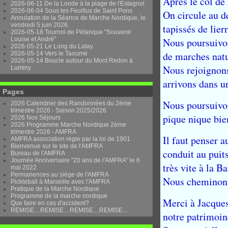
Après le col de
2026-06-11 De la Londe à la plage de l'Estagnol
2026-06-04 Sous les Feuillus de Saint Pons
On circule au d
Annulation de la Séance de Marche Nordique, le
vendredi 5 juin 2026.
tapissés de lier
2026-05-18 Tournoi de Pétanque "Souvenir
Louise et André"
Nous poursuivon
2026-05-21 Le Long du Latay
de marches natur
2026-05-14 Vers le Taoumé
2026-05-14 Boucle autour du Mont Redon à
Nous rejoignons 
Luminy
arrivons dans un
Pages
Nous poursuivon
2026 Calendrier des Randonnées du 2ème
trimestre 2026 - Saison 2025/2026
pique nique bie
2026 Nos Séjours
2026 Programme Marche Nordique 2ème
trimestre 2026 - AMFRA
Il faut penser 
AMFRA association régie par la loi de 1901
Bienvenue sur le site de l'AMFRA
conduit au puit
Bureau de l'AMFRA
Journée Anniversaire "20 ans de l'AMFRA" le 6
très vite à la 
mai 2022
Permanences au siège de l'AMFRA
Nous cheminons 
Pickleball à Marseille avec l'AMFRA
Pratique de la Marche Nordique
Programme de la marche nordique
Merci à Jacques
Que faire en cas d'accident?
REMISE....REMISE....REMISE....REMISE....
notre patrimoine