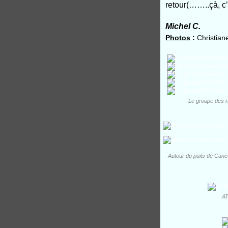
retour(……..çà, c’
Michel C.
Photos
:
Christiane
Le groupe des ra
Autour du puits de Cance
AT