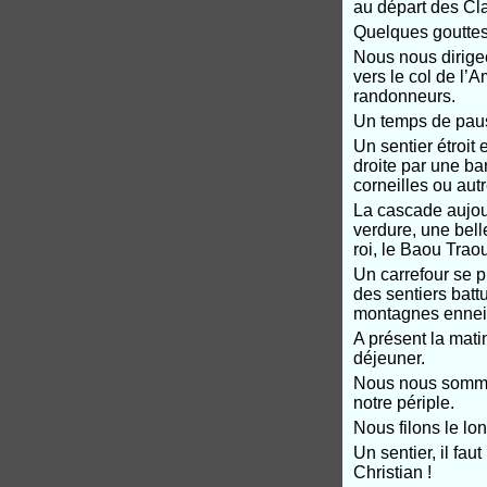
au départ des Cl
Quelques gouttes 
Nous nous dirigeo
vers le col de l’
randonneurs.
Un temps de paus
Un sentier étroit
droite par une ba
corneilles ou autr
La cascade aujou
verdure, une belle
roi, le Baou Traou
Un carrefour se p
des sentiers batt
montagnes enneig
A présent la mat
déjeuner.
Nous nous sommes
notre périple.
Nous filons le l
Un sentier, il fa
Christian !