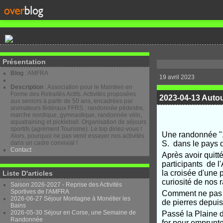
Présentation
Blog
: AMFRA
19 avril 2023
Description
: Association pour le Maintien en
Forme des Retraités Actifs. Activités proposées
2023-04-13 Autou
aux seniors à partir de 50 ans, encadrées par
animateurs fédéraux FFRS : randonnée pédestre,
marche nordique, gymnastique, randonnée vélo,
aquatraining et pickleball. Organisation de séjours
sportifs (agrément Tourisme). Le top diriez-vous !
Une randonnée "1
Alors, pourquoi ne pas venir essayer nos activités
dans un cadre convivial !
S. dans le pays d
Contact
Après avoir quitt
participants de l
la croisée d'une 
Liste D'articles
curiosité de nos
Saison 2026-2027 - Reprise des Activités
Sportives de l'AMFRA
Comment ne pas r
2026-06-27 Séjour Montagne à Monétier les
de pierres depui
Bains
2026-05-30 Séjour en Corse, une Semaine de
Passé la Plaine d
Randonnée
fer pour emprunter