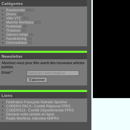
Catégories
Randonnée
(307)
Divers
(35)
Vélo VTC
(32)
Marche Nordique
(22)
Pickleball
(8)
Thalasso
(7)
Séjours neige
(4)
Aquatraining
(3)
Gymnastique
(2)
Newsletter
Abonnez-vous pour être averti des nouveaux articles
publiés.
Email
Liens
Fédération Française Retraite Sportive
CORERS PACA - Comité Régional FFRS
CODERS13 - Comité Départemental FFRS
Déclarer votre sinistre en ligne
Radio Maritima, interview AMFRA