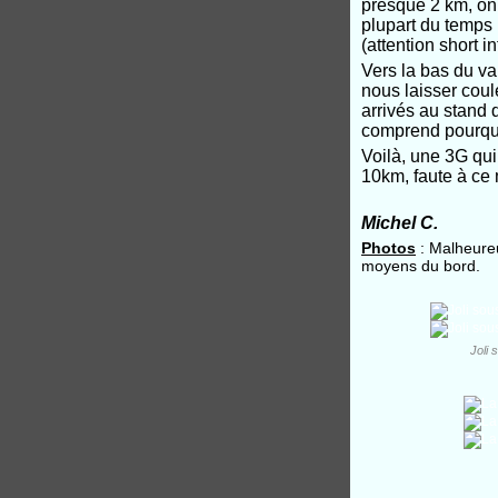
presque 2 km, on 
plupart du temps 
(attention short i
Vers la bas du va
nous laisser coul
arrivés au stand d
comprend pourquo
Voilà, une 3G qu
10km, faute à ce 
Michel C.
Photos
: Malheureu
moyens du bord.
Joli 