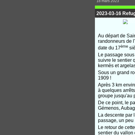
18 mars 2023
2023-03-16 Refuge
Au départ de Sai
randonneurs de l
ème
date du 17
siè
Le passage sous 
suivre le sentier
kermès et argelas
Sous un grand roc
1909 !
Après 3 km enviro
à quelques arrêts 
groupe jusqu'au 
De ce point, le p
Gémenos, Aubagn
La descente par l
passage, un peu p
Le retour de cett
sentier du vallon