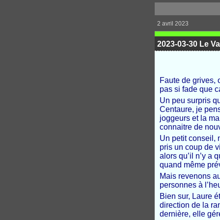
2 avril 2023
2023-03-30 Le Va
Faute de grives,
pas si fade que c
Un peu surpris q
Centaure, je pens
joggeurs et la ma
connaitre de nou
Un petit conseil,
pris un coup de 
alors qu’il n’y a
quand même prév
Mais revenons au 
personnes à l’heu
Bien sur, Laure é
direction de la 
dernière, elle gé