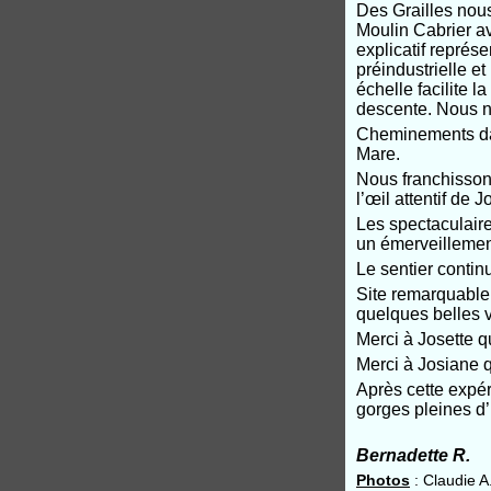
Des Grailles nous
Moulin Cabrier av
explicatif représ
préindustrielle et
échelle facilite 
descente. Nous n’
Cheminements dan
Mare.
Nous franchissons
l’œil attentif de 
Les spectaculair
un émerveillemen
Le sentier contin
Site remarquable
quelques belles 
Merci à Josette q
Merci à Josiane qu
Après cette expé
gorges pleines d’
Bernadette R.
Photos
: Claudie A