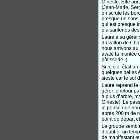
Gineste. Elle aur
(Jean-Marie, Ser
on scrute les bo
presque un sans f
qui est presque i
plaisanteries des
Laure a su gérer 
du vallon de Chal
nous arrivons au p
avalé la montée d
pâtisserie..).
Si le ciel était u
quelques belles 
sieste car le sol
Laure reprend le
gérer le retour pa
a plus d’arbre, m
Gineste). Le pass
je pense que nou
après 200 m de m
point de départ et
Le groupe semble 
d’oublier un temp
de manifestant et