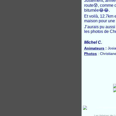
Justement, arrivés
route
😰
, comme q
bitumée
😂😂
.
Et voilà, 12.7km 
maison pour une 
J’aurais pu aussi
les photos de Chr
Michel C.
Animateurs
:
Josia
Photos
: Christiane
Les falaises de Lu