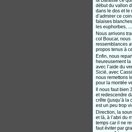
la Barasse ce qu
début du vallon d
dans le dos et le
d’admirer ce coi
falaises blanches,
les euphorbes, ……
Nous arrivons tra
col Boucar, nous 
ressemblances ave
propos tenus à ce
Enfin, nous repar
heureusement la f
avec l’aide du v
Sicié, avec Cassis
nous remettons le
pour la montée ve
Il nous faut bien
et redescendre da
crête (jusqu’à la
est un peu trop v
Direction, la sou
et là, à l’abri d
temps car il ne r
faut éviter par g