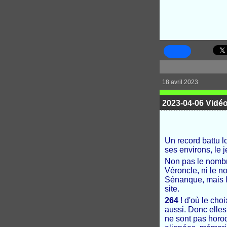
18 avril 2023
2023-04-06 Vidé
Un record battu l
ses environs, le j
Non pas le nombr
Véroncle, ni le n
Sénanque, mais l
site.
264
! d'où le choi
aussi. Donc elles
ne sont pas horod