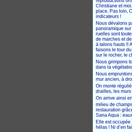
reproductions orn
Christiane et moi.
place. Pas loin,
indicateurs !
Nous dévalons pa
panoramique sur 
ruelles sont toute
de marches et de 
à talons hauts !! 
faisons le tour du
sur le rocher, le 
Nous grimpons to
dans la végétation.
Nous empruntons 
mur ancien, à dro
On monte réguliè
drailles, les mur
On arrive ainsi 
milieu de champs
restauration grâ
Sana Aqua : eau
Elle est occupée 
hélas ! Ni d’en fa