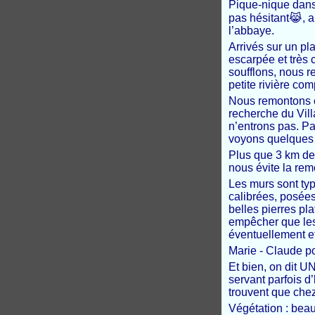
Pique-nique dans 
pas hésitant😹, a
l’abbaye.
Arrivés sur un p
escarpée et très 
soufflons, nous 
petite rivière c
Nous remontons cet
recherche du Vil
n’entrons pas. Pa
voyons quelques 
Plus que 3 km de 
nous évite la rem
Les murs sont typ
calibrées, posées
belles pierres pl
empêcher que les
éventuellement et
Marie - Claude po
Et bien, on dit 
servant parfois d
trouvent que che
Végétation : beau