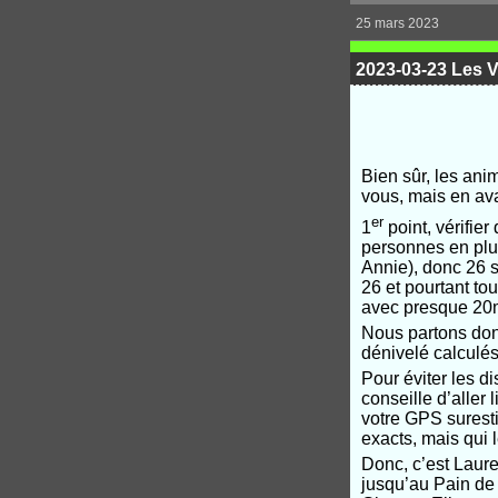
25 mars 2023
2023-03-23 Les V
Bien sûr, les ani
vous, mais en av
er
1
point, vérifier
personnes en plus
Annie), donc 26 s
26 et pourtant tou
avec presque 20mn
Nous partons don
dénivelé calculés 
Pour éviter les di
conseille d’aller l
votre GPS suresti
exacts, mais qui
Donc, c’est Laur
jusqu’au Pain de 