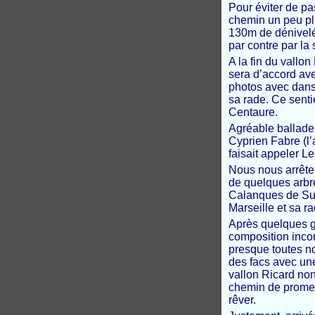
Pour éviter de pa
chemin un peu pl
130m de dénivelé s
par contre par la
A la fin du vallo
sera d’accord avec
photos avec dans 
sa rade. Ce sent
Centaure.
Agréable ballade
Cyprien Fabre (l’
faisait appeler Le 
Nous nous arrêter
de quelques arbre
Calanques de Sugi
Marseille et sa r
Après quelques go
composition inco
presque toutes no
des facs avec une
vallon Ricard no
chemin de promena
rêver.