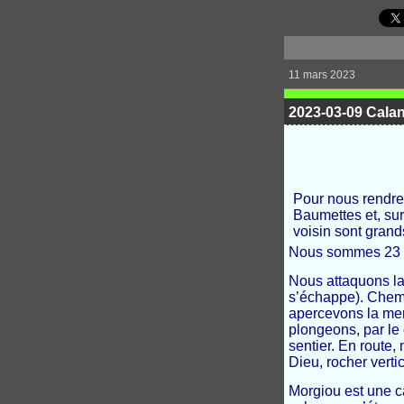
11 mars 2023
2023-03-09 Cala
Pour nous rendre
Baumettes et, surp
voisin sont grand
Nous sommes 23 de
Nous attaquons l
s’échappe). Chemi
apercevons la mer
plongeons, par le 
sentier. En route,
Dieu, rocher vert
Morgiou est une c