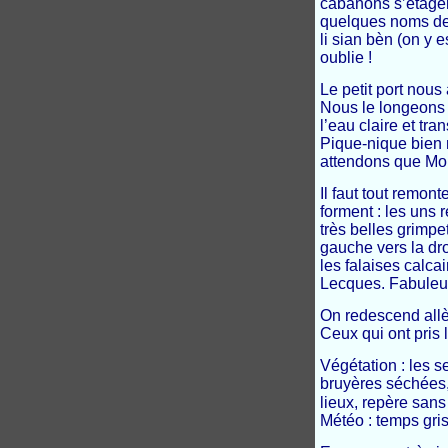
cabanons s’étagen
quelques noms de l
li sian bèn (on y 
oublie !
Le petit port nous
Nous le longeons 
l’eau claire et tr
Pique-nique bien m
attendons que Mon
Il faut tout remont
forment : les uns 
très belles grimpe
gauche vers la dro
les falaises calcai
Lecques. Fabuleu
On redescend allèg
Ceux qui ont pris 
Végétation : les s
bruyères séchées
lieux, repère sans
Météo : temps gris