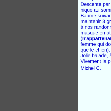
Descente par 
nique au somm
Baume suivant
maintenir 3 g
à nos randonn
masque en at
(
n'appartena
femme qui doi
que le chien).
Jolie balade,
Vivement la p
Michel C.