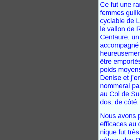
Ce fut une r
femmes guille
cyclable de L
le vallon de 
Centaure, un 
accompagné to
heureusement 
être emporté
poids moyens 
Denise et j’e
nommerai pas
au Col de Su
dos, de côté
Nous avons p
efficaces au
nique fut trè