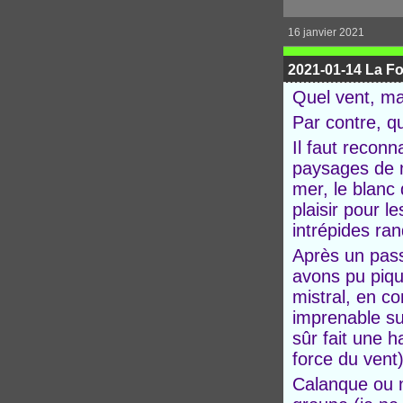
16 janvier 2021
2021-01-14 La Fo
Quel vent, mai
Par contre, qu
Il faut reconn
paysages de no
mer, le blanc
plaisir pour l
intrépides ra
Après un pass
avons pu piqu
mistral, en c
imprenable su
sûr fait une h
force du vent
Calanque ou n