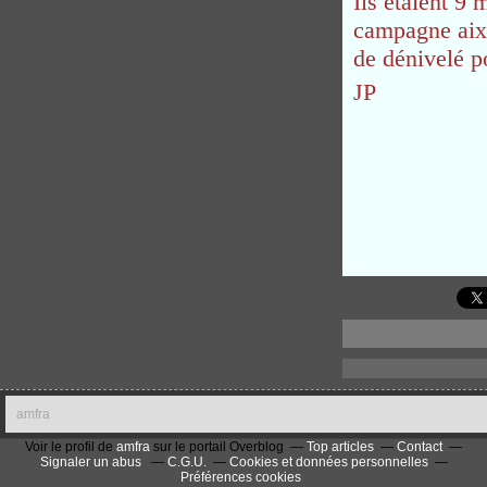
Ils étaient 9
campagne aixo
de dénivelé p
JP
amfra
Voir le profil de
amfra
sur le portail Overblog
Top articles
Contact
Signaler un abus
C.G.U.
Cookies et données personnelles
Préférences cookies