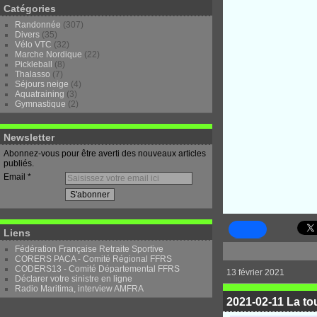
Catégories
Randonnée
(307)
Divers
(35)
Vélo VTC
(32)
Marche Nordique
(22)
Pickleball
(8)
Thalasso
(7)
Séjours neige
(4)
Aquatraining
(3)
Gymnastique
(2)
Newsletter
Abonnez-vous pour être averti des nouveaux articles
publiés.
Email
Liens
Fédération Française Retraite Sportive
CORERS PACA - Comité Régional FFRS
CODERS13 - Comité Départemental FFRS
13 février 2021
Déclarer votre sinistre en ligne
Radio Maritima, interview AMFRA
2021-02-11 La to