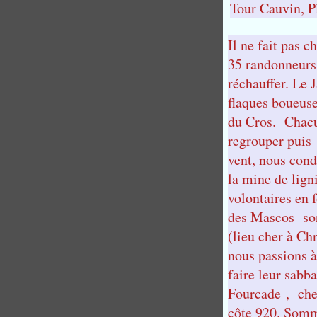
Tour Cauvin, P
Il ne fait pas 
35 randonneurs 
réchauffer. Le 
flaques boueuse
du Cros. Chacu
regrouper puis u
vent, nous cond
la mine de lign
volontaires en 
des Mascos sor
(lieu cher à Ch
nous passions à 
faire leur sabb
Fourcade , chem
côte 920. Somm