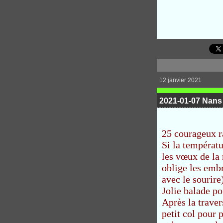
12 janvier 2021
2021-01-07 Nans 
25 courageux r
Si la températu
les vœux de la
oblige les emb
avec le sourire
Jolie balade po
Après la traver
petit col pour 