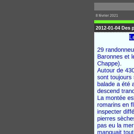
8 février 2021
2012-01-04 Des 
L
29 randonneur
Baronnes et l
Chappe).
Autour de 430
sont toujours 
balade a été 
descend tranq
La montée est
romarins en fl
inspecter diff
pierres sèches
pas eu la mer 
manquait toute