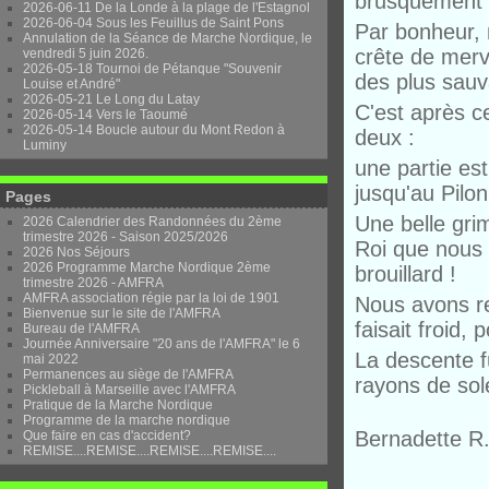
brusquement : 
2026-06-11 De la Londe à la plage de l'Estagnol
2026-06-04 Sous les Feuillus de Saint Pons
Par bonheur,
Annulation de la Séance de Marche Nordique, le
crête de merv
vendredi 5 juin 2026.
2026-05-18 Tournoi de Pétanque "Souvenir
des plus sau
Louise et André"
2026-05-21 Le Long du Latay
C'est après c
2026-05-14 Vers le Taoumé
2026-05-14 Boucle autour du Mont Redon à
deux :
Luminy
une partie est
jusqu'au Pilon
Pages
Une belle gri
2026 Calendrier des Randonnées du 2ème
trimestre 2026 - Saison 2025/2026
Roi que nous
2026 Nos Séjours
2026 Programme Marche Nordique 2ème
brouillard !
trimestre 2026 - AMFRA
AMFRA association régie par la loi de 1901
Nous avons rej
Bienvenue sur le site de l'AMFRA
faisait froid,
Bureau de l'AMFRA
Journée Anniversaire "20 ans de l'AMFRA" le 6
La descente fû
mai 2022
Permanences au siège de l'AMFRA
rayons de sol
Pickleball à Marseille avec l'AMFRA
Pratique de la Marche Nordique
Programme de la marche nordique
Bernadette R
Que faire en cas d'accident?
REMISE....REMISE....REMISE....REMISE....