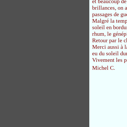
et beaucoup de 
brillances, on
passages de gué
Malgré la temp
soleil en bordu
rhum, le génépi
Retour par le c
Merci aussi à 
eu du soleil du
Vivement les pr
Michel C.