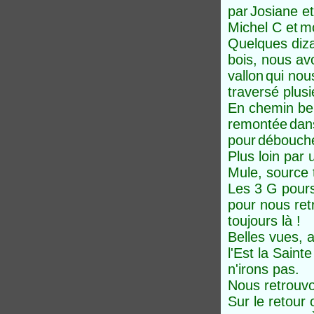
par
Josiane e
Michel C et
m
Quelques diza
bois
, nous av
vallon
qui nou
traversé p
lusi
En chemin bel
remontée
dans
pour
débouche
Plus loin par
M
ule, source 
Les 3 G poursu
pour nous retr
toujours là !
Belles vues, a
l'Est la Sain
n'irons pas.
Nous retrouvo
Sur le retour 