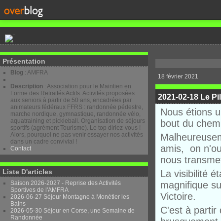
Présentation
Blog
: AMFRA
18 février 2021
Description
: Association pour le Maintien en
Forme des Retraités Actifs. Activités proposées
2021-02-18 Le Pi
aux seniors à partir de 50 ans, encadrées par
animateurs fédéraux FFRS : randonnée pédestre,
Nous étions u
marche nordique, gymnastique, randonnée vélo,
aquatraining et pickleball. Organisation de séjours
bout du chem
sportifs (agrément Tourisme). Le top diriez-vous !
Alors, pourquoi ne pas venir essayer nos activités
Malheureusem
dans un cadre convivial !
amis, on n'ou
Contact
nous transme
Liste D'articles
La visibilité 
Saison 2026-2027 - Reprise des Activités
magnifique sur
Sportives de l'AMFRA
Victoire.
2026-06-27 Séjour Montagne à Monétier les
Bains
C'est à parti
2026-05-30 Séjour en Corse, une Semaine de
Randonnée