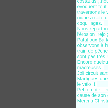
costauds!),nou
évoquent tout 
traversons le 
nique à côté d
coquillages.
Nous repartons
l’érosion ,rej
Patafloux Barl
observons,à l’
train de pêche
sont pas très
Encore quelqu
macreuses.
Joli circuit s
Martigues que
le vélo !!!
Petite note : 
cause de son
Merci à Chris