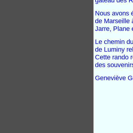
gâteau des R
Nous avons é
de Marseille 
Jarre, Plane e
Le chemin du 
de Luminy rel
Cette rando 
des souvenirs
Geneviève G