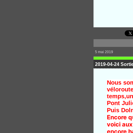
5 mai 2019
2019-04-24 Sorti
Nous som
véloroute
temps,un
Pont Jul
Puis Do
Encore q
voici au
encore h