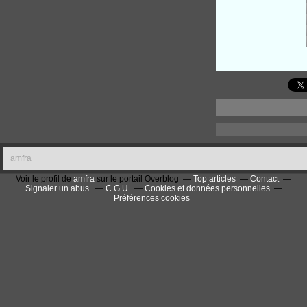
amfra
Voir le profil de
amfra
sur le portail Overblog
Top articles
Contact
Signaler un abus
C.G.U.
Cookies et données personnelles
Préférences cookies