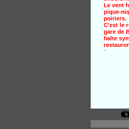
Le vent f
pique-ni
poiriers.
C’est le 
gare de 
halte sy
restauron
--