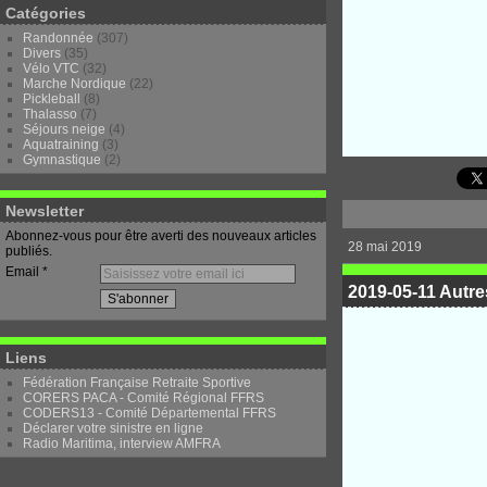
Catégories
Randonnée
(307)
Divers
(35)
Vélo VTC
(32)
Marche Nordique
(22)
Pickleball
(8)
Thalasso
(7)
Séjours neige
(4)
Aquatraining
(3)
Gymnastique
(2)
Newsletter
Abonnez-vous pour être averti des nouveaux articles
28 mai 2019
publiés.
Email
2019-05-11 Autre
Liens
Fédération Française Retraite Sportive
CORERS PACA - Comité Régional FFRS
CODERS13 - Comité Départemental FFRS
Déclarer votre sinistre en ligne
Radio Maritima, interview AMFRA