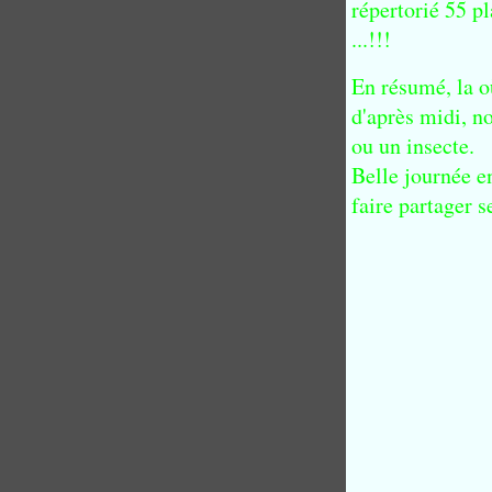
répertorié 55 p
...!!!
En résumé, la o
d'après midi, no
ou un insecte.
Belle journée en
faire partager 