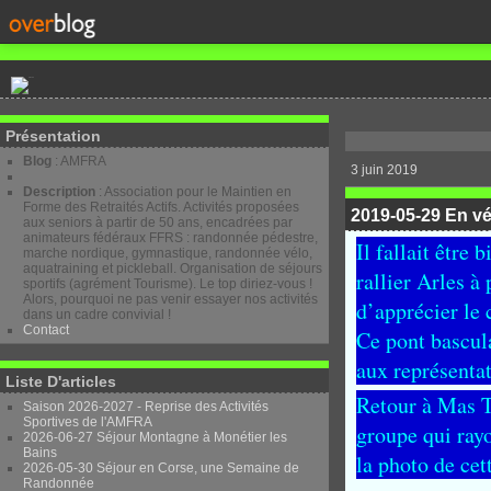
Présentation
Blog
: AMFRA
3 juin 2019
Description
: Association pour le Maintien en
Forme des Retraités Actifs. Activités proposées
2019-05-29 En vé
aux seniors à partir de 50 ans, encadrées par
animateurs fédéraux FFRS : randonnée pédestre,
Il fallait être 
marche nordique, gymnastique, randonnée vélo,
aquatraining et pickleball. Organisation de séjours
rallier Arles à
sportifs (agrément Tourisme). Le top diriez-vous !
Alors, pourquoi ne pas venir essayer nos activités
d’apprécier le
dans un cadre convivial !
Contact
Ce pont bascul
aux représenta
Liste D'articles
Retour à Mas Th
Saison 2026-2027 - Reprise des Activités
Sportives de l'AMFRA
groupe qui ray
2026-06-27 Séjour Montagne à Monétier les
Bains
la photo de ce
2026-05-30 Séjour en Corse, une Semaine de
Randonnée