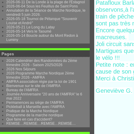
Patafloux Barl
2026-06-11 De la Londe à la plage de l'Estagnol
2026-06-04 Sous les Feuillus de Saint Pons
observons,à l’
Annulation de la Séance de Marche Nordique, le
vendredi 5 juin 2026.
train de pêche
2026-05-18 Tournoi de Pétanque "Souvenir
sont pas très
Louise et André"
2026-05-21 Le Long du Latay
Encore quelqu
2026-05-14 Vers le Taoumé
2026-05-14 Boucle autour du Mont Redon à
macreuses.
Luminy
Joli circuit s
Martigues que
Pages
le vélo !!!
2026 Calendrier des Randonnées du 2ème
Petite note : 
trimestre 2026 - Saison 2025/2026
2026 Nos Séjours
cause de son
2026 Programme Marche Nordique 2ème
Merci à Chris
trimestre 2026 - AMFRA
AMFRA association régie par la loi de 1901
Bienvenue sur le site de l'AMFRA
Geneviève G.
Bureau de l'AMFRA
Journée Anniversaire "20 ans de l'AMFRA" le 6
mai 2022
Permanences au siège de l'AMFRA
Pickleball à Marseille avec l'AMFRA
Pratique de la Marche Nordique
Programme de la marche nordique
Que faire en cas d'accident?
REMISE....REMISE....REMISE....REMISE....