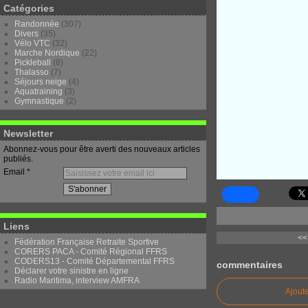
Catégories
Randonnée
(307)
Divers
(35)
Vélo VTC
(32)
Marche Nordique
(22)
Pickleball
(8)
Thalasso
(7)
Séjours neige
(4)
Aquatraining
(3)
Gymnastique
(2)
Newsletter
Abonnez-vous pour être averti des nouveaux articles
publiés.
Email
Liens
<<
Fédération Française Retraite Sportive
CORERS PACA - Comité Régional FFRS
CODERS13 - Comité Départemental FFRS
commentaires
Déclarer votre sinistre en ligne
Radio Maritima, interview AMFRA
Ajout