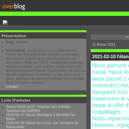
Présentation
<<
Blog
: AMFRA
11 février 2021
Description
: Association pour le Maintien en
Forme des Retraités Actifs. Activités proposées
2021-02-10 l'éta
aux seniors à partir de 50 ans, encadrées par
animateurs fédéraux FFRS : randonnée pédestre,
Nous partons en
marche nordique, gymnastique, randonnée vélo,
aquatraining et pickleball. Organisation de séjours
canal. Nous lo
sportifs (agrément Tourisme). Le top diriez-vous !
avoir passé 2 
Alors, pourquoi ne pas venir essayer nos activités
dans un cadre convivial !
costauds!),nou
Contact
évoquent tout 
traversons le 
Liste D'articles
nique à côté d
Saison 2026-2027 - Reprise des Activités
coquillages.
Sportives de l'AMFRA
2026-06-27 Séjour Montagne à Monétier les
Nous repartons
Bains
2026-05-30 Séjour en Corse, une Semaine de
l’érosion ,rej
Randonnée