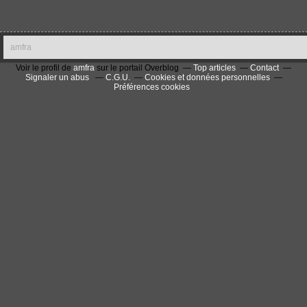
amfra
Voir le profil de
amfra
sur le portail Overblog
Top articles
Contact
Signaler un abus
C.G.U.
Cookies et données personnelles
Préférences cookies