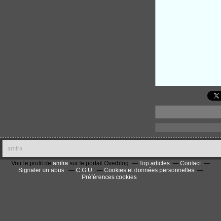
amfra
Voir le profil de
amfra
sur le portail Overblog
Top articles
Contact
Signaler un abus
C.G.U.
Cookies et données personnelles
Préférences cookies