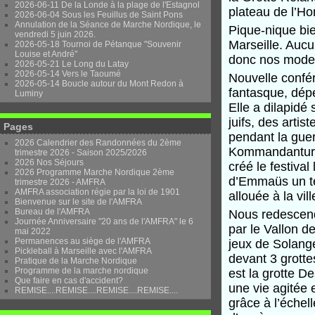
2026-06-11 De la Londe à la plage de l'Estagnol
plateau de l’
2026-06-04 Sous les Feuillus de Saint Pons
Annulation de la Séance de Marche Nordique, le
Pique-nique bie
vendredi 5 juin 2026.
Marseille. Aucu
2026-05-18 Tournoi de Pétanque "Souvenir
Louise et André"
donc nos mode
2026-05-21 Le Long du Latay
2026-05-14 Vers le Taoumé
Nouvelle confé
2026-05-14 Boucle autour du Mont Redon à
fantasque, dépe
Luminy
Elle a dilapidé
juifs, des arti
Pages
pendant la guer
2026 Calendrier des Randonnées du 2ème
Kommandantur al
trimestre 2026 - Saison 2025/2026
2026 Nos Séjours
créé le festiva
2026 Programme Marche Nordique 2ème
d’Emmaüs un ter
trimestre 2026 - AMFRA
AMFRA association régie par la loi de 1901
allouée à la vil
Bienvenue sur le site de l'AMFRA
Bureau de l'AMFRA
Nous redescend
Journée Anniversaire "20 ans de l'AMFRA" le 6
par le Vallon d
mai 2022
Permanences au siège de l'AMFRA
jeux de Solang
Pickleball à Marseille avec l'AMFRA
devant 3 grotte
Pratique de la Marche Nordique
Programme de la marche nordique
est la grotte 
Que faire en cas d'accident?
une vie agitée 
REMISE....REMISE....REMISE....REMISE....
grâce à l’échel