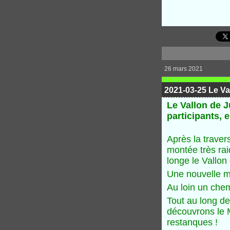
26 mars 2021
2021-03-25 Le Va
Le Vallon de 
participants, 
Après la traver
montée très rai
longe le Vallon 
Une nouvelle mo
Au loin un che
Tout au long de
découvrons le 
restanques !