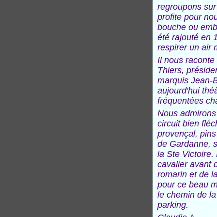
regroupons sur 
profite pour no
bouche ou embo
été rajouté en 
respirer un air 
Il nous raconte
Thiers, préside
marquis Jean-Ba
aujourd'hui thé
fréquentées ch
Nous admirons l
circuit bien flé
provençal, pins
de Gardanne, se
la Ste Victoire
cavalier avant 
romarin et de l
pour ce beau mo
le chemin de
la
parking.