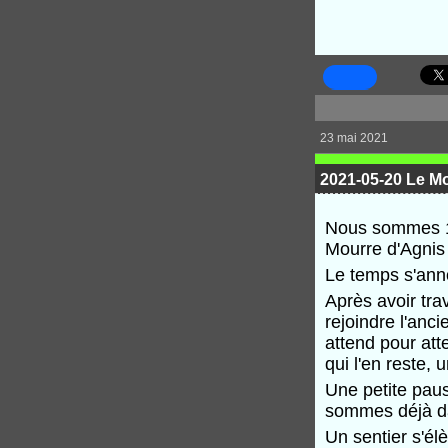
23 mai 2021
2021-05-20 Le Mo
Nous sommes 16
Mourre d'Agnis 
Le temps s'ann
Après avoir tra
rejoindre l'anc
attend pour att
qui l'en reste, 
Une petite paus
sommes déjà da
Un sentier s'él