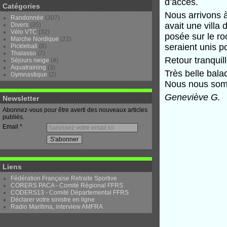
d’accès.
Catégories
Nous arrivons à
Randonnée
(307)
avait une villa
Divers
(35)
Vélo VTC
(32)
posée sur le ro
Marche Nordique
(22)
seraient unis p
Pickleball
(8)
Thalasso
(7)
Retour tranquil
Séjours neige
(4)
Aquatraining
(3)
Très belle bala
Gymnastique
(2)
Nous nous somm
Geneviève G.
Newsletter
Abonnez-vous pour être averti des nouveaux articles
publiés.
Email
Liens
Fédération Française Retraite Sportive
CORERS PACA - Comité Régional FFRS
CODERS13 - Comité Départemental FFRS
Déclarer votre sinistre en ligne
Radio Maritima, interview AMFRA