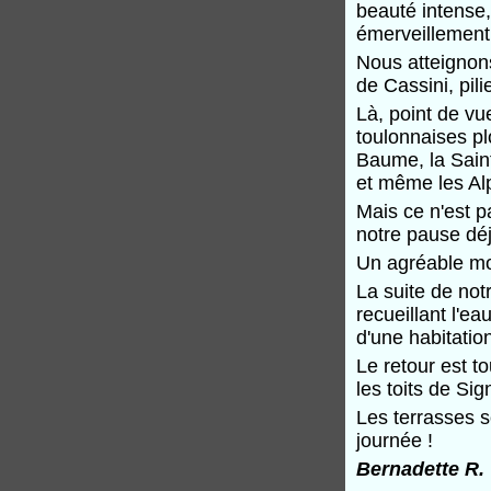
beauté intense,
émerveillement
Nous atteignon
de Cassini, pil
Là, point de vu
toulonnaises pl
Baume, la Saint
et même les Alp
Mais ce n'est 
notre pause dé
Un agréable mom
La suite de not
recueillant l'e
d'une habitati
Le retour est to
les toits de Sig
Les terrasses s
journée !
Bernadette R.