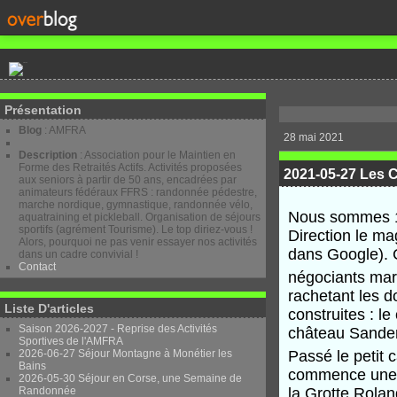
Présentation
Blog
: AMFRA
28 mai 2021
Description
: Association pour le Maintien en
Forme des Retraités Actifs. Activités proposées
2021-05-27 Les C
aux seniors à partir de 50 ans, encadrées par
animateurs fédéraux FFRS : randonnée pédestre,
marche nordique, gymnastique, randonnée vélo,
Nous sommes 13
aquatraining et pickleball. Organisation de séjours
sportifs (agrément Tourisme). Le top diriez-vous !
Direction le ma
Alors, pourquoi ne pas venir essayer nos activités
dans Google). C
dans un cadre convivial !
Contact
négociants mars
rachetant les d
Liste D'articles
construites : le
Saison 2026-2027 - Reprise des Activités
château Sanderv
Sportives de l'AMFRA
2026-06-27 Séjour Montagne à Monétier les
Passé le petit 
Bains
commence une l
2026-05-30 Séjour en Corse, une Semaine de
Randonnée
la Grotte Rolan