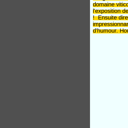
domaine vitico
l'exposition d
! Ensuite dir
impressionnan
d'humour. Hou