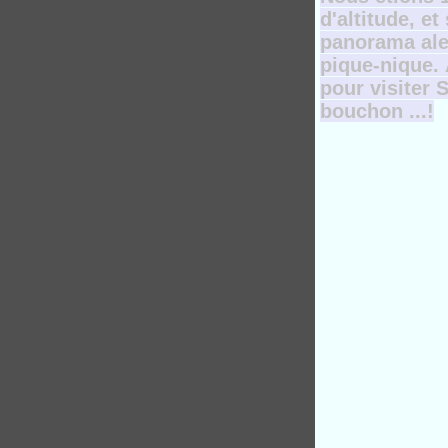
d'altitude, e
panorama alen
pique-nique. 
pour visiter 
bouchon ...!