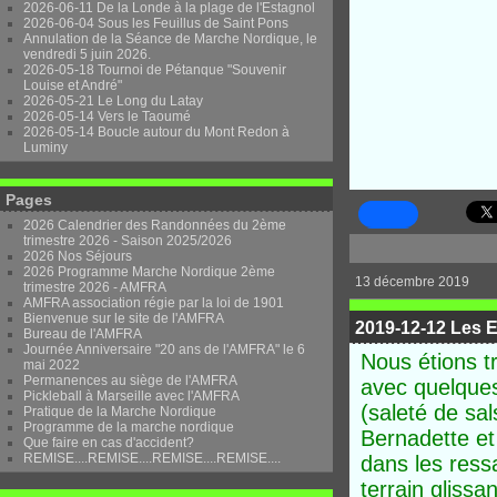
2026-06-11 De la Londe à la plage de l'Estagnol
2026-06-04 Sous les Feuillus de Saint Pons
Annulation de la Séance de Marche Nordique, le
vendredi 5 juin 2026.
2026-05-18 Tournoi de Pétanque "Souvenir
Louise et André"
2026-05-21 Le Long du Latay
2026-05-14 Vers le Taoumé
2026-05-14 Boucle autour du Mont Redon à
Luminy
Pages
2026 Calendrier des Randonnées du 2ème
trimestre 2026 - Saison 2025/2026
2026 Nos Séjours
2026 Programme Marche Nordique 2ème
13 décembre 2019
trimestre 2026 - AMFRA
AMFRA association régie par la loi de 1901
Bienvenue sur le site de l'AMFRA
2019-12-12 Les 
Bureau de l'AMFRA
Journée Anniversaire "20 ans de l'AMFRA" le 6
Nous étions t
mai 2022
Permanences au siège de l'AMFRA
avec quelques
Pickleball à Marseille avec l'AMFRA
(saleté de sal
Pratique de la Marche Nordique
Programme de la marche nordique
Bernadette et 
Que faire en cas d'accident?
REMISE....REMISE....REMISE....REMISE....
dans les ress
terrain glissa