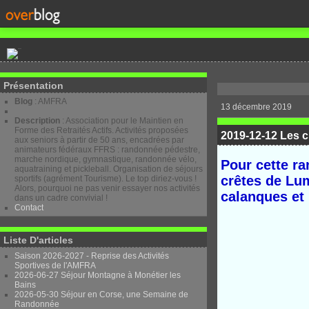
Présentation
Blog
: AMFRA
13 décembre 2019
Description
: Association pour le Maintien en
Forme des Retraités Actifs. Activités proposées
2019-12-12 Les 
aux seniors à partir de 50 ans, encadrées par
animateurs fédéraux FFRS : randonnée pédestre,
marche nordique, gymnastique, randonnée vélo,
Pour cette ra
aquatraining et pickleball. Organisation de séjours
crêtes de Lum
sportifs (agrément Tourisme). Le top diriez-vous !
Alors, pourquoi ne pas venir essayer nos activités
calanques et 
dans un cadre convivial !
Contact
Liste D'articles
Saison 2026-2027 - Reprise des Activités
Sportives de l'AMFRA
2026-06-27 Séjour Montagne à Monétier les
Bains
2026-05-30 Séjour en Corse, une Semaine de
Randonnée