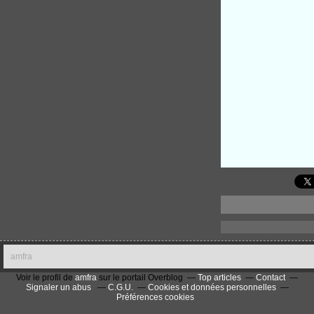
amfra
Voir le profil de
amfra
sur le portail Overblog
Top articles
Contact
Signaler un abus
C.G.U.
Cookies et données personnelles
Préférences cookies