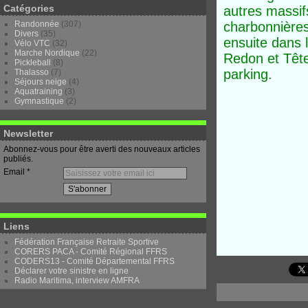
Catégories
autres massif
Randonnée
(307)
charbonnières
Divers
(35)
ensuite dans 
Vélo VTC
(32)
Marche Nordique
(22)
Redon et Tête
Pickleball
(8)
parking.
Thalasso
(7)
Séjours neige
(4)
Aquatraining
(3)
Gymnastique
(2)
Newsletter
Abonnez-vous pour être averti des nouveaux articles
publiés.
Email
Liens
Fédération Française Retraite Sportive
CORERS PACA - Comité Régional FFRS
CODERS13 - Comité Départemental FFRS
Déclarer votre sinistre en ligne
Radio Maritima, interview AMFRA