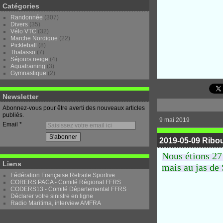
Catégories
Randonnée
(307)
Divers
(35)
Vélo VTC
(32)
Marche Nordique
(22)
Pickleball
(8)
Thalasso
(7)
Séjours neige
(4)
Aquatraining
(3)
Gymnastique
(2)
Newsletter
Abonnez-vous pour être averti des nouveaux articles
publiés.
9 mai 2019
Email
2019-05-09 Ribo
Nous étions 27
Liens
mais au jas de
Fédération Française Retraite Sportive
CORERS PACA - Comité Régional FFRS
CODERS13 - Comité Départemental FFRS
Déclarer votre sinistre en ligne
Radio Maritima, interview AMFRA