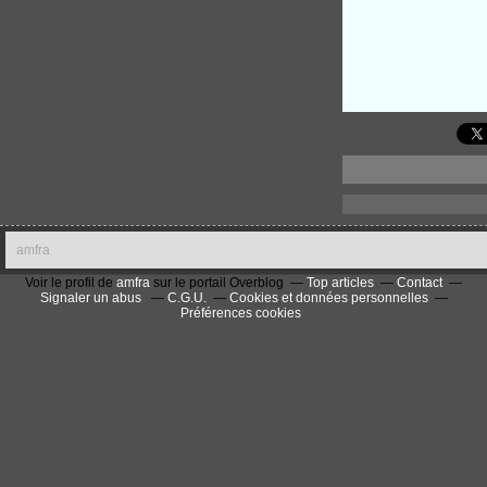
amfra
Voir le profil de
amfra
sur le portail Overblog
Top articles
Contact
Signaler un abus
C.G.U.
Cookies et données personnelles
Préférences cookies