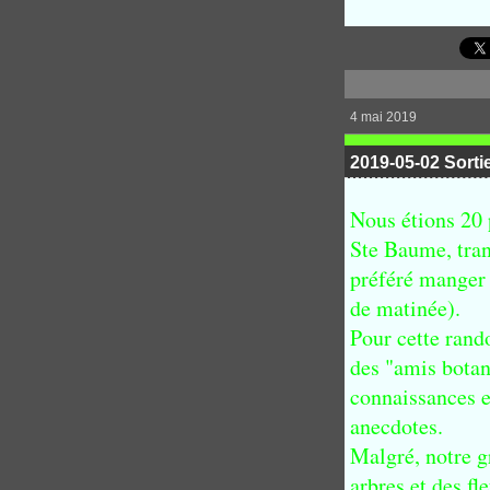
4 mai 2019
2019-05-02 Sorti
Nous étions 20 
Ste Baume, tran
préféré manger a
de matinée).
Pour cette rand
des "amis botani
connaissances e
anecdotes.
Malgré, notre gr
arbres et des f