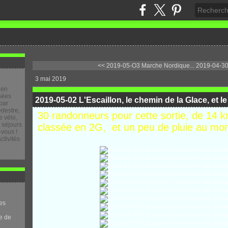
<< 2019-05-O3 Marche Nordique...
2019-04-30
3 mai 2019
 en
osées
2019-05-02 L'Escaillon, le chemin de la Glace, et l
par
destre,
30 randonneurs pour cette sortie, de 14 
 vélo,
e séjours
classée en 2G, et un peu de pluie au mom
-vous !
ctivités
es
e de