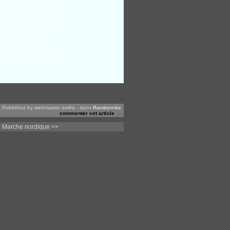
Published by webmaster amfra
-
dans
Randonnée
commenter cet article
…
 Marche nordique >>