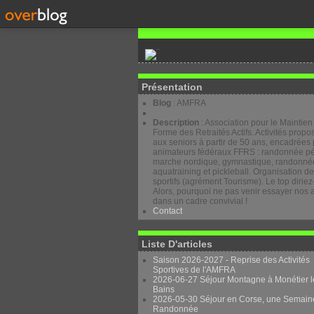
Présentation
Blog
: AMFRA
Description
: Association pour le Maintien
Forme des Retraités Actifs. Activités prop
aux seniors à partir de 50 ans, encadrées 
animateurs fédéraux FFRS : randonnée pé
marche nordique, gymnastique, randonnée
aquatraining et pickleball. Organisation d
sportifs (agrément Tourisme). Le top diriez
Alors, pourquoi ne pas venir essayer nos a
dans un cadre convivial !
Contact
Liste D'articles
Saison 2026-2027 - Reprise des Activités
Sportives de l'AMFRA
2026-06-27 Séjour Montagne à Monétier l
Bains
2026-05-30 Séjour en Corse, une Semain
Randonnée