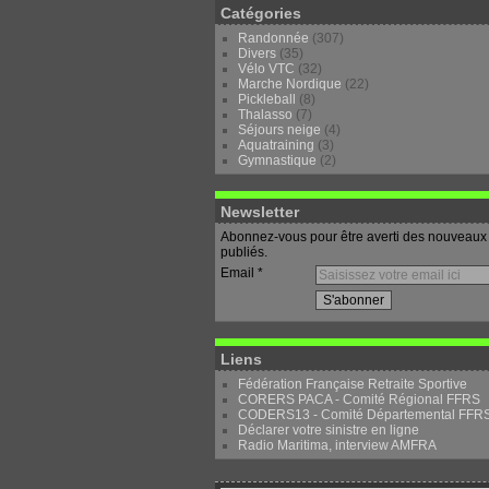
Catégories
Randonnée
(307)
Divers
(35)
Vélo VTC
(32)
Marche Nordique
(22)
Pickleball
(8)
Thalasso
(7)
Séjours neige
(4)
Aquatraining
(3)
Gymnastique
(2)
Newsletter
Abonnez-vous pour être averti des nouveaux 
publiés.
Email
Liens
Fédération Française Retraite Sportive
CORERS PACA - Comité Régional FFRS
CODERS13 - Comité Départemental FFR
Déclarer votre sinistre en ligne
Radio Maritima, interview AMFRA