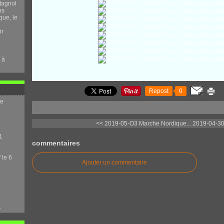
tagnol
ns
que, le
ir
 à
Repost
0
me
<< 2019-05-O3 Marche Nordique...
2019-04-30
1
commentaires
 le 6
Ajouter un commentaire
.