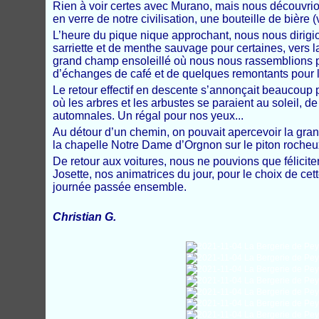
Rien à voir certes avec Murano, mais nous découvri
en verre de notre civilisation, une bouteille de bière
L’heure du pique nique approchant, nous nous dirigio
sarriette et de menthe sauvage pour certaines, vers l
grand champ ensoleillé où nous nous rassemblions p
d’échanges de café et de quelques remontants pour l
Le retour effectif en descente s’annonçait beaucoup 
où les arbres et les arbustes se paraient au soleil, de
automnales. Un régal pour nos yeux...
Au détour d’un chemin, on pouvait apercevoir la gran
la chapelle Notre Dame d’Orgnon sur le piton rocheux
De retour aux voitures, nous ne pouvions que félicite
Josette, nos animatrices du jour, pour le choix de ce
journée passée ensemble.
Christian G.