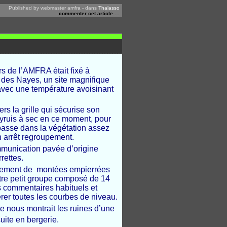
Published by webmaster amfra
-
dans
Thalasso
commenter cet article
…
urs de l’AMFRA
était
fixé
à
 des
N
ayes, un site magnifique
avec une température avoisinant
 la grille qui sécurise s
on
yruis à sec en ce moment, pour
 basse dans la végétation assez
n arrêt regroupement.
munication pavée d’origine
rettes.
aînement de montées empierrées
notre petit groupe composé de 14
s
commentaires
habituels et
rer toutes les courbes de niveau.
e nous montrait les ruines d’une
uite en bergerie.