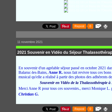
Repost
0
11 novembre 2021
2021 Souvenir en Vidéo du Séjour Thalassothérap
En souvenir d'un agréable séjour passé en octobre 2021 dans
Balaruc-les-Bains,
Anne R.
nous fait revivre tous ces bon
musical qu'elle a réalisé à partir des photos des adhérents
Souvenir en Vidéo de la Thalassothérapie à
Merci Anne R pour tous ces souvenirs., merci Monique L. po
Christian G.
Repost
0