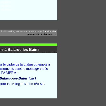
Published by webmaster amfra
-
dans
Randonnée
commenter cet article
…
ie à Balaruc-les-Bains
 le cadre de la thalassothérapie à
s moments dans le montage vidéo
 de l'AMFRA.
 Balaruc-les-Bains
(clic)
ur cette organisation réussie.