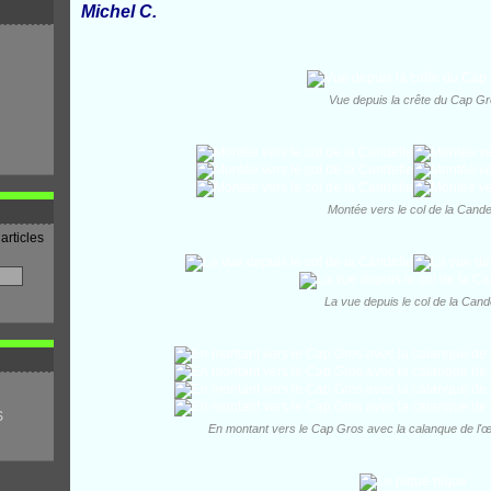
Michel C.
Vue depuis la crête du Cap G
Montée vers le col de la Cande
articles
La vue depuis le col de la Cand
S
En montant vers le Cap Gros avec la calanque de l'œ