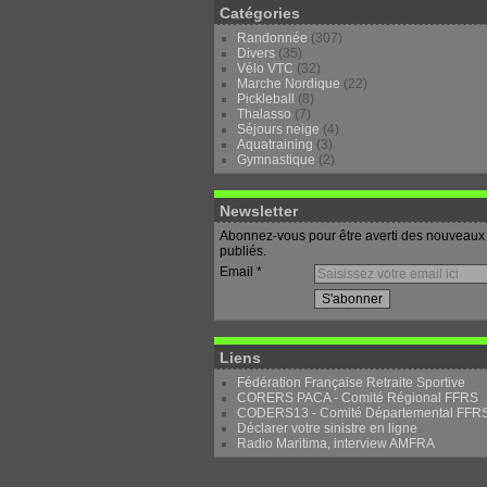
Catégories
Randonnée
(307)
Divers
(35)
Vélo VTC
(32)
Marche Nordique
(22)
Pickleball
(8)
Thalasso
(7)
Séjours neige
(4)
Aquatraining
(3)
Gymnastique
(2)
Newsletter
Abonnez-vous pour être averti des nouveaux 
publiés.
Email
Liens
Fédération Française Retraite Sportive
CORERS PACA - Comité Régional FFRS
CODERS13 - Comité Départemental FFR
Déclarer votre sinistre en ligne
Radio Maritima, interview AMFRA