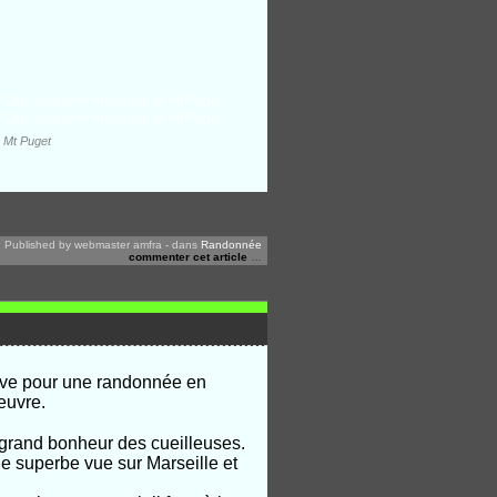
e Mt Puget
Published by webmaster amfra
-
dans
Randonnée
commenter cet article
…
Rove pour une randonnée en
euvre.
 grand bonheur des cueilleuses.
ne superbe vue sur Marseille et