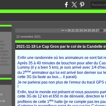
10
<<
<
20
21
22
23
24
25
26
27
28
2
22 novembre 2021
 en
osées
2021-11-18 Le Cap Gros par le col de la Candelle e
par
destre,
 vélo,
Enfin une randonnée où les animateurs se sont fait r
e séjours
-vous !
Après 35 à 40 minutes de bouchon pour aller du Cas
ctivités
Luminy (il y a bien
5 km
), je suis arrivé avec 1/4 d'he
ème
du 2
animateur qui lui est arrivé bon dernier sur 
cette 3G (la faute au bus.... il parait).
Je ne parlerai pas non plus de l'erreur du tracé GPS qu
!
Enfin, tout le monde est présent et nous pouvons part
es
cette 3G de 12 km et 650 m de dénivelé, direction le
ére
e de
profitons de cette 1
halte (je ne compte pas les pau
d'admirer le magnifique point de vue sur les Calanq