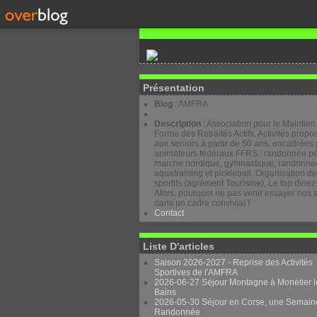
Présentation
Blog
: AMFRA
Description
: Association pour le Maintien
Forme des Retraités Actifs. Activités prop
aux seniors à partir de 50 ans, encadrées 
animateurs fédéraux FFRS : randonnée pé
marche nordique, gymnastique, randonnée
aquatraining et pickleball. Organisation d
sportifs (agrément Tourisme). Le top diriez
Alors, pourquoi ne pas venir essayer nos a
dans un cadre convivial !
Contact
Liste D'articles
Saison 2026-2027 - Reprise des Activités
Sportives de l'AMFRA
2026-06-27 Séjour Montagne à Monétier l
Bains
2026-05-30 Séjour en Corse, une Semain
Randonnée