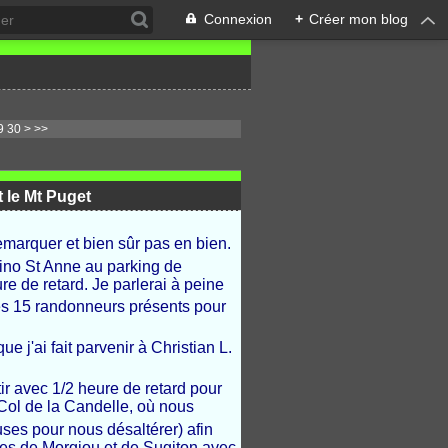
Connexion
+
Créer mon blog
40
9
30
>
>>
t le Mt Puget
emarquer et bien sûr pas en bien.
ino St Anne au parking de
ure de retard. Je parlerai à peine
les 15 randonneurs présents pour
e j'ai fait parvenir à Christian L.
ir avec 1/2 heure de retard pour
 Col de la Candelle, où nous
ses pour nous désaltérer) afin
ues de Morgiou et de Sugiton avec