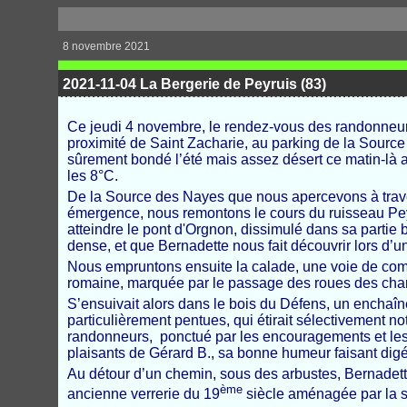
8 novembre 2021
2021-11-04 La Bergerie de Peyruis (83)
Ce jeudi 4 novembre, le rendez-vous des randonne
proximité de
Saint Zacharie, au parking de la
S
ource
sûrement bondé l’été mais assez désert ce matin-là 
les 8°C.
De la Source des Nayes que nous apercevons à travers
émergence
, nous remontons le cours du ruisseau Pe
atteindre le pont d'Orgnon, dissimulé dans sa partie
dense, et que Bernadette nous fait découvrir lors d’u
Nous empruntons ensuite la calade, une voie de com
romaine, marquée par le passage des roues des char
S’ensuivait alors dans le bois du Défens, un ench
particulièrement
pentu
es, qui étirait sélectivement 
randonneurs, ponctué par les encouragements et le
plaisants de Gérard B., sa bonne humeur faisant digé
Au détour d’un chemin, sous des arbustes, Bernadett
ème
ancienne verrerie du 19
siècle aménagée par la s