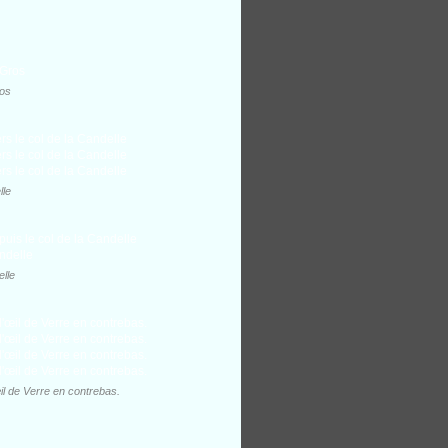
ros
lle
elle
il de Verre en contrebas.