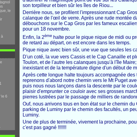
tagnol
son torpilleur et bien sûr les îles de Riou...
ns
que, le
Derrière nous, se profilent l'impressionnant Cap Gros
calanque de l'œil de verre. Après une rude montée d
ir
débouchons sur le Cap Gros par les fameux escaliers 
pour un 18 novembre.
ème
 à
Enfin, la 2
halte pour le pique nique de midi ou p
de retard au départ, on est encore dans les temps.
Pique nique avec bien sûr, une vue que seules les ca
D'un coté, la vue vers Cassis et le Cap Canaille et pl
Toulon, et de l'autre les calanques jusqu'à l'île Maire;
me
inexistant et de la température digne d'un début de 
Après cette longue halte toujours accompagnée des t
reprenons d'abord notre chemin vers le Mt Puget avec
1
puis nous nous lançons dans la descente par le coulo
plaisir d'emprunter ce couloir avec ses grosses march
pierres lustrées par le passage de milliers de randonn
 le 6
Ouf, nous arrivons tous en bon état sur le chemin du 
parking de Luminy par le chemin des facultés, un peu 
Luminy.
Une de plus de terminée, vivement la prochaine, pourv
.
c'est pas gagné !!!!!!!