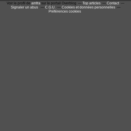
Voir le profil de
amfra
sur le portail Overblog
Top articles
Contact
Signaler un abus
C.G.U.
Cookies et données personnelles
Préférences cookies