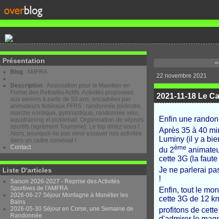
Présentation
<
Blog
: AMFRA
22 novembre 2021
Description
: Association pour le Maintien en
Forme des Retraités Actifs. Activités proposées
2021-11-18 Le Cap
aux seniors à partir de 50 ans, encadrées par
animateurs fédéraux FFRS : randonnée pédestre,
marche nordique, gymnastique, randonnée vélo,
Enfin une randonn
aquatraining et pickleball. Organisation de séjours
sportifs (agrément Tourisme). Le top diriez-vous !
Après 35 à 40 mi
Alors, pourquoi ne pas venir essayer nos activités
Luminy (il y a bi
dans un cadre convivial !
Contact
ème
du 2
animateur
cette 3G (la faute 
Je ne parlerai pas
Liste D'articles
!
Saison 2026-2027 - Reprise des Activités
Sportives de l'AMFRA
Enfin, tout le mo
2026-06-27 Séjour Montagne à Monétier les
cette 3G de 12 km
Bains
2026-05-30 Séjour en Corse, une Semaine de
profitons de cette
Randonnée
d'admirer le mag