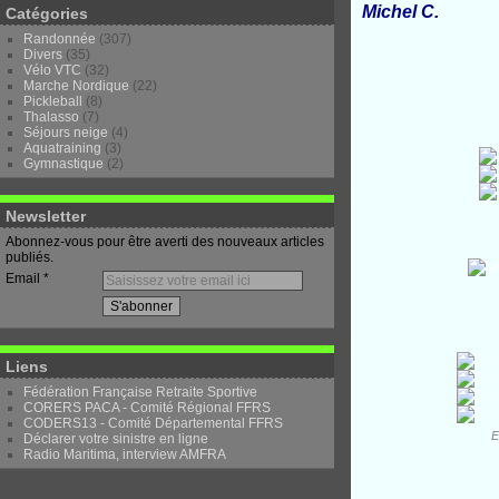
Michel C.
Catégories
Randonnée
(307)
Divers
(35)
Vélo VTC
(32)
Marche Nordique
(22)
Pickleball
(8)
Thalasso
(7)
Séjours neige
(4)
Aquatraining
(3)
Gymnastique
(2)
Newsletter
Abonnez-vous pour être averti des nouveaux articles
publiés.
Email
Liens
Fédération Française Retraite Sportive
CORERS PACA - Comité Régional FFRS
CODERS13 - Comité Départemental FFRS
E
Déclarer votre sinistre en ligne
Radio Maritima, interview AMFRA