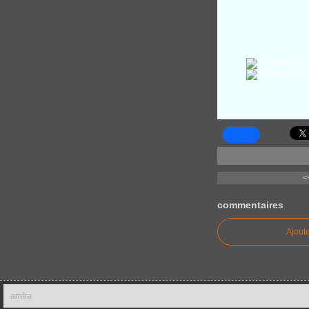
<
commentaires
Ajout
amfra