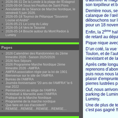
2026-06-11 De la Londe à la plage de l'Estagnol
son torpilleur et b
2026-06-04 Sous les Feuillus de Saint Pons
Annulation de la Séance de Marche Nordique, le
Derrière nous, se
vendredi 5 juin 2026.
calanque de l'œi
2026-05-18 Tournoi de Pétanque "Souvenir
débouchons sur le
Louise et André"
2026-05-21 Le Long du Latay
pour un 18 nove
2026-05-14 Vers le Taoumé
ème
2026-05-14 Boucle autour du Mont Redon à
Enfin, la 2
hal
Luminy
de retard au dépa
Pique nique avec 
Pages
D'un coté, la vue
Toulon, et de l'au
2026 Calendrier des Randonnées du 2ème
trimestre 2026 - Saison 2025/2026
inexistant et de 
2026 Nos Séjours
Après cette long
2026 Programme Marche Nordique 2ème
trimestre 2026 - AMFRA
reprenons d'abord
AMFRA association régie par la loi de 1901
puis nous nous la
Bienvenue sur le site de l'AMFRA
plaisir d'emprunt
Bureau de l'AMFRA
pierres lustrées 
Journée Anniversaire "20 ans de l'AMFRA" le 6
mai 2022
Ouf, nous arrivon
Permanences au siège de l'AMFRA
parking de Luminy
Pickleball à Marseille avec l'AMFRA
Pratique de la Marche Nordique
Luminy.
Programme de la marche nordique
Une de plus de te
Que faire en cas d'accident?
REMISE....REMISE....REMISE....REMISE....
c'est pas gagné !!!