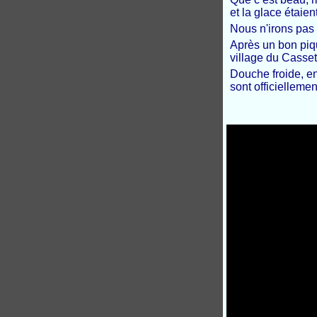
et la glace étaien
Nous n'irons pas 
Après un bon piqu
village du Casse
Douche froide, en
sont officielleme