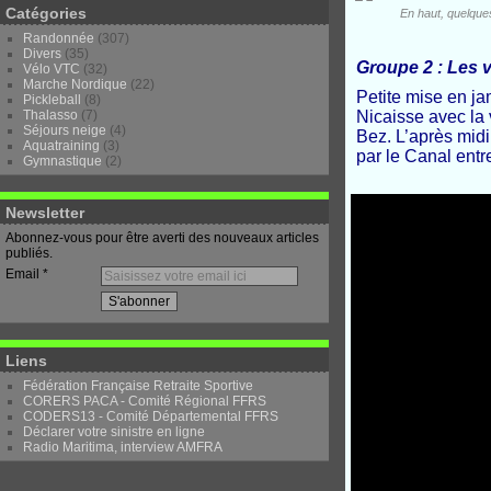
Catégories
En haut, quelque
Randonnée
(307)
Divers
(35)
Groupe 2 : Les v
Vélo VTC
(32)
Marche Nordique
(22)
Petite mise en j
Pickleball
(8)
Nicaisse avec la 
Thalasso
(7)
Séjours neige
(4)
Bez. L’après mid
Aquatraining
(3)
par le Canal entr
Gymnastique
(2)
Newsletter
Abonnez-vous pour être averti des nouveaux articles
publiés.
Email
Liens
Fédération Française Retraite Sportive
CORERS PACA - Comité Régional FFRS
CODERS13 - Comité Départemental FFRS
Déclarer votre sinistre en ligne
Radio Maritima, interview AMFRA