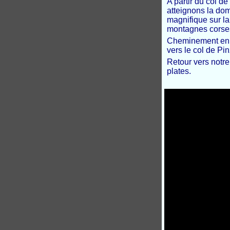
A partir du col 
atteignons la dom
magnifique sur la 
montagnes corse
Cheminement en m
vers le col de Pi
Retour vers notr
plates.