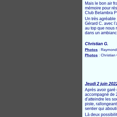
Mais le bon air f
mémoire pour résu
Club Belambra Pi
Un très agréable 
Gérard C. avec l'
au top que nous 
dans un ambianc
Christian G.
Photos
: Raymond
Photos
: Christian
Jeudi 2 juin 20
Après avoir garé 
accompagné de 2 c
d'atteindre les s
piste, rallongeant
sentier qui abouti
Là deux possibili