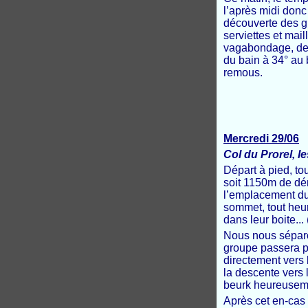
l’après midi don
découverte des g
serviettes et mai
vagabondage, de 
du bain à 34° au 
remous.
Mercredi 29/06
Col du Prorel, l
Départ à pied, t
soit 1150m de dé
l’emplacement du
sommet, tout heu
dans leur boite...
Nous nous séparo
groupe passera pa
directement vers 
la descente vers l
beurk heureusemen
Après cet en-cas 