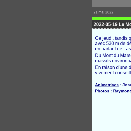
21 mai 2022
2022-05-19 Le Mo
Ce jeudi, tandis 
avec 530 m de dé
en partant de Las
Du Mont du Marse
massifs environn
En raison d'une d
vivement conseillé
Animatrices
: Jose
Photos
: Raymond