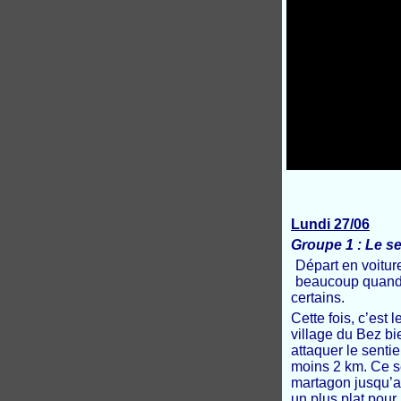
Lundi 27/06
Groupe 1 : Le s
Départ en voitur
beaucoup quand o
certains.
Cette fois, c’est 
village du Bez b
attaquer le senti
moins 2 km. Ce s
martagon jusqu’au
un plus plat pour 