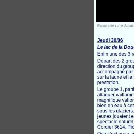
Randonnée sur le domaine
Jeudi 30/06
Le lac de la Dou
Enfin une des 3 r
Départ des 2 grou
direction du gro
accompagné par Ol
sur la faune et la 
prestation.
Le groupe 1, part
attaquer vaillamm
magnifique vallon
bien en eau à ce
sous les glaciers
jeunes jouaient e
spectacle nature
Cordier 3614, P
Que c’est beau, m