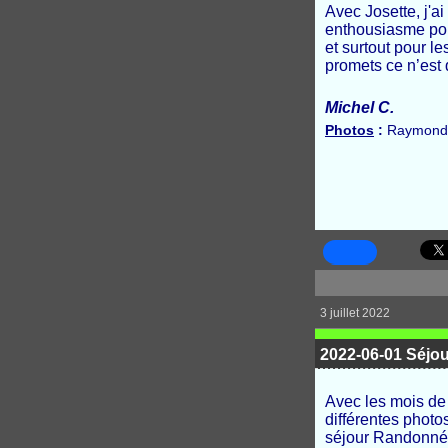
Avec Josette, j'a
enthousiasme pour
et surtout pour l
promets ce n’est 
Michel C.
Photos
:
Raymonde 
3 juillet 2022
2022-06-01 Séjo
Avec les mois de 
différentes photo
séjour Randonnée