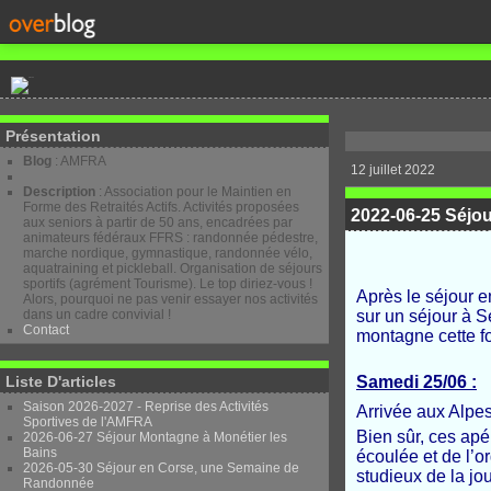
Présentation
Blog
: AMFRA
12 juillet 2022
Description
: Association pour le Maintien en
Forme des Retraités Actifs. Activités proposées
2022-06-25 Séjo
aux seniors à partir de 50 ans, encadrées par
animateurs fédéraux FFRS : randonnée pédestre,
marche nordique, gymnastique, randonnée vélo,
aquatraining et pickleball. Organisation de séjours
sportifs (agrément Tourisme). Le top diriez-vous !
Après le séjour 
Alors, pourquoi ne pas venir essayer nos activités
dans un cadre convivial !
sur un séjour à S
Contact
montagne cette foi
Liste D'articles
Samedi 25/06 :
Saison 2026-2027 - Reprise des Activités
Arrivée aux Alpes
Sportives de l'AMFRA
Bien sûr, ces apér
2026-06-27 Séjour Montagne à Monétier les
Bains
écoulée et de l’
2026-05-30 Séjour en Corse, une Semaine de
studieux de la jo
Randonnée