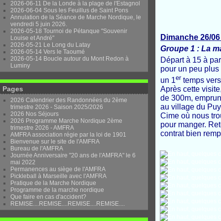
2026-06-11 De la Londe à la plage de l'Estagnol
2026-06-04 Sous les Feuillus de Saint Pons
Annulation de la Séance de Marche Nordique, le
vendredi 5 juin 2026.
2026-05-18 Tournoi de Pétanque "Souvenir
Dimanche 26/06 
Louise et André"
2026-05-21 Le Long du Latay
Groupe 1 : La m
2026-05-14 Vers le Taoumé
2026-05-14 Boucle autour du Mont Redon à
Départ à 15 à part
Luminy
pour un peu plu
er
un 1
temps vers 
Après cette visit
Pages
de 300m, emprunte
2026 Calendrier des Randonnées du 2ème
au village du Puy
trimestre 2026 - Saison 2025/2026
2026 Nos Séjours
Cime où nous trou
2026 Programme Marche Nordique 2ème
pour manger. Reto
trimestre 2026 - AMFRA
contrat bien remp
AMFRA association régie par la loi de 1901
Bienvenue sur le site de l'AMFRA
Bureau de l'AMFRA
Journée Anniversaire "20 ans de l'AMFRA" le 6
mai 2022
Permanences au siège de l'AMFRA
Pickleball à Marseille avec l'AMFRA
Pratique de la Marche Nordique
Programme de la marche nordique
Que faire en cas d'accident?
REMISE....REMISE....REMISE....REMISE....