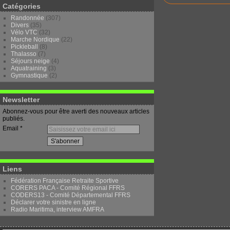
Catégories
Randonnée
(307)
Divers
(35)
Vélo VTC
(32)
Marche Nordique
(22)
Pickleball
(8)
Thalasso
(7)
Séjours neige
(4)
Aquatraining
(3)
Gymnastique
(2)
Newsletter
Abonnez-vous pour être averti des nouveaux articles
publiés.
Email
Liens
Fédération Française Retraite Sportive
CORERS PACA - Comité Régional FFRS
CODERS13 - Comité Départemental FFRS
Déclarer votre sinistre en ligne
Radio Maritima, interview AMFRA