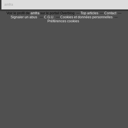
amfra
Voir le profil de
amfra
sur le portail Overblog
Top articles
Contact
Signaler un abus
C.G.U.
Cookies et données personnelles
Préférences cookies