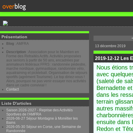
Présentation
Blog
: AMFRA
13 décembre 2019
Description
: Association pour le Maintien en
Forme des Retraités Actifs. Activités proposées
2019-12-12 Les 
aux seniors à partir de 50 ans, encadrées par
animateurs fédéraux FFRS : randonnée pédestre,
Nous étions t
marche nordique, gymnastique, randonnée vélo,
aquatraining et pickleball. Organisation de séjours
avec quelques
sportifs (agrément Tourisme). Le top diriez-vous !
(saleté de sal
Alors, pourquoi ne pas venir essayer nos activités
dans un cadre convivial !
Bernadette et 
Contact
dans les ress
terrain glissa
Liste D'articles
autres massif
Saison 2026-2027 - Reprise des Activités
charbonnières
Sportives de l'AMFRA
2026-06-27 Séjour Montagne à Monétier les
ensuite dans 
Bains
2026-05-30 Séjour en Corse, une Semaine de
Redon et Tête
Randonnée