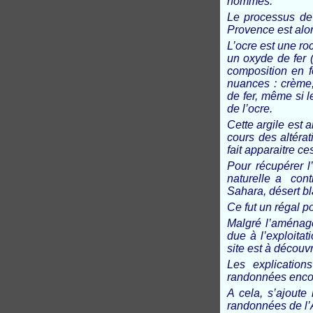
hommes.
Le processus de 
Provence est alo
L’ocre est une r
un oxyde de fer (
composition en f
nuances : crème
de fer, même si 
de l’ocre.
Cette argile est 
cours des altéra
fait apparaitre c
Pour récupérer l’
naturelle a cont
Sahara, désert b
Ce fut un régal p
Malgré l’aménage
due à l’exploitati
site est à découv
Les explication
randonnées encor
A cela, s’ajout
randonnées de l’