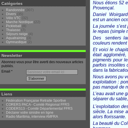
Nous étions 52 e
Catégories
Provençal.
Randonnée
(307)
Divers
(35)
Daniel Woirgard 
Vélo VTC
(32)
est un ancien ocr
Marche Nordique
(22)
La journée s’est 
Pickleball
(8)
Thalasso
(7)
le repas (simple 
Séjours neige
(4)
Des sentiers la
Aquatraining
(3)
Gymnastique
(2)
couleurs rendent
Et voici le chapit
était aggloméré, 
Newsletter
pigments pour les
Abonnez-vous pour être averti des nouveaux articles
parfois insolite
publiés.
dans la fabricati
Email
Nous avons pu voi
exploitation : p
pas manqué de nou
L’eau avait une g
Liens
séparer du sable, 
Fédération Française Retraite Sportive
CORERS PACA - Comité Régional FFRS
L’exploitation de
CODERS13 - Comité Départemental FFRS
siècle. La mise a
Déclarer votre sinistre en ligne
alors florissante.
Radio Maritima, interview AMFRA
La beauté du Colo