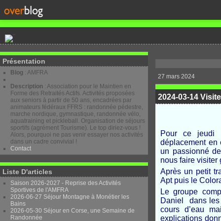
Présentation
Blog
: AMFRA
27 mars 2024
Description
: Association pour le Maintien en
Forme des Retraités Actifs. Activités proposées
2024-03-14 Visit
aux seniors à partir de 50 ans, encadrées par
animateurs fédéraux FFRS : randonnée pédestre,
marche nordique, gymnastique, randonnée vélo,
aquatraining et pickleball. Organisation de séjours
sportifs (agrément Tourisme). Le top diriez-vous !
Pour ce jeudi 
Alors, pourquoi ne pas venir essayer nos activités
dans un cadre convivial !
déplacement en c
Contact
un passionné des
nous faire visiter
Après un petit tr
Liste D'articles
Apt puis le Colo
Saison 2026-2027 - Reprise des Activités
Sportives de l'AMFRA
Le groupe compo
2026-06-27 Séjour Montagne à Monétier les
Daniel dans les 
Bains
cours d’eau mai
2026-05-30 Séjour en Corse, une Semaine de
Randonnée
explications donn