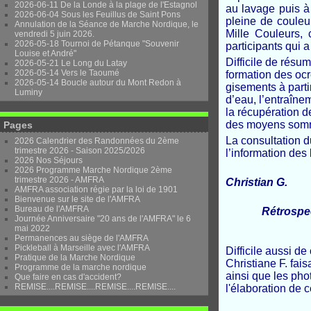
2026-06-11 De la Londe à la plage de l'Estagnol
au lavage puis à 
2026-06-04 Sous les Feuillus de Saint Pons
pleine de couleu
Annulation de la Séance de Marche Nordique, le
Mille Couleurs,
vendredi 5 juin 2026.
2026-05-18 Tournoi de Pétanque "Souvenir
participants qui a
Louise et André"
Difficile de résu
2026-05-21 Le Long du Latay
2026-05-14 Vers le Taoumé
formation des ocre
2026-05-14 Boucle autour du Mont Redon à
gisements à parti
Luminy
d’eau, l’entraîn
la récupération d
des moyens somma
Pages
La consultation 
2026 Calendrier des Randonnées du 2ème
trimestre 2026 - Saison 2025/2026
l’information des 
2026 Nos Séjours
2026 Programme Marche Nordique 2ème
trimestre 2026 - AMFRA
Christian G.
AMFRA association régie par la loi de 1901
Bienvenue sur le site de l'AMFRA
Bureau de l'AMFRA
Rétrospec
Journée Anniversaire "20 ans de l'AMFRA" le 6
mai 2022
Permanences au siège de l'AMFRA
Pickleball à Marseille avec l'AMFRA
Difficile aussi de
Pratique de la Marche Nordique
Christiane F. fais
Programme de la marche nordique
ainsi que les pho
Que faire en cas d'accident?
REMISE....REMISE....REMISE....REMISE....
l'élaboration de c