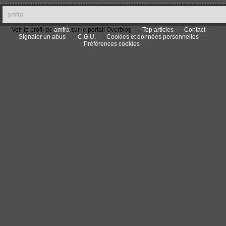
amfra
Voir le profil de
amfra
sur le portail Overblog
Top articles
Contact
Signaler un abus
C.G.U.
Cookies et données personnelles
Préférences cookies