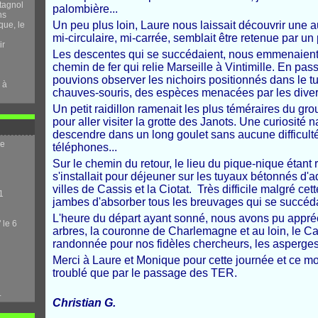
tagnol
palombière...
ns
Un peu plus loin, Laure nous laissait découvrir une au
que, le
mi-circulaire, mi-carrée, semblait être retenue par un 
ir
Les descentes qui se succédaient, nous emmenaient à
chemin de fer qui relie Marseille à Vintimille. En pas
pouvions observer les nichoirs positionnés dans le tu
 à
chauves-souris, des espèces menacées par les diver
Un petit raidillon ramenait les plus téméraires du gro
pour aller visiter la grotte des Janots. Une curiosité 
descendre dans un long goulet sans aucune difficulté
me
téléphones...
Sur le chemin du retour, le lieu du pique-nique étant 
s'installait pour déjeuner sur les tuyaux bétonnés d'a
villes de Cassis et la Ciotat. Très difficile malgré ce
1
jambes d'absorber tous les breuvages qui se succédai
L'heure du départ ayant sonné, nous avons pu apprécie
 le 6
arbres, la couronne de Charlemagne et au loin, le Cap
randonnée pour nos fidèles chercheurs, les asperges
Merci à Laure et Monique pour cette journée et ce mo
troublé que par le passage des TER.
.
Christian G.