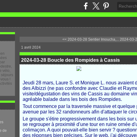
<< 2024-03-28 Sentier Imoucha,...
2024-03-2
1 avril 2024
 en
osées
2024-03-28 Boucle des Rompides à Cassis
par
destre,
 vélo,
e séjours
-vous !
Jeudi 28 mars, Laure S. et Monique L. nous avaient
ctivités
des Albizzi (ne pas confondre avec Claudie et Raym
visite/dégustation des vins de Cassis au domaine vin
agréable balade dans les bois des Rompides.
Tout commence par la traversée massive et quelque
avenue par les 32 randonneurs afin d'attaquer le circ
Le groupe s'étire progressivement dans les bois sur u
es
se regrouper à proximité d'une tour en ruine ornée d'
colimaçon. A quoi pouvait-elle bien servir ? questionn
e de
des réponses bien précises. Sur le web, j'ai découve