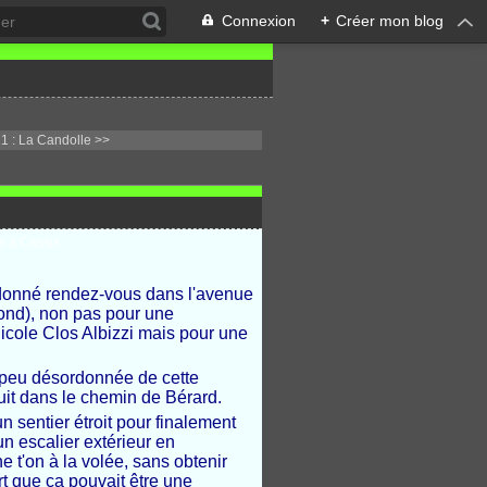
Connexion
+
Créer mon blog
1 : La Candolle >>
 donné rendez-vous dans l'avenue
ond), non pas pour une
icole Clos Albizzi mais pour une
 peu désordonnée de cette
uit dans le chemin de Bérard.
n sentier étroit pour finalement
un escalier extérieur en
e t'on à la volée, sans obtenir
rt que ça pouvait être une