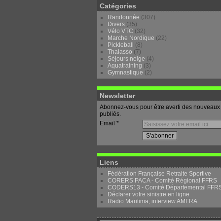
Catégories
Randonnée
(307)
Divers
(35)
Vélo VTC
(32)
Marche Nordique
(22)
Pickleball
(8)
Thalasso
(7)
Séjours neige
(4)
Aquatraining
(3)
Gymnastique
(2)
Newsletter
Abonnez-vous pour être averti des nouveaux 
publiés.
Email
Liens
Fédération Française Retraite Sportive
CORERS PACA - Comité Régional FFRS
CODERS13 - Comité Départemental FFR
Déclarer votre sinistre en ligne
Radio Maritima, interview AMFRA