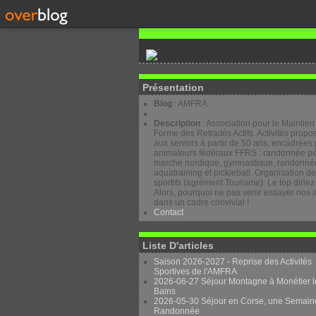
Présentation
Blog
: AMFRA
Description
: Association pour le Maintien
Forme des Retraités Actifs. Activités prop
aux seniors à partir de 50 ans, encadrées 
animateurs fédéraux FFRS : randonnée pé
marche nordique, gymnastique, randonnée
aquatraining et pickleball. Organisation d
sportifs (agrément Tourisme). Le top diriez
Alors, pourquoi ne pas venir essayer nos a
dans un cadre convivial !
Contact
Liste D'articles
Saison 2026-2027 - Reprise des Activités
Sportives de l'AMFRA
2026-06-27 Séjour Montagne à Monétier l
Bains
2026-05-30 Séjour en Corse, une Semain
Randonnée