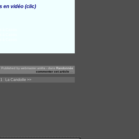
s en vidéo
(clic)
Published by webmaster amfra
-
dans
Randonnée
commenter cet article
…
1 : La Candolle >>