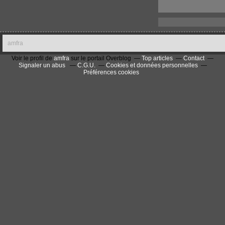
amfra
Voir le profil de
amfra
sur le portail Overblog
Top articles
Contact
Signaler un abus
C.G.U.
Cookies et données personnelles
Préférences cookies