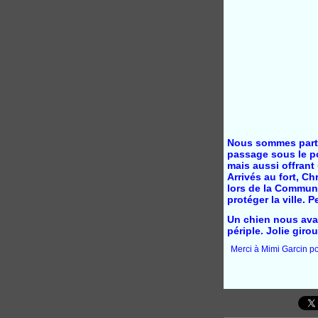
Nous sommes partis
passage sous le po
mais aussi offrant 
Arrivés au fort, Ch
lors de la Commune
protéger la ville. 
Un chien nous avai
périple. Jolie giro
Merci à Mimi Garcin p