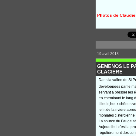
Photos de Claudie,
19 avril 2018
GEMENOS LE PA
GLACIERE
Dans la vallée de St P
développées par le mar
servant a presser les 
en cheminant le long d
tilleuls,houx,chênes v
le lit de la rivière a
moniales cistercienne 
La source du Fauge ab
Aujourd'hui c'est la p
régulièrement des conc