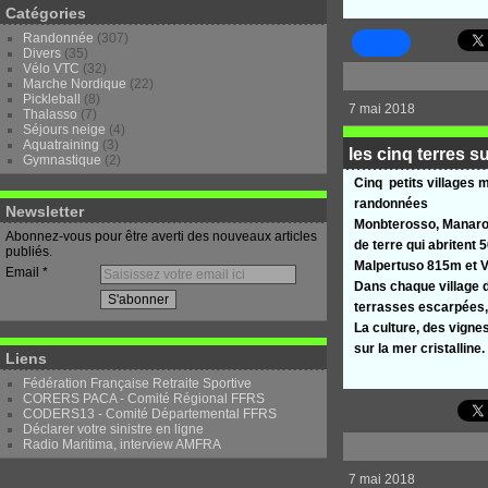
Catégories
Randonnée
(307)
Divers
(35)
Vélo VTC
(32)
Marche Nordique
(22)
Pickleball
(8)
7 mai 2018
Thalasso
(7)
Séjours neige
(4)
Aquatraining
(3)
les cinq terres su
Gymnastique
(2)
Cinq petits villages 
randonnées
Newsletter
Monbterosso, Manaron
Abonnez-vous pour être averti des nouveaux articles
de terre qui abritent
publiés.
Malpertuso 815m et Vê
Email
Dans chaque village 
terrasses escarpées,
La culture, des vignes
sur la mer cristalline.
Liens
Fédération Française Retraite Sportive
CORERS PACA - Comité Régional FFRS
CODERS13 - Comité Départemental FFRS
Déclarer votre sinistre en ligne
Radio Maritima, interview AMFRA
7 mai 2018