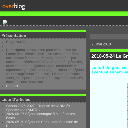
Présentation
Blog
: AMFRA
25 mai 2018
Description
: Association pour le Maintien en
Forme des Retraités Actifs. Activités proposées
2018-05-24 Le Gr
aux seniors à partir de 50 ans, encadrées par
animateurs fédéraux FFRS : randonnée pédestre,
marche nordique, gymnastique, randonnée vélo,
Le fort du gros ce
aquatraining et pickleball. Organisation de séjours
éventuel ennemi ar
sportifs (agrément Tourisme). Le top diriez-vous !
Alors, pourquoi ne pas venir essayer nos activités
dans un cadre convivial !
Contact
Liste D'articles
Saison 2026-2027 - Reprise des Activités
Sportives de l'AMFRA
2026-06-27 Séjour Montagne à Monétier les
Bains
2026-05-30 Séjour en Corse, une Semaine de
Randonnée