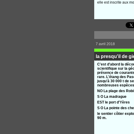
elle est inscrite aux 
7 avril 2018
la presqu'il de g
C'est d'abord la déco
scientifique sur la g
présence de courants
rare. L'étang des Pas
jusqu'à 30 000 t de se
nombreuses espèces 
NO La plage des Rob
S O La madrague
EST le port d'Yères
S O La pointe des chev
le sentier côtier expl
90 m.