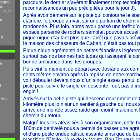
parcours, le dernier s’avérant finalement trop techniq
tagnol
ns
reconnaissances un peu précipitées pour le jour J).
que, le
Après avoir démarré sur la piste qui contourne le sta
ir
clairière, le groupe arrivait sur une portion de chem
randonnée. Plus loin, après avoir passé une forêt d’o
espace parsemé de rochers semblait pouvoir accueill
 à
pique-nique d’autant plus que l’arrêt que j’avais pr
la maison des chasseurs de Caban, n’était pas tout
Pique-nique agrémenté de petites friandises légère
surtout pas nos bonnes habitudes qui assurent la con
bonne ambiance dans les groupes.
me
Puis vint le moment du départ avec Josiane aux com
cents mètres environ après la reprise de notre marche
voir débouler devant nous d’un single assez pentu, d
1
piste pour suivre le single en descente ! ouf, pas d’inc
engin !
Arrivés sur la belle piste qui descend doucement de
 le 6
kilomètre plus loin sur un sentier à gauche qui nous
arrive une montée assez raide qui rejoint finalement l
chemin du retour.
Malgré tous les aléas liés à son organisation, cette
180m de dénivelé nous a permis de passer une agréab
.
et d'une petite ondée rafraichissante ainsi que de be
massif de l’Etoile, l’Aire de la Moure, Bau Trauqua,