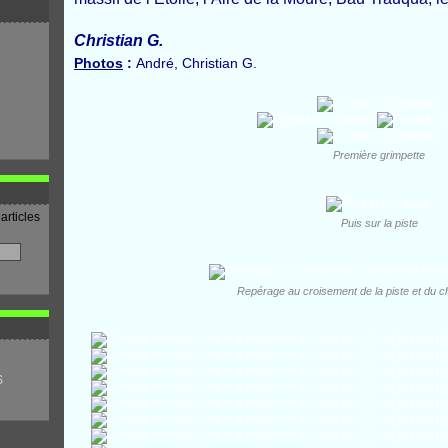
Christian G.
Photos
:
André, Christian G.
Première grimpette
articles
Puis sur la piste
Repérage au croisement de la piste et du 
S