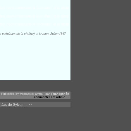
t culminant de la chaîne) et le mont Julien (647
Published by webmaster amfra
-
dans
Randonnée
commenter cet article
…
Jas de Sylvain... >>