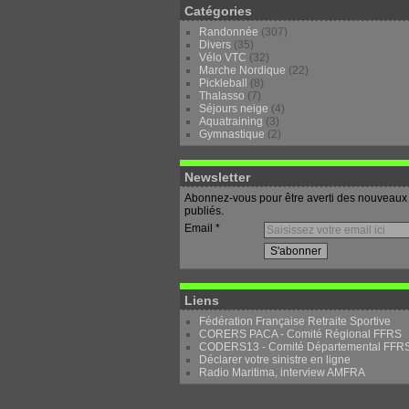
Catégories
Randonnée
(307)
Divers
(35)
Vélo VTC
(32)
Marche Nordique
(22)
Pickleball
(8)
Thalasso
(7)
Séjours neige
(4)
Aquatraining
(3)
Gymnastique
(2)
Newsletter
Abonnez-vous pour être averti des nouveaux 
publiés.
Email
Liens
Fédération Française Retraite Sportive
CORERS PACA - Comité Régional FFRS
CODERS13 - Comité Départemental FFR
Déclarer votre sinistre en ligne
Radio Maritima, interview AMFRA