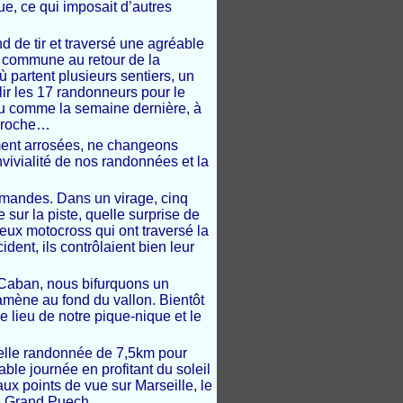
ue, ce qui imposait d’autres
nd de tir et traversé une agréable
in commune au retour de la
ù partent plusieurs sentiers, un
ir les 17 randonneurs pour le
évu comme la semaine dernière, à
 proche…
ment arrosées, ne changeons
vivialité de nos randonnées et la
mandes. Dans un virage, cinq
 sur la piste, quelle surprise de
eux motocross qui ont traversé la
ident, ils contrôlaient bien leur
 Caban, nous bifurquons un
 amène au fond du vallon. Bientôt
e lieu de notre pique-nique et le
 belle randonnée de 7,5km pour
le journée en profitant du soleil
aux points de vue sur Marseille, le
 le Grand Puech…