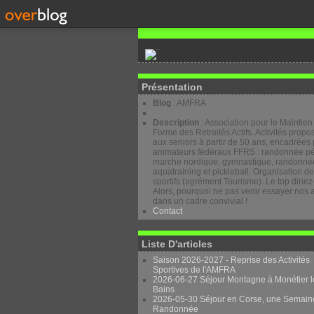
Présentation
Blog
: AMFRA
Description
: Association pour le Maintien
Forme des Retraités Actifs. Activités prop
aux seniors à partir de 50 ans, encadrées 
animateurs fédéraux FFRS : randonnée pé
marche nordique, gymnastique, randonnée
aquatraining et pickleball. Organisation d
sportifs (agrément Tourisme). Le top diriez
Alors, pourquoi ne pas venir essayer nos a
dans un cadre convivial !
Contact
Liste D'articles
Saison 2026-2027 - Reprise des Activités
Sportives de l'AMFRA
2026-06-27 Séjour Montagne à Monétier l
Bains
2026-05-30 Séjour en Corse, une Semain
Randonnée