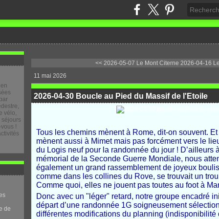
<< 2026-05-07 Le Mont Citerne
2026-04-16 Le 
11 mai 2026
 en
osées
2026-04-30 Boucle au Pied du Massif de l'Etoile
par
destre,
 vélo,
e séjours
-vous !
Tous les chemins mènent à Rome, dit-on souvent. Et
ctivités
mènent aussi à Mimet mais pas forcément vers le li
du Logis neuf pour la randonnée du jour ! D’ailleurs à
mémorial de la Seconde Guerre Mondiale, nous attend
également un grand rassemblement de joyeux bouliste
comme dans les collines du Rove, se trouvait un trou
Comme quoi, elles ne jouent pas toutes au foot à Mars
es
Donc avec un "léger" retard, notre groupe encadré ini
départ d’une randonnée 1G soigneusement sélection
e de
différentes modifications du planning (indisponibilité