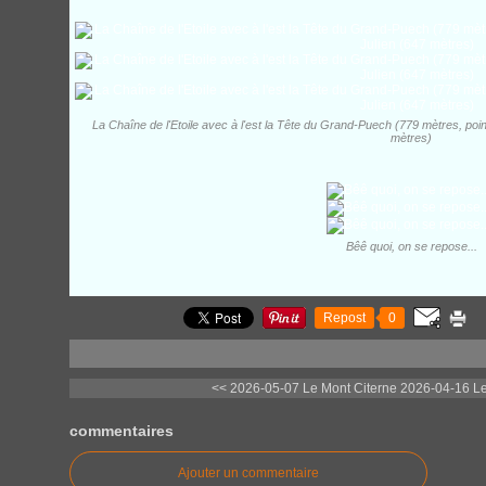
La Chaîne de l'Etoile avec à l'est la Tête du Grand-Puech (779 mètres, poin
mètres)
Bêê quoi, on se repose...
Repost
0
<< 2026-05-07 Le Mont Citerne
2026-04-16 Le 
commentaires
Ajouter un commentaire