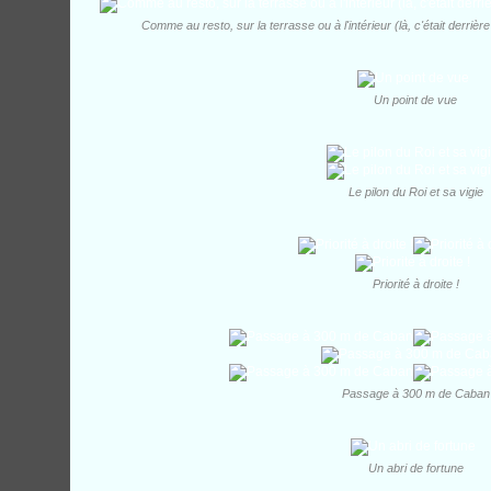
Comme au resto, sur la terrasse ou à l'intérieur (là, c'était derrièr
Un point de vue
Le pilon du Roi et sa vigie
Priorité à droite !
Passage à 300 m de Caban
Un abri de fortune