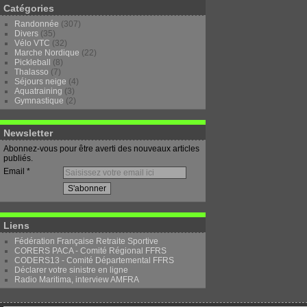
Catégories
Randonnée
(307)
Divers
(35)
Vélo VTC
(32)
Marche Nordique
(22)
Pickleball
(8)
Thalasso
(7)
Séjours neige
(4)
Aquatraining
(3)
Gymnastique
(2)
Newsletter
Abonnez-vous pour être averti des nouveaux articles
publiés.
Email
Liens
Fédération Française Retraite Sportive
CORERS PACA - Comité Régional FFRS
CODERS13 - Comité Départemental FFRS
Déclarer votre sinistre en ligne
Radio Maritima, interview AMFRA