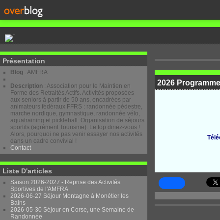
Présentation
Blog
: AMFRA
2026 Programme 
Description
: Association pour le Maintien en
Forme des Retraités Actifs. Activités proposées
aux seniors à partir de 50 ans, encadrées par
animateurs fédéraux FFRS : randonnée pédestre,
marche nordique, gymnastique, randonnée vélo,
aquatraining et pickleball. Organisation de séjours
sportifs (agrément Tourisme). Le top diriez-vous !
Alors, pourquoi ne pas venir essayer nos activités
Télé
dans un cadre convivial !
Contact
Liste D'articles
Saison 2026-2027 - Reprise des Activités
Sportives de l'AMFRA
2026-06-27 Séjour Montagne à Monétier les
Bains
2026-05-30 Séjour en Corse, une Semaine de
Randonnée