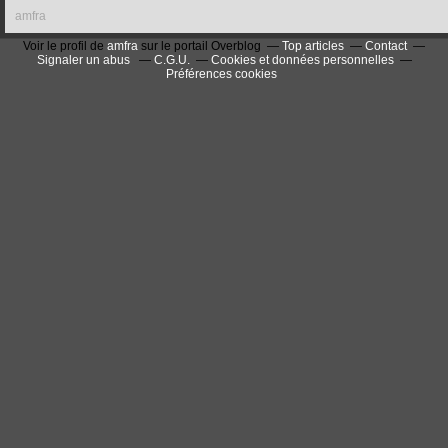
amfra
Voir le profil de
amfra
sur le portail Overblog
Top articles
Contact
Signaler un abus
C.G.U.
Cookies et données personnelles
Préférences cookies