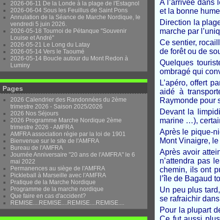
A l’arrivée dans l
2026-06-11 De la Londe à la plage de l'Estagnol
2026-06-04 Sous les Feuillus de Saint Pons
et la bonne humeu
Annulation de la Séance de Marche Nordique, le
Direction la plag
vendredi 5 juin 2026.
marche par l’uniq
2026-05-18 Tournoi de Pétanque "Souvenir
Louise et André"
Ce sentier, rocai
2026-05-21 Le Long du Latay
de forêt ou de so
2026-05-14 Vers le Taoumé
2026-05-14 Boucle autour du Mont Redon à
Quelques tourist
Luminy
ombragé qui conv
L’apéro, offert p
Pages
aidé à transport
2026 Calendrier des Randonnées du 2ème
Raymonde pour se
trimestre 2026 - Saison 2025/2026
Devant la limpid
2026 Nos Séjours
marine …), certai
2026 Programme Marche Nordique 2ème
trimestre 2026 - AMFRA
Après le pique-n
AMFRA association régie par la loi de 1901
Mont Vinaigre, le 
Bienvenue sur le site de l'AMFRA
Bureau de l'AMFRA
Après avoir attei
Journée Anniversaire "20 ans de l'AMFRA" le 6
n’attendra pas l
mai 2022
Permanences au siège de l'AMFRA
chemin, ils ont p
Pickleball à Marseille avec l'AMFRA
l’île de Bagaud t
Pratique de la Marche Nordique
Programme de la marche nordique
Un peu plus tard
Que faire en cas d'accident?
se rafraichir dan
REMISE....REMISE....REMISE....REMISE....
Pour la plupart d
Ce fut aussi plu