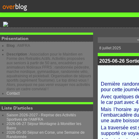
Présentation
<
Blog
: AMFRA
8 juillet 2025
Description
: Association pour le Maintien en
Forme des Retraités Actifs. Activités proposées
2025-06-26 Sorti
aux seniors à partir de 50 ans, encadrées par
animateurs fédéraux FFRS : randonnée pédestre,
marche nordique, gymnastique, randonnée vélo,
aquatraining et pickleball. Organisation de séjours
sportifs (agrément Tourisme). Le top diriez-vous !
Dernière randon
Alors, pourquoi ne pas venir essayer nos activités
dans un cadre convivial !
pour cette journée
Contact
Avec quelques dés
le car part avec 4
Liste D'articles
Mais l’horaire a
l’embarcadère du
Saison 2026-2027 - Reprise des Activités
Sportives de l'AMFRA
une autre boisso
2026-06-27 Séjour Montagne à Monétier les
La traversée est
Bains
2026-05-30 Séjour en Corse, une Semaine de
supporté ce voya
Randonnée