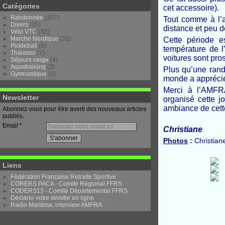
Catégories
cet accessoire).
Randonnée
(307)
Tout comme à l’a
Divers
(35)
distance et peu d
Vélo VTC
(32)
Marche Nordique
(22)
Cette période e
Pickleball
(8)
température de l’
Thalasso
(7)
voitures sont pros
Séjours neige
(4)
Aquatraining
(3)
Plus qu’une rand
Gymnastique
(2)
monde a appréci
Merci à l’AMFRA
Newsletter
organisé cette j
ambiance de cette
Abonnez-vous pour être averti des nouveaux articles
publiés.
Email
Christiane
Photos
:
Christian
Liens
Fédération Française Retraite Sportive
CORERS PACA - Comité Régional FFRS
CODERS13 - Comité Départemental FFRS
Déclarer votre sinistre en ligne
Radio Maritima, interview AMFRA