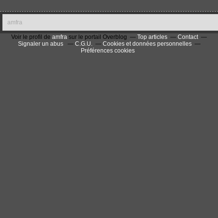
amfra
Voir le profil de
amfra
sur le portail Overblog
Top articles
Contact
Signaler un abus
C.G.U.
Cookies et données personnelles
Préférences cookies