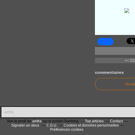
<< 202
commentaires
Ajout
amfra
Voir le profil de
amfra
sur le portail Overblog
Top articles
Contact
Signaler un abus
C.G.U.
Cookies et données personnelles
Préférences cookies