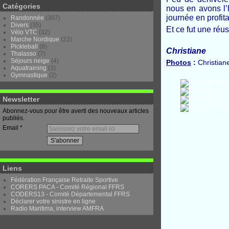
Catégories
nous en avons l’
journée en profit
Randonnée
(307)
Divers
(35)
Et ce fut une réus
Vélo VTC
(32)
Marche Nordique
(22)
Pickleball
(8)
Christiane
Thalasso
(7)
Séjours neige
(4)
Photos
:
Christian
Aquatraining
(3)
Gymnastique
(2)
Newsletter
Abonnez-vous pour être averti des nouveaux articles
publiés.
Email
Liens
Fédération Française Retraite Sportive
CORERS PACA - Comité Régional FFRS
CODERS13 - Comité Départemental FFRS
Déclarer votre sinistre en ligne
Radio Maritima, interview AMFRA