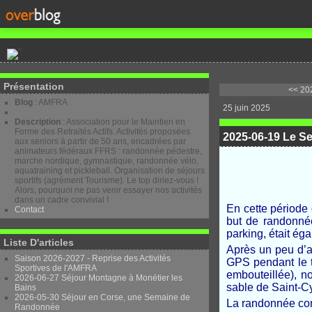
Présentation
<< 202
Blog
: AMFRA
25 juin 2025
Description
: Association pour le Maintien en
Forme des Retraités Actifs. Activités proposées
2025-06-19 Le Se
aux seniors à partir de 50 ans, encadrées par
animateurs fédéraux FFRS : randonnée pédestre,
marche nordique, gymnastique, randonnée vélo,
aquatraining et pickleball. Organisation de séjours
sportifs (agrément Tourisme). Le top diriez-vous !
Alors, pourquoi ne pas venir essayer nos activités
dans un cadre convivial !
En cette période 
Contact
but de randonnée
parking, était ég
Liste D'articles
Après un peu d’at
Saison 2026-2027 - Reprise des Activités
GPS pendant le t
Sportives de l'AMFRA
embouteillée), 
2026-06-27 Séjour Montagne à Monétier les
sable de Saint-Cy
Bains
2026-05-30 Séjour en Corse, une Semaine de
La randonnée com
Randonnée