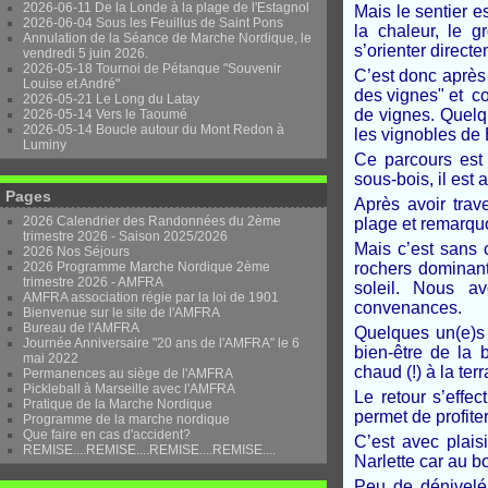
2026-06-11 De la Londe à la plage de l'Estagnol
Mais le sentier 
2026-06-04 Sous les Feuillus de Saint Pons
la chaleur, le 
Annulation de la Séance de Marche Nordique, le
s’orienter direct
vendredi 5 juin 2026.
2026-05-18 Tournoi de Pétanque "Souvenir
C’est donc après 
Louise et André"
des vignes" et c
2026-05-21 Le Long du Latay
de vignes. Quelq
2026-05-14 Vers le Taoumé
2026-05-14 Boucle autour du Mont Redon à
les vignobles de
Luminy
Ce parcours est
sous-bois, il est
Pages
Après avoir trav
2026 Calendrier des Randonnées du 2ème
plage et remarquo
trimestre 2026 - Saison 2025/2026
Mais c’est sans 
2026 Nos Séjours
2026 Programme Marche Nordique 2ème
rochers dominant
trimestre 2026 - AMFRA
soleil. Nous a
AMFRA association régie par la loi de 1901
convenances.
Bienvenue sur le site de l'AMFRA
Bureau de l'AMFRA
Quelques un(e)s 
Journée Anniversaire "20 ans de l'AMFRA" le 6
bien-être de la 
mai 2022
chaud (!) à la ter
Permanences au siège de l'AMFRA
Pickleball à Marseille avec l'AMFRA
Le retour s’eff
Pratique de la Marche Nordique
permet de profite
Programme de la marche nordique
Que faire en cas d'accident?
C’est avec plais
REMISE....REMISE....REMISE....REMISE....
Narlette car au bo
Peu de dénivelé