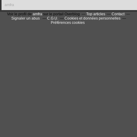
amfra
Voir le profil de
amfra
sur le portail Overblog
Top articles
Contact
Signaler un abus
C.G.U.
Cookies et données personnelles
Préférences cookies