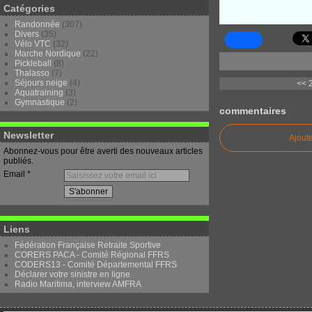
Catégories
Randonnée
(307)
Divers
(35)
Vélo VTC
(32)
Marche Nordique
(22)
Pickleball
(8)
Thalasso
(7)
Séjours neige
(4)
<< 
Aquatraining
(3)
Gymnastique
(2)
commentaires
Newsletter
Ajout
Abonnez-vous pour être averti des nouveaux articles
publiés.
Email
Liens
Fédération Française Retraite Sportive
CORERS PACA - Comité Régional FFRS
CODERS13 - Comité Départemental FFRS
Déclarer votre sinistre en ligne
Radio Maritima, interview AMFRA