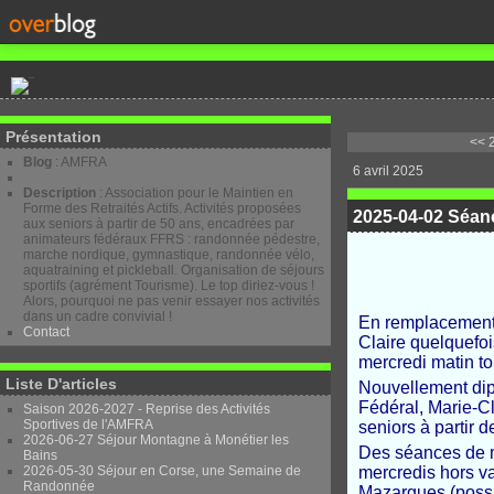
Présentation
<< 
Blog
: AMFRA
6 avril 2025
Description
: Association pour le Maintien en
Forme des Retraités Actifs. Activités proposées
2025-04-02 Séan
aux seniors à partir de 50 ans, encadrées par
animateurs fédéraux FFRS : randonnée pédestre,
marche nordique, gymnastique, randonnée vélo,
aquatraining et pickleball. Organisation de séjours
sportifs (agrément Tourisme). Le top diriez-vous !
Alors, pourquoi ne pas venir essayer nos activités
dans un cadre convivial !
En remplacement 
Contact
Claire quelquefoi
mercredi matin to
Liste D'articles
Nouvellement dip
Fédéral, Marie-C
Saison 2026-2027 - Reprise des Activités
Sportives de l'AMFRA
seniors à partir 
2026-06-27 Séjour Montagne à Monétier les
Des séances de ma
Bains
2026-05-30 Séjour en Corse, une Semaine de
mercredis hors v
Randonnée
Mazargues (possib