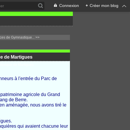
Connexion
+
Créer mon blog
es de Gymnastique... >>
ue de Martigues
neurs à l'entrée du Parc de
 patrimoine agricole du Grand
tang de Berre.
bien aménagée, nous avons tiré le
igues.
Jonquières qui avaient chacune leur