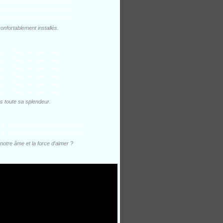
nfortablement installés.
 toute sa splendeur.
otre âme et la force d'aimer ?