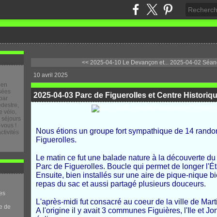
<< 2025-04-10 Le Devançon et...
2025-04-02 Séanc
10 avril 2025
 en
osées
2025-04-03 Parc de Figuerolles et Centre Historiq
par
destre,
 vélo,
e séjours
-vous !
Nous étions un groupe fort sympathique de 14 randon
ctivités
Figuerolles.
Le matin ce fut une balade nature à la découverte du
Parc de Figuerolles. Boucle qui permet de longer l'É
Ensuite, bien installés sur une aire de pique-nique 
repas du sac et aussi partagé plusieurs douceurs.
es
L'après-midi fut consacré au coeur de la ville de Mart
e de
A l'origine il y avait 3 communes Figuières, l'Ile et 