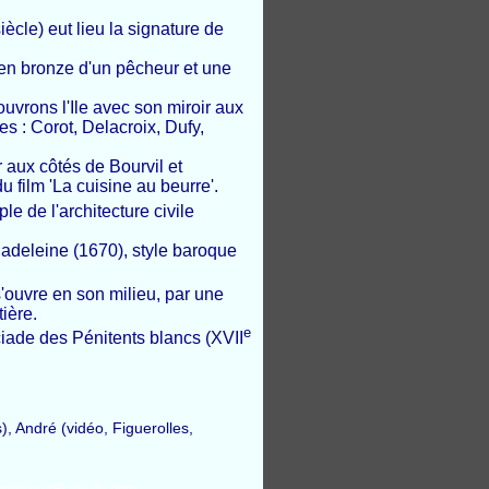
iècle) eut lieu la signature de
e en bronze d'un pêcheur et une
uvrons l'Ile avec son miroir aux
s : Corot, Delacroix, Dufy,
 aux côtés de Bourvil et
 film 'La cuisine au beurre'.
le de l'architecture civile
Madeleine (1670), style baroque
'ouvre en son milieu, par une
ière.
e
ciade des Pénitents blancs (XVII
, André (vidéo, Figuerolles,