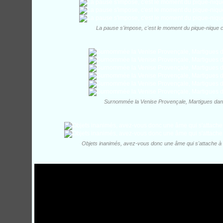
La pause s'impose, c'est le moment du pique-nique co
Surnommée la Venise Provençale, Martigues dans
Objets inanimés, avez-vous donc une âme qui s'attache à n