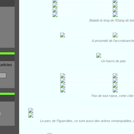
Balade le long de l'Etang de be
A proximité de l'accrobranch
Un havre de paix
articles
Pas de tout repos, cette côte 
S
Le parc de Figuerolles, ce sont aussi des arbres remarquables, u