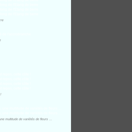
rre
e
!
ne multitude de variétés de fleurs …