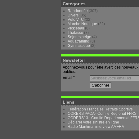
Catégories
Randonnée
(307)
Divers
(35)
Vélo VTC
(32)
Marche Nordique
(22)
Pickleball
(8)
Thalasso
(7)
Séjours neige
(4)
Aquatraining
(3)
Gymnastique
(2)
Newsletter
Abonnez-vous pour être averti des nouveaux 
publiés.
Email
Liens
Fédération Française Retraite Sportive
CORERS PACA - Comité Régional FFRS
CODERS13 - Comité Départemental FFR
Déclarer votre sinistre en ligne
Radio Maritima, interview AMFRA