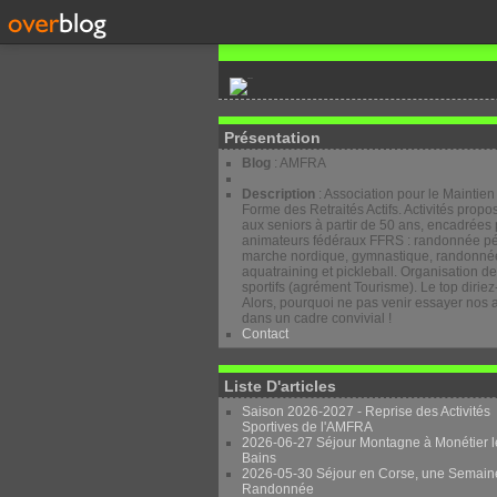
Présentation
Blog
: AMFRA
Description
: Association pour le Maintien
Forme des Retraités Actifs. Activités prop
aux seniors à partir de 50 ans, encadrées 
animateurs fédéraux FFRS : randonnée pé
marche nordique, gymnastique, randonnée
aquatraining et pickleball. Organisation d
sportifs (agrément Tourisme). Le top diriez
Alors, pourquoi ne pas venir essayer nos a
dans un cadre convivial !
Contact
Liste D'articles
Saison 2026-2027 - Reprise des Activités
Sportives de l'AMFRA
2026-06-27 Séjour Montagne à Monétier l
Bains
2026-05-30 Séjour en Corse, une Semain
Randonnée