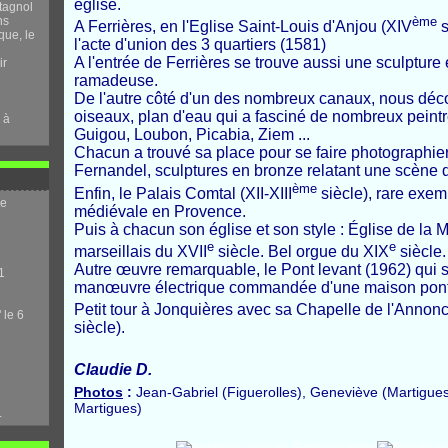
église.
tagnol
ns
ème
A Ferrières, en l'Eglise Saint-Louis d'Anjou (XIV
s
que, le
l'acte d'union des 3 quartiers (1581)
A l'entrée de Ferrières se trouve aussi une sculptur
ir
ramadeuse.
De l'autre côté d'un des nombreux canaux, nous déco
oiseaux, plan d'eau qui a fasciné de nombreux peintre
 à
Guigou, Loubon, Picabia, Ziem ...
Chacun a trouvé sa place pour se faire photographier
Fernandel, sculptures en bronze relatant une scène du
ème
Enfin, le Palais Comtal (XII-XIII
siècle), rare exemp
me
médiévale en Provence.
Puis à chacun son église et son style : Église de la 
e
e
marseillais du XVII
siècle. Bel orgue du XIX
siècle.
Autre œuvre remarquable, le Pont levant (1962) qui s
1
manœuvre électrique commandée d'une maison pont
Petit tour à Jonquières avec sa Chapelle de l'Annon
 le 6
siècle).
Claudie D.
Photos
:
Jean-Gabriel (Figuerolles), Geneviève (Martigues)
Martigues)
.