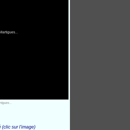
tigues...
(clic sur l'image)