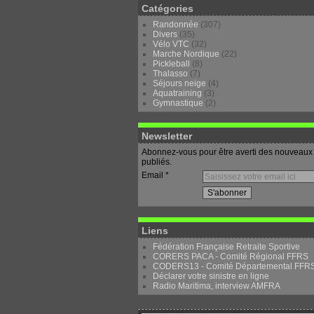
Catégories
Randonnée
(307)
Divers
(35)
Vélo VTC
(32)
Marche Nordique
(22)
Pickleball
(8)
Thalasso
(7)
Séjours neige
(4)
Aquatraining
(3)
Gymnastique
(2)
Newsletter
Abonnez-vous pour être averti des nouveaux 
publiés.
Email
Liens
Fédération Française Retraite Sportive
CORERS PACA - Comité Régional FFRS
CODERS13 - Comité Départemental FFR
Déclarer votre sinistre en ligne
Radio Maritima, interview AMFRA