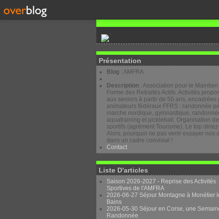
Présentation
Blog
: AMFRA
Description
: Association pour le Maintien
Forme des Retraités Actifs. Activités prop
aux seniors à partir de 50 ans, encadrées 
animateurs fédéraux FFRS : randonnée pé
marche nordique, gymnastique, randonnée
aquatraining et pickleball. Organisation d
sportifs (agrément Tourisme). Le top diriez
Alors, pourquoi ne pas venir essayer nos a
dans un cadre convivial !
Contact
Liste D'articles
Saison 2026-2027 - Reprise des Activités
Sportives de l'AMFRA
2026-06-27 Séjour Montagne à Monétier l
Bains
2026-05-30 Séjour en Corse, une Semain
Randonnée