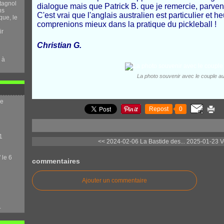
tagnol
dialogue mais que Patrick B. que je remercie, parvena
ns
C'est vrai que l'anglais australien est particulier e
que, le
comprenions mieux dans la pratique du pickleball !
ir
Christian G.
 à
La photo souvenir avec le couple au
me
Repost
0
1
<< 2024-02-06 La Bastide des...
2025-01-23 Ve
 le 6
commentaires
Ajouter un commentaire
.