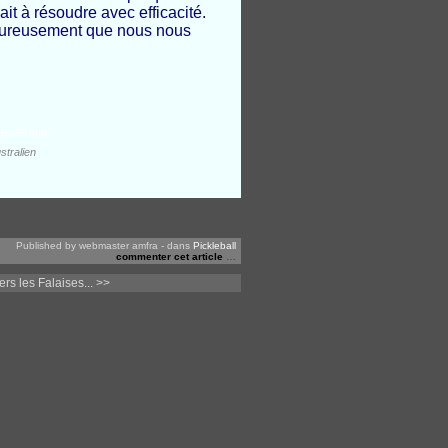
it à résoudre avec efficacité.
t heureusement que nous nous
stralien
Published by webmaster amfra
-
dans
Pickleball
commenter cet article
…
rs les Falaises... >>