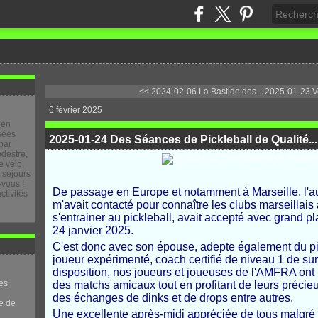
<< 2024-02-06 La Bastide des...
2025-01-23 Ve
6 février 2025
 en
osées
2025-01-24 Des Séances de Pickleball de Qualité...
par
destre,
 vélo,
e séjours
-vous !
De passage en Europe et notamment à Marseille, l'au
ctivités
m'avait contacté pour connaître les clubs marseillais 
s'entrainer au pickleball, avait accepté avec grand pla
24 janvier 2025.
C'est donc avec son épouse, adepte également du pi
joueur expérimenté, coach certifié de niveau 1 de surc
disposition, nos joueurs et joueuses de l'AMFRA ont 
es
des matchs amicaux tout en profitant de leurs précie
des échanges de dinks et de drops entre autres.
e de
Une excellente après-midi appréciée de tous malgré n