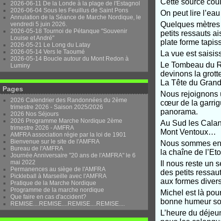
Cette source coul
2026-06-11 De la Londe à la plage de l'Estagnol
2026-06-04 Sous les Feuillus de Saint Pons
On peut lire l’eau 
Annulation de la Séance de Marche Nordique, le
Quelques mètres 
vendredi 5 juin 2026.
2026-05-18 Tournoi de Pétanque "Souvenir
petits ressauts a
Louise et André"
plate forme tapis
2026-05-21 Le Long du Latay
2026-05-14 Vers le Taoumé
La vue est saisiss
2026-05-14 Boucle autour du Mont Redon à
Le Tombeau du Ro
Luminy
devinons la grott
La Tête du Gran
Pages
Nous rejoignons 
2026 Calendrier des Randonnées du 2ème
cœur de la garrig
trimestre 2026 - Saison 2025/2026
panorama.
2026 Nos Séjours
2026 Programme Marche Nordique 2ème
Au Sud les Calanq
trimestre 2026 - AMFRA
Mont Ventoux…
AMFRA association régie par la loi de 1901
Bienvenue sur le site de l'AMFRA
Nous sommes enfi
Bureau de l'AMFRA
la chaîne de l’Eto
Journée Anniversaire "20 ans de l'AMFRA" le 6
mai 2022
Il nous reste un s
Permanences au siège de l'AMFRA
des petits ressau
Pickleball à Marseille avec l'AMFRA
aux formes diver
Pratique de la Marche Nordique
Programme de la marche nordique
Michel est là pour
Que faire en cas d'accident?
bonne humeur so
REMISE....REMISE....REMISE....REMISE....
L’heure du déjeun