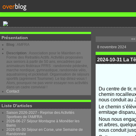
Présentation
<<
Blog
: AMFRA
8 novembre 2024
Description
: Association pour le Maintien en
Forme des Retraités Actifs. Activités proposées
2024-10-31 La Tê
aux seniors à partir de 50 ans, encadrées par
animateurs fédéraux FFRS : randonnée pédestre,
marche nordique, gymnastique, randonnée vélo,
aquatraining et pickleball. Organisation de séjours
sportifs (agrément Tourisme). Le top diriez-vous !
Alors, pourquoi ne pas venir essayer nos activités
dans un cadre convivial !
Du centre de tir,
Contact
chemin rocailleu
nous conduit au 
Liste D'articles
Le chemin s’élèv
ermitage disparu,
Saison 2026-2027 - Reprise des Activités
Sportives de l'AMFRA
Nous nous engage
2026-06-27 Séjour Montagne à Monétier les
et arbres, quelque
Bains
2026-05-30 Séjour en Corse, une Semaine de
nous conduit jusq
Randonnée