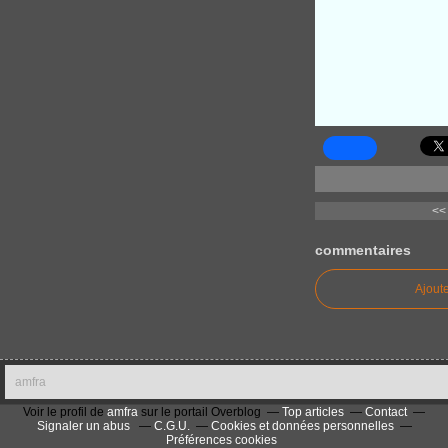
<<
commentaires
Ajout
amfra
Voir le profil de
amfra
sur le portail Overblog
Top articles
Contact
Signaler un abus
C.G.U.
Cookies et données personnelles
Préférences cookies