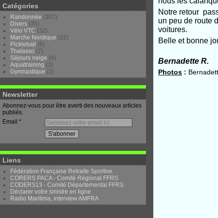
nous les calanqu
Catégories
Notre retour pass
Randonnée
(307)
un peu de route d
Divers
(35)
voitures.
Vélo VTC
(32)
Marche Nordique
(22)
Belle et bonne jo
Pickleball
(8)
Thalasso
(7)
Séjours neige
(4)
Bernadette R.
Aquatraining
(3)
Gymnastique
(2)
Photos
:
Bernadett
Newsletter
Abonnez-vous pour être averti des nouveaux articles
publiés.
Email
Liens
Fédération Française Retraite Sportive
CORERS PACA - Comité Régional FFRS
CODERS13 - Comité Départemental FFRS
Déclarer votre sinistre en ligne
Radio Maritima, interview AMFRA