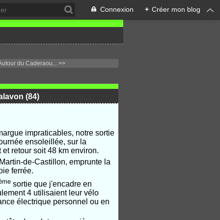
Connexion
+
Créer mon blog
utour du Caderaou... >>
alavon (84)
margue impraticables, notre sortie
ournée ensoleillée, sur la
et retour soit 48 km environ.
Martin-de-Castillon, emprunte la
ie ferrée.
ème
sortie que j'encadre en
ment 4 utilisaient leur vélo
tance électrique personnel ou en