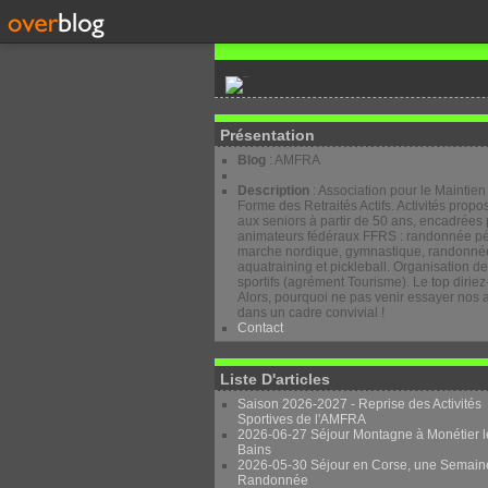
Présentation
Blog
: AMFRA
Description
: Association pour le Maintien
Forme des Retraités Actifs. Activités prop
aux seniors à partir de 50 ans, encadrées 
animateurs fédéraux FFRS : randonnée pé
marche nordique, gymnastique, randonnée
aquatraining et pickleball. Organisation d
sportifs (agrément Tourisme). Le top diriez
Alors, pourquoi ne pas venir essayer nos a
dans un cadre convivial !
Contact
Liste D'articles
Saison 2026-2027 - Reprise des Activités
Sportives de l'AMFRA
2026-06-27 Séjour Montagne à Monétier l
Bains
2026-05-30 Séjour en Corse, une Semain
Randonnée