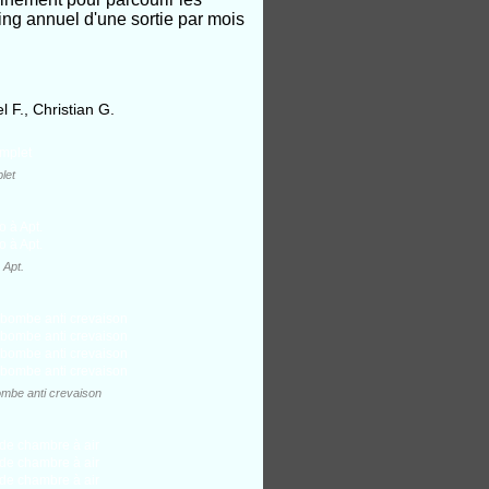
ing annuel d'une sortie par mois
 F., Christian G.
let
 Apt.
ombe anti crevaison