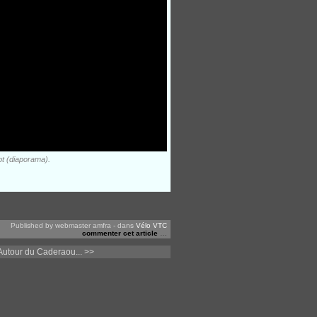
pt (diaporama).
Published by webmaster amfra
-
dans
Vélo VTC
commenter cet article
…
utour du Caderaou... >>