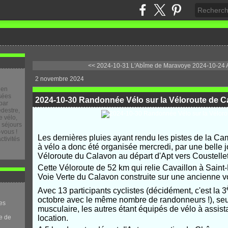
<< 2024-10-31 L'Abîme de Maravoye
2024-10-24 A
2 novembre 2024
 en
osées
2024-10-30 Randonnée Vélo sur la Véloroute de C
par
destre,
 vélo,
e séjours
-vous !
Les dernières pluies ayant rendu les pistes de la Ca
ctivités
à vélo a donc été organisée mercredi, par une belle j
Véloroute du Calavon au départ d'Apt vers Coustellet 
Cette Véloroute de 52 km qui relie Cavaillon à Saint-
Voie Verte du Calavon construite sur une ancienne vo
Avec 13 participants cyclistes (décidément, c'est la 3
octobre avec le même nombre de randonneurs !), seule
es
musculaire, les autres étant équipés de vélo à assis
e de
location.