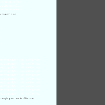
 chambre à air
 troglodytes puis la Véloroute