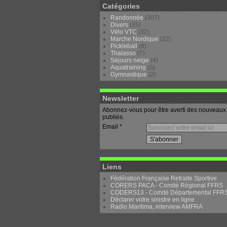
Catégories
Randonnée
(307)
Divers
(35)
Vélo VTC
(32)
Marche Nordique
(22)
Pickleball
(8)
Thalasso
(7)
Séjours neige
(4)
Aquatraining
(3)
Gymnastique
(2)
Newsletter
Abonnez-vous pour être averti des nouveaux 
publiés.
Email
Liens
Fédération Française Retraite Sportive
CORERS PACA - Comité Régional FFRS
CODERS13 - Comité Départemental FFR
Déclarer votre sinistre en ligne
Radio Maritima, interview AMFRA