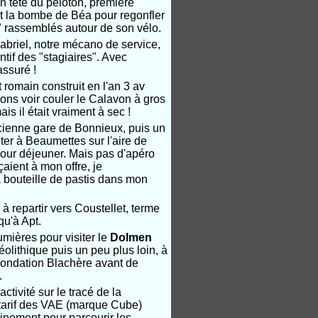
n tête du peloton, première
t la bombe de Béa pour regonfler
 rassemblés autour de son vélo.
abriel, notre mécano de service,
ntif des "stagiaires". Avec
ssuré !
t romain construit
en l'an 3 av
ns voir couler le Calavon à gros
s il était vraiment à sec !
cienne gare de Bonnieux, puis un
ter à Beaumettes sur l'aire de
our déjeuner. Mais pas d'apéro
çaient à mon offre, je
a bouteille de pastis dans mon
 à repartir vers Coustellet, terme
qu'à Apt.
umières pour visiter le
Dolmen
éolithique
puis un peu plus loin, à
a Fondation Blachère avant de
.
ctivité sur le tracé de la
le tarif des VAE (marque Cube)
ainement pour parcourir les