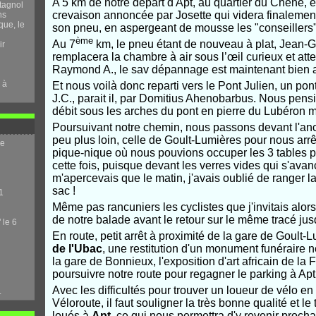
A 5 km de notre départ d'Apt, au quartier du Chêne, e
tagnol
crevaison annoncée par Josette qui videra finalemen
ns
que, le
son pneu, en aspergeant de mousse les "conseillers"
ème
Au 7
km, le pneu étant de nouveau à plat, Jean-G
ir
remplacera la chambre à air sous l’œil curieux et atte
Raymond A., le sav dépannage est maintenant bien a
 à
Et nous voilà donc reparti vers le Pont Julien, un pon
J.C.,
parait il, par Domitius
Ahenobarbus. Nous pensio
débit sous les arches du pont en pierre du Lubéron mai
Poursuivant notre chemin, nous passons devant l'an
peu plus loin, celle de Goult-Lumières pour nous arrê
me
pique-nique où nous pouvions occuper les 3 tables p
cette fois, puisque devant les verres vides qui s'avan
m'apercevais que le matin, j'avais oublié de ranger l
sac !
1
Même pas rancuniers les cyclistes que j'invitais alors
de notre balade avant le retour sur le même tracé jus
 le 6
En route, petit arrêt à proximité de la gare de Goult-L
de l'Ubac
, une
restitution d'un monument funéraire n
la gare de Bonnieux, l'exposition d'art africain de l
poursuivre notre route pour regagner le parking à Apt
Avec les difficultés pour trouver un loueur de vélo en a
.
Véloroute, il faut souligner la très bonne qualité et 
loués à
Apt
, ce qui nous permettra d'y revenir proch