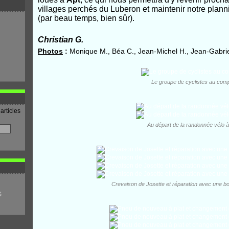
villages perchés du Luberon et maintenir notre plann
(par beau temps, bien sûr).
Christian G.
Photos
:
Monique M., Béa C., Jean-Michel H., Jean-Gabriel
Le groupe de cyclistes au comp
articles
Au départ de la randonnée vélo à
Crevaison de Josette et réparation avec une b
S