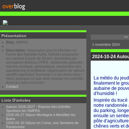
Présentation
<<
Blog
: AMFRA
1 novembre 2024
Description
: Association pour le Maintien en
Forme des Retraités Actifs. Activités proposées
2024-10-24 Autou
aux seniors à partir de 50 ans, encadrées par
animateurs fédéraux FFRS : randonnée pédestre,
marche nordique, gymnastique, randonnée vélo,
aquatraining et pickleball. Organisation de séjours
sportifs (agrément Tourisme). Le top diriez-vous !
La météo du jeudi
Alors, pourquoi ne pas venir essayer nos activités
dans un cadre convivial !
finalement le gro
Contact
aubaine de pouvoi
d'humidité !
Inspirée du tracé
Liste D'articles
notre randonnée 
Saison 2026-2027 - Reprise des Activités
du parking, longe
Sportives de l'AMFRA
2026-06-27 Séjour Montagne à Monétier les
ensuite un senti
Bains
pôle d'agricultur
2026-05-30 Séjour en Corse, une Semaine de
chênes verts et 
Randonnée