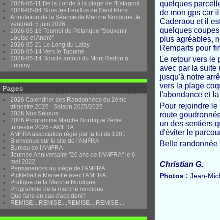
quelques parcell
2026-06-11 De la Londe à la plage de l'Estagnol
2026-06-04 Sous les Feuillus de Saint Pons
de mon gps car il
Annulation de la Séance de Marche Nordique, le
Caderaou et il est
vendredi 5 juin 2026.
quelques coupes p
2026-05-18 Tournoi de Pétanque "Souvenir
Louise et André"
plus agréables, n
2026-05-21 Le Long du Latay
Remparts pour fin
2026-05-14 Vers le Taoumé
2026-05-14 Boucle autour du Mont Redon à
Le retour vers le 
Luminy
avec par la suite
jusqu'à notre arr
vers la plage coqu
Pages
l'abondance et la
2026 Calendrier des Randonnées du 2ème
Pour rejoindre le 
trimestre 2026 - Saison 2025/2026
2026 Nos Séjours
route goudronnée 
2026 Programme Marche Nordique 2ème
un des sentiers 
trimestre 2026 - AMFRA
d'éviter le parcou
AMFRA association régie par la loi de 1901
Bienvenue sur le site de l'AMFRA
Belle randonnée 
Bureau de l'AMFRA
Journée Anniversaire "20 ans de l'AMFRA" le 6
mai 2022
Christian G.
Permanences au siège de l'AMFRA
Pickleball à Marseille avec l'AMFRA
Photos
:
Jean-Mich
Pratique de la Marche Nordique
Programme de la marche nordique
Que faire en cas d'accident?
REMISE....REMISE....REMISE....REMISE....