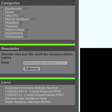
Catégories
Randonnée
(307)
Divers
(35)
Vélo VTC
(32)
Marche Nordique
(22)
Pickleball
(8)
Thalasso
(7)
Séjours neige
(4)
Aquatraining
(3)
Gymnastique
(2)
Newsletter
Abonnez-vous pour être averti des nouveaux articles
publiés.
Email
Liens
Fédération Française Retraite Sportive
CORERS PACA - Comité Régional FFRS
CODERS13 - Comité Départemental FFRS
Déclarer votre sinistre en ligne
Radio Maritima, interview AMFRA