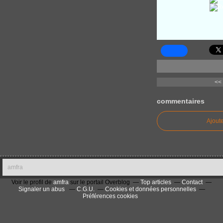
<<
commentaires
Ajout
amfra
Voir le profil de
amfra
sur le portail Overblog
Top articles
Contact
Signaler un abus
C.G.U.
Cookies et données personnelles
Préférences cookies