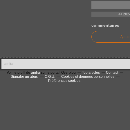
<< 2024
commentaires
Ajout
amfra
Voir le profil de
amfra
sur le portail Overblog
Top articles
Contact
Signaler un abus
C.G.U.
Cookies et données personnelles
Préférences cookies