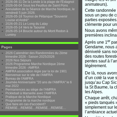
2026-06-11 De la Londe à la plage de l'Estagnol
animateurs).
2026-06-04 Sous les Feuillus de Saint Pons
Annulation de la Séance de Marche Nordique, le
Cette randonnée e
vendredi 5 juin 2026.
sous un peu de cr
2026-05-18 Tournoi de Pétanque "Souvenir
parties exposées
Louise et André"
2026-05-21 Le Long du Latay
clémente pour un 
2026-05-14 Vers le Taoumé
Nous avons même 
2026-05-14 Boucle autour du Mont Redon à
Luminy
premières inclina
er
Après une 1
par
Gendame, nous av
Pages
dénivelé sans nou
2026 Calendrier des Randonnées du 2ème
des routes forest
trimestre 2026 - Saison 2025/2026
2026 Nos Séjours
pentes sauf à l’a
2026 Programme Marche Nordique 2ème
légèrement.
trimestre 2026 - AMFRA
AMFRA association régie par la loi de 1901
De là, nous avons
Bienvenue sur le site de l'AMFRA
d’un coté la vue s
Bureau de l'AMFRA
jusqu’au Cap Sici
Journée Anniversaire "20 ans de l'AMFRA" le 6
mai 2022
la St Baume, la ch
Permanences au siège de l'AMFRA
les Alpes.
Pickleball à Marseille avec l'AMFRA
Pratique de la Marche Nordique
Chaque arrêt, cha
Programme de la marche nordique
« pieds tanqués »
Que faire en cas d'accident?
simplement sur l
REMISE....REMISE....REMISE....REMISE....
l’ambiance actuel