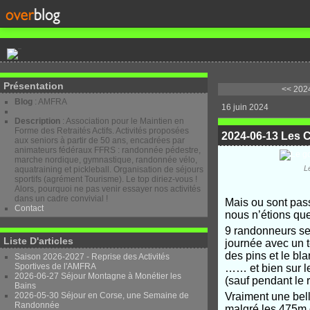
Présentation
<< 2024
Blog
: AMFRA
16 juin 2024
Description
: Association pour le Maintien en
Forme des Retraités Actifs. Activités proposées
2024-06-13 Les C
aux seniors à partir de 50 ans, encadrées par
animateurs fédéraux FFRS : randonnée pédestre,
marche nordique, gymnastique, randonnée vélo,
L
aquatraining et pickleball. Organisation de séjours
sportifs (agrément Tourisme). Le top diriez-vous !
Alors, pourquoi ne pas venir essayer nos activités
dans un cadre convivial !
Mais ou sont pas
Contact
nous n’étions que
9 randonneurs seu
Liste D'articles
journée avec un t
des pins et le bl
Saison 2026-2027 - Reprise des Activités
Sportives de l'AMFRA
…… et bien sur l
2026-06-27 Séjour Montagne à Monétier les
(sauf pendant le 
Bains
2026-05-30 Séjour en Corse, une Semaine de
Vraiment une bell
Randonnée
malgré les 475m o