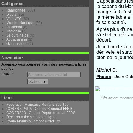
L’appétit dans l
Catégories
la cabane du Marq
Randonnée
(307)
mangé (à 9 c’est
Divers
(35)
la même table à l
Vélo VTC
(32)
faisais partie).
Marche Nordique
(22)
Pickleball
(8)
Après plus d’une h
Thalasso
(7)
s’est effectué tr
Séjours neige
(4)
départ.
Aquatraining
(3)
Gymnastique
(2)
Jolie boucle, à r
dénivelé, et surt
bien belle journé
Newsletter
Abonnez-vous pour être averti des nouveaux articles
publiés.
Michel C.
Email
Photos
:
Jean Gabr
Liens
L'équipe des randonneu
Fédération Française Retraite Sportive
CORERS PACA - Comité Régional FFRS
CODERS13 - Comité Départemental FFRS
Déclarer votre sinistre en ligne
Radio Maritima, interview AMFRA