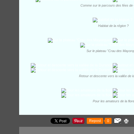
Comme sur le parcours des fées de
Habitat de la région ?
Sur le plateau "Crau des Mayor
Retour et descente vers la vallée de 
Pour les amateurs de la flor
Repost
0