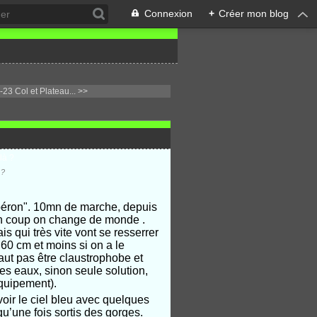
Connexion
+
Créer mon blog
23 Col et Plateau... >>
 ?
ubéron". 10mn de marche, depuis
d’un coup on change de monde .
s qui très vite vont se resserrer
60 cm et moins si on a le
faut pas être claustrophobe et
es eaux, sinon seule solution,
équipement).
voir le ciel bleu avec quelques
u’une fois sortis des gorges.