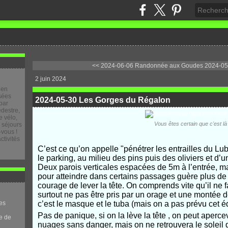
<< 2024-06-06 Randonnée aux Goudes
2024-05-
2 juin 2024
 en
osées
2024-05-30 Les Gorges du Régalon
par
destre,
 vélo,
Vous êtes certain que c'est là
e séjours
-vous !
ctivités
C’est ce qu’on appelle "pénétrer les entrailles du L
le parking, au milieu des pins puis des oliviers et 
Deux parois verticales espacées de 5m à l’entrée, mai
pour atteindre dans certains passages guère plus de 
courage de lever la tête. On comprends vite qu’il ne 
surtout ne pas être pris par un orage et une montée d
es
c’est le masque et le tuba (mais on a pas prévu cet 
Pas de panique, si on la lève la tête , on peut aperce
e de
nuages sans danger, mais on ne retrouvera le soleil q