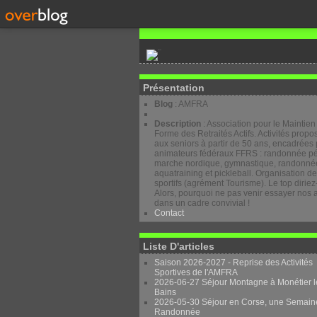
Présentation
Blog
: AMFRA
Description
: Association pour le Maintien
Forme des Retraités Actifs. Activités prop
aux seniors à partir de 50 ans, encadrées 
animateurs fédéraux FFRS : randonnée pé
marche nordique, gymnastique, randonnée
aquatraining et pickleball. Organisation d
sportifs (agrément Tourisme). Le top diriez
Alors, pourquoi ne pas venir essayer nos a
dans un cadre convivial !
Contact
Liste D'articles
Saison 2026-2027 - Reprise des Activités
Sportives de l'AMFRA
2026-06-27 Séjour Montagne à Monétier l
Bains
2026-05-30 Séjour en Corse, une Semain
Randonnée