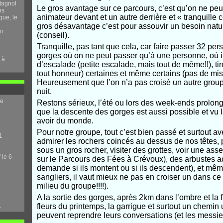
tagnol
Le gros avantage sur ce parcours, c’est qu’on ne pe
ns
animateur devant et un autre derrière et « tranquille 
que, le
gros désavantage c’est pour assouvir un besoin nature
ir
(conseil).
Tranquille, pas tant que cela, car faire passer 32 per
gorges où on ne peut passer qu’à une personne, où i
 à
d’escalade (petite escalade, mais tout de même!!), tire
tout honneur) certaines et même certains (pas de mi
Heureusement que l’on n’a pas croisé un autre group
nuit.
me
Restons sérieux, l’été ou lors des week-ends prolongés
que la descente des gorges est aussi possible et vu la 
avoir du monde.
Pour notre groupe, tout c’est bien passé et surtout 
1
admirer les rochers coincés au dessus de nos têtes, 
sous un gros rocher, visiter des grottes, voir une as
 le 6
sur le Parcours des Fées à Crévoux), des arbustes a
demande si ils montent ou si ils descendent), et mêm
sangliers, il vaut mieux ne pas en croiser un dans ce
milieu du groupe!!!!).
A la sortie des gorges, après 2km dans l’ombre et la fr
.
fleurs du printemps, la garrigue et surtout un chemi
peuvent reprendre leurs conversations (et les messieu