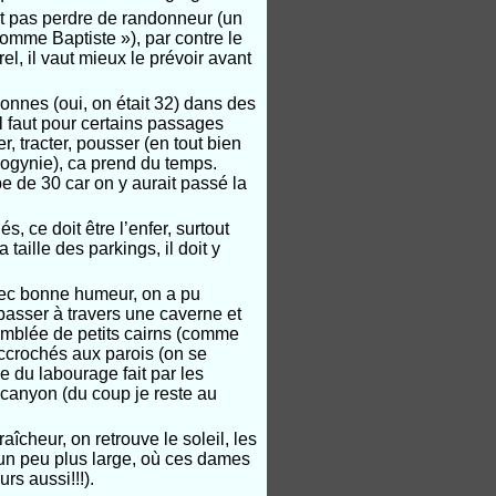
ut pas perdre de randonneur (un
comme Baptiste »), par contre le
l, il vaut mieux le prévoir avant
sonnes (oui, on était 32) dans des
l faut pour certains passages
r, tracter, pousser (en tout bien
sogynie), ca prend du temps.
e de 30 car on y aurait passé la
, ce doit être l’enfer, surtout
taille des parkings, il doit y
avec bonne humeur, on a pu
passer à travers une caverne et
semblée de petits cairns (comme
ccrochés aux parois (on se
e du labourage fait par les
 canyon (du coup je reste au
aîcheur, on retrouve le soleil, les
n un peu plus large, où ces dames
rs aussi!!!).