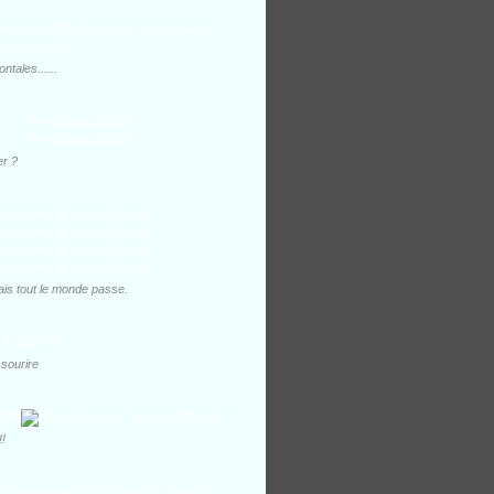
ontales......
er ?
 mais tout le monde passe.
 sourire
!