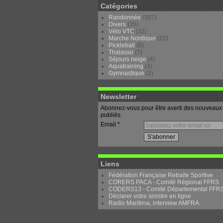
Catégories
Randonnée
(307)
Divers
(35)
Vélo VTC
(32)
Marche Nordique
(22)
Pickleball
(8)
Thalasso
(7)
Séjours neige
(4)
Aquatraining
(3)
Gymnastique
(2)
Newsletter
Abonnez-vous pour être averti des nouveaux 
publiés.
Email
Liens
Fédération Française Retraite Sportive
CORERS PACA - Comité Régional FFRS
CODERS13 - Comité Départemental FFR
Déclarer votre sinistre en ligne
Radio Maritima, interview AMFRA