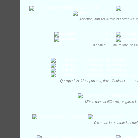
Attention, baisser la tête et sortez les fr
Ca coince....... on va tous pass
Quelque fois, il faut pousser, tirer, décoincer ........
Même dans la difficulté, on garde le
C'est pas large quand même!!