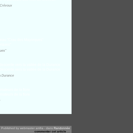
 Crévoux
ques"
la Durance
e
Published by webmaster amfra
-
dans
Randonnée
commenter cet article
…