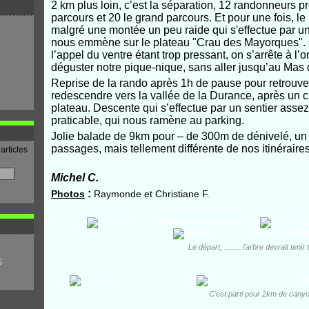
2 km plus loin, c’est la séparation, 12 randonneurs pr
parcours et 20 le grand parcours. Et pour une fois, le
malgré une montée un peu raide qui s'effectue par un
nous emmène sur le plateau "Crau des Mayorques". O
l’appel du ventre étant trop pressant, on s’arrête à 
déguster notre pique-nique, sans aller jusqu’au Mas 
Reprise de la rando après 1h de pause pour retrouv
redescendre vers la vallée de la Durance, après un 
plateau. Descente qui s’effectue par un sentier assez
praticable, qui nous ramène au parking.
Jolie balade de 9km pour – de 300m de dénivelé, un 
passages, mais tellement différente de nos itinéraires
articles
Michel C.
:
Photos
Raymonde et Christiane F.
Le départ, .........l'arbre devrait tenir 
S
C'est parti pour 2km de cany