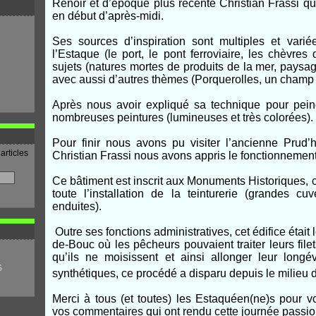
Renoir et d’époque plus récente Christian Frassi qui
en début d’après-midi.
Ses sources d’inspiration sont multiples et varié
l’Estaque (le port, le pont ferroviaire, les chèvre
sujets (natures mortes de produits de la mer, paysage
avec aussi d’autres thèmes (Porquerolles, un champ de
Après nous avoir expliqué sa technique pour pei
nombreuses peintures (lumineuses et très colorées).
Pour finir nous avons pu visiter l’ancienne Prud
articles
Christian Frassi nous avons appris le fonctionnement 
Ce bâtiment est inscrit aux Monuments Historiques, c
toute l’installation de la teinturerie (grandes c
enduites).
Outre ses fonctions administratives, cet édifice était 
de-Bouc où les pêcheurs pouvaient traiter leurs filet
qu’ils ne moisissent et ainsi allonger leur longévi
S
synthétiques, ce procédé a disparu depuis le milieu 
Merci à tous (et toutes) les Estaquéen(ne)s pour vot
vos commentaires qui ont rendu cette journée passionn