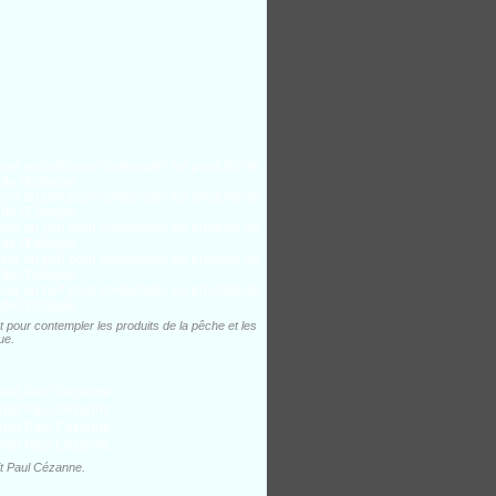
rt pour contempler les produits de la pêche et les
ue.
ait Paul Cézanne.