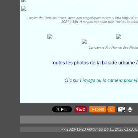
L'atelier de Christian Frassi avec ses magnifiques tableaux fera l'objet d'un
2024 à 18h. A ne pas manquer pour revivre la passi
L’ancienne Prud’homie des Pêch
Toutes les photos de la balade urbaine à
Clic sur l'image ou la caméra pour vi
Repost
0
<< 2023-11-23 Autour du Bois...
2023-11-16 Le