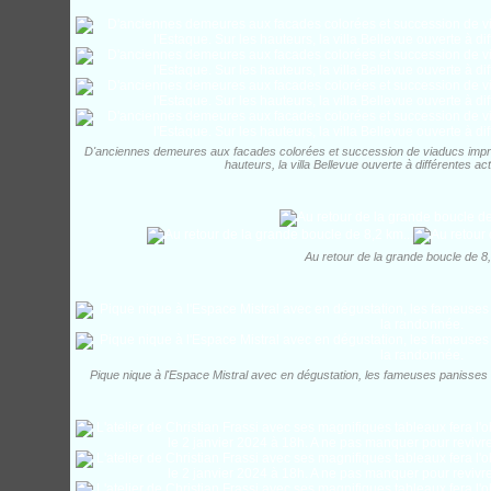
D'anciennes demeures aux facades colorées et succession de viaducs impres
hauteurs, la villa Bellevue ouverte à différentes act
Au retour de la grande boucle de 8,
Pique nique à l'Espace Mistral avec en dégustation, les fameuses panisses o