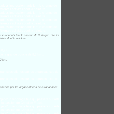
sionnants font le charme de l'Estaque. Sur les
ivités dont la peinture.
2 km...
ffertes par les organisatrices de la randonnée.