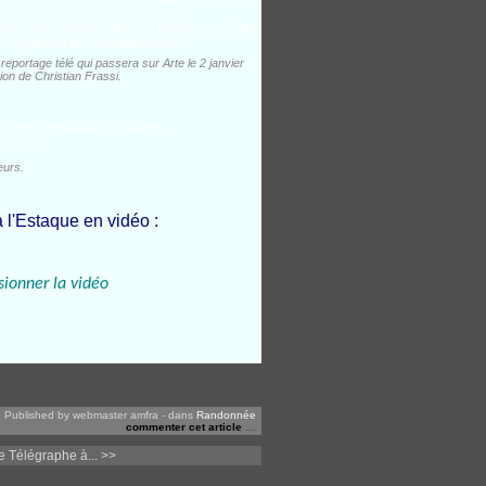
 reportage télé qui passera sur Arte le 2 janvier
on de Christian Frassi.
eurs.
 l'Estaque en vidéo :
sionner la vidéo
Published by webmaster amfra
-
dans
Randonnée
commenter cet article
…
 Télégraphe à... >>