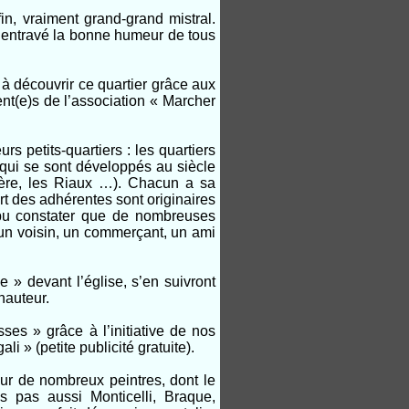
in, vraiment grand-grand mistral.
s entravé la bonne humeur de tous
 à découvrir ce quartier grâce aux
nt(e)s de l’association « Marcher
s petits-quartiers : les quartiers
s qui se sont développés au siècle
inière, les Riaux …). Chacun a sa
art des adhérentes sont originaires
 pu constater que de nombreuses
 un voisin, un commerçant, un ami
e » devant l’église, s’en suivront
hauteur.
es » grâce à l’initiative de nos
i » (petite publicité gratuite).
our de nombreux peintres, dont le
s pas aussi Monticelli, Braque,