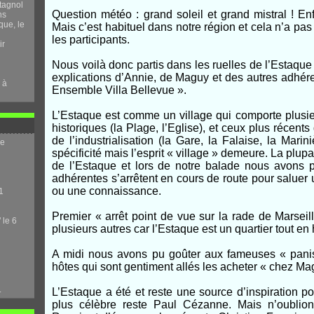
tagnol
Question météo : grand soleil et grand mistral ! Enf
ns
que, le
Mais c’est habituel dans notre région et cela n’a pa
les participants.
ir
Nous voilà donc partis dans les ruelles de l’Estaque
explications d’Annie, de Maguy et des autres adhére
 à
Ensemble Villa Bellevue ».
L’Estaque est comme un village qui comporte plusieur
historiques (la Plage, l’Eglise), et ceux plus récent
de l’industrialisation (la Gare, la Falaise, la Mar
me
spécificité mais l’esprit « village » demeure. La plup
de l’Estaque et lors de notre balade nous avons
adhérentes s’arrêtent en cours de route pour saluer
ou une connaissance.
1
Premier « arrêt point de vue sur la rade de Marseill
 le 6
plusieurs autres car l’Estaque est un quartier tout en 
A midi nous avons pu goûter aux fameuses « paniss
hôtes qui sont gentiment allés les acheter « chez Magal
.
L’Estaque a été et reste une source d’inspiration p
plus célèbre reste Paul Cézanne. Mais n’oublion