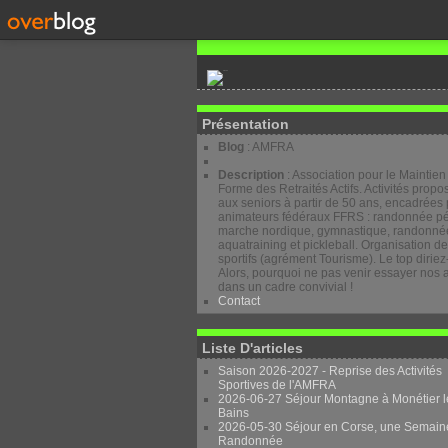
Présentation
Blog
: AMFRA
Description
: Association pour le Maintien
Forme des Retraités Actifs. Activités prop
aux seniors à partir de 50 ans, encadrées 
animateurs fédéraux FFRS : randonnée pé
marche nordique, gymnastique, randonnée
aquatraining et pickleball. Organisation d
sportifs (agrément Tourisme). Le top diriez
Alors, pourquoi ne pas venir essayer nos a
dans un cadre convivial !
Contact
Liste D'articles
Saison 2026-2027 - Reprise des Activités
Sportives de l'AMFRA
2026-06-27 Séjour Montagne à Monétier l
Bains
2026-05-30 Séjour en Corse, une Semain
Randonnée