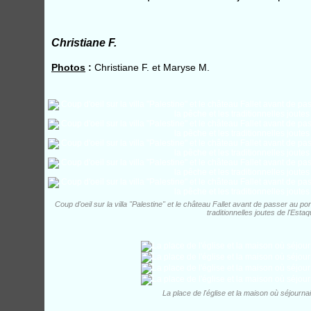
Christiane F.
Photos
:
Christiane F. et Maryse M.
Coup d'oeil sur la villa "Palestine" et le château Fallet avant de passer au po
traditionnelles joutes de l'Estaq
La place de l'église et la maison où séjourn