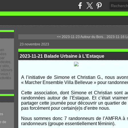
<< 2023-11-23 Autour du Bois...
2023-11-16 Le
23 novembre 2023
 en
osées
2023-11-21 Balade Urbaine à L'Estaque
par
destre,
 vélo,
e séjours
-vous !
A l’initiative de Simone et Christian G., nous avon
ctivités
« Marcher Ensemble Villa Bellevue » pour randonner 
Cette association, dont Simone et Christian sont a
randonnées autour de l’Estaque. Et c’était vraime
partager cette journée pour découvrir un quartier de
pas forcément pour certain(e)s d’entre nous.
es
Nous sommes donc 7 randonneurs de l’AMFRA à se 
e de
randonneurs (groupe essentiellement féminin).