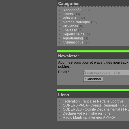
Catégories
Randonnée
(307)
Divers
(35)
Vélo VTC
(32)
Marche Nordique
(22)
Pickleball
(8)
Thalasso
(7)
Séjours neige
(4)
Aquatraining
(3)
Gymnastique
(2)
Newsletter
Abonnez-vous pour être averti des nouveaux 
publiés.
Email
Liens
Fédération Française Retraite Sportive
CORERS PACA - Comité Régional FFRS
CODERS13 - Comité Départemental FFR
Déclarer votre sinistre en ligne
Radio Maritima, interview AMFRA