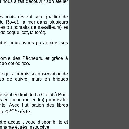
 nous a fait découvrir son atelier
es mais restent son quartier de
s du Rove), la mer dans plusieurs
s ou portraits de travailleurs), et
 coquelicot, la forêt).
ndre, nous avons pu admirer ses
’homie des Pêcheurs, et grâce à
de cet édifice.
e qui a permis la conservation de
uves de cuivre, murs en briques
le seul endroit de La Ciotat à Port-
s en coton (ou en lin) pour éviter
té. Avec l’utilisation des fibres
ème
du 20
siècle.
re accueil, votre disponibilité et
ante et très instructive.