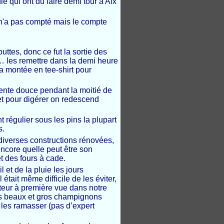
qui ont du faire demi tour à Aix
 n'a pas compté mais le compte
ttes, donc ce fut la sortie des
 les remettre dans la demi heure
la montée en tee-shirt pour
pente douce pendant la moitié de
et pour digérer on redescend
 régulier sous les pins la plupart
s.
diverses constructions rénovées,
ncore quelle peut être son
 et des fours à cade.
l et de la pluie les jours
était même difficile de les éviter,
eur à première vue dans notre
des beaux et gros champignons
 les ramasser (pas d’expert