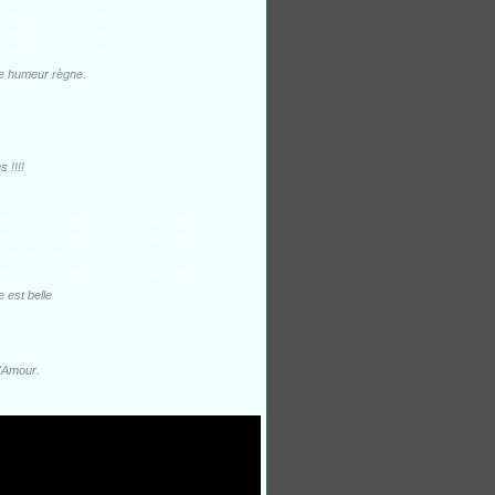
ne humeur règne.
 !!!!
 est belle
d'Amour.