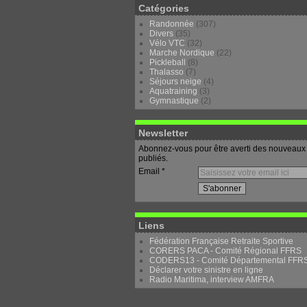
Catégories
Randonnée
(307)
Divers
(35)
Vélo VTC
(32)
Marche Nordique
(22)
Pickleball
(8)
Thalasso
(7)
Séjours neige
(4)
Aquatraining
(3)
Gymnastique
(2)
Newsletter
Abonnez-vous pour être averti des nouveaux 
publiés.
Email
Liens
Fédération Française Retraite Sportive
CORERS PACA - Comité Régional FFRS
CODERS13 - Comité Départemental FFR
Déclarer votre sinistre en ligne
Radio Maritima, interview AMFRA