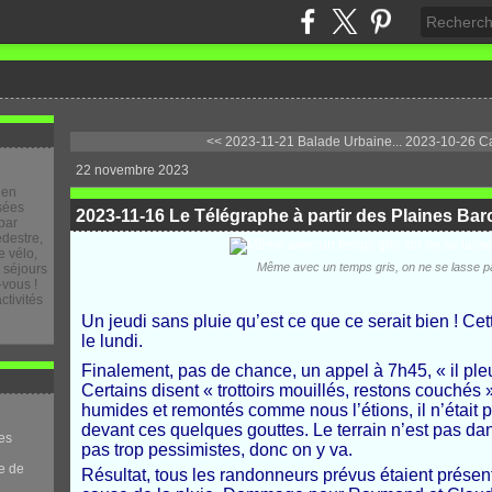
<< 2023-11-21 Balade Urbaine...
2023-10-26 Ca
22 novembre 2023
 en
osées
2023-11-16 Le Télégraphe à partir des Plaines Ba
par
destre,
 vélo,
Même avec un temps gris, on ne se lasse p
e séjours
-vous !
ctivités
Un jeudi sans pluie qu’est ce que ce serait bien ! Cet
le lundi.
Finalement, pas de chance, un appel à 7h45, « il ple
Certains disent « trottoirs mouillés, restons couchés »
humides et remontés comme nous l’étions, il n’était
devant ces quelques gouttes. Le terrain n’est pas da
es
pas trop pessimistes, donc on y va.
e de
Résultat, tous les randonneurs prévus étaient prése