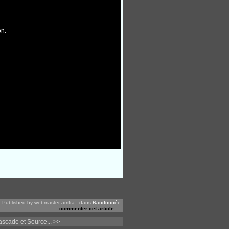
Published by webmaster amfra
-
dans
Randonnée
commenter cet article
…
scade et Source... >>