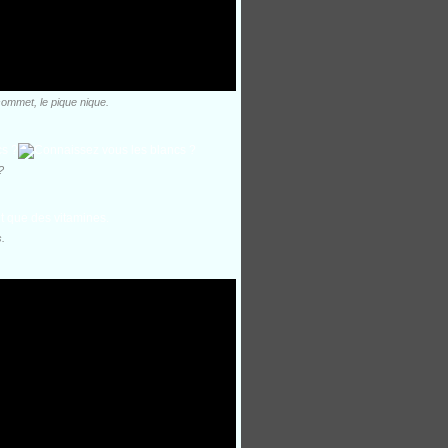
sommet, le pique nique.
?
.