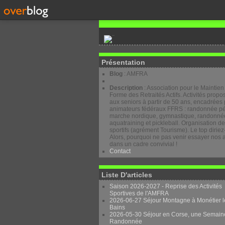
Présentation
Blog
: AMFRA
Description
: Association pour le Maintien
Forme des Retraités Actifs. Activités prop
aux seniors à partir de 50 ans, encadrées 
animateurs fédéraux FFRS : randonnée pé
marche nordique, gymnastique, randonnée
aquatraining et pickleball. Organisation d
sportifs (agrément Tourisme). Le top diriez
Alors, pourquoi ne pas venir essayer nos a
dans un cadre convivial !
Contact
Liste D'articles
Saison 2026-2027 - Reprise des Activités
Sportives de l'AMFRA
2026-06-27 Séjour Montagne à Monétier l
Bains
2026-05-30 Séjour en Corse, une Semain
Randonnée