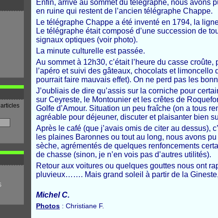
Enfin, arrivé au sommet du télégraphe, nous avons p
en ruine qui restent de l’ancien télégraphe Chappe.
Le télégraphe Chappe a été inventé en 1794, la ligne
Le télégraphe était composé d’une succession de to
signaux optiques (voir photo).
La minute culturelle est passée.
Au sommet à 12h30, c’était l’heure du casse croûte
l’apéro et suivi des gâteaux, chocolats et limoncello d
pourrait faire mauvais effet). On ne perd pas les bon
J’oubliais de dire qu’assis sur la corniche pour cert
sur Ceyreste, le Montounier et les crêtes de Roquefort
articles
Golfe d’Amour. Situation un peu fraîche (on a tous r
agréable pour déjeuner, discuter et plaisanter bien su
Après le café (que j’avais omis de citer au dessus), c
les plaines Baronnes ou tout au long, nous avons pu 
sèche, agrémentés de quelques renfoncements certa
de chasse (sinon, je n’en vois pas d’autres utilités).
Retour aux voitures ou quelques gouttes nous ont rap
pluvieux……. Mais grand soleil à partir de la Gineste, 
S
Michel C.
Photos
: Christiane F.