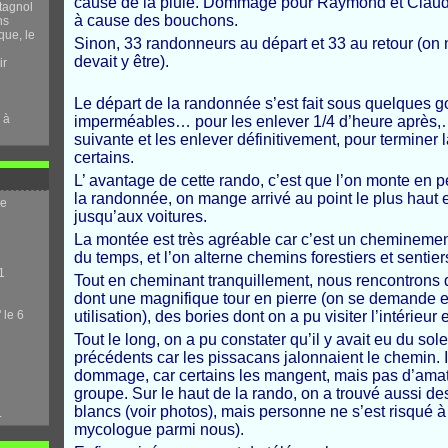
cause de la pluie. Dommage pour Raymond et Claudie 
tagnol
à cause des bouchons.
ns
que, le
Sinon, 33 randonneurs au départ et 33 au retour (on
devait y être).
ir
Le départ de la randonnée s’est fait sous quelques gou
 à
imperméables… pour les enlever 1/4 d’heure après,…
suivante et les enlever définitivement, pour terminer 
certains.
L’ avantage de cette rando, c’est que l’on monte en 
la randonnée, on mange arrivé au point le plus haut 
me
jusqu’aux voitures.
La montée est très agréable car c’est un cheminement
du temps, et l’on alterne chemins forestiers et sentier
1
Tout en cheminant tranquillement, nous rencontrons 
dont une magnifique tour en pierre (on se demande e
 le 6
utilisation), des bories dont on a pu visiter l’intérieur
Tout le long, on a pu constater qu’il y avait eu du solei
précédents car les pissacans jalonnaient le chemin. Il 
dommage, car certains les mangent, mais pas d’amat
groupe. Sur le haut de la rando, on a trouvé aussi 
blancs (voir photos), mais personne ne s’est risqué à
.
mycologue parmi nous).