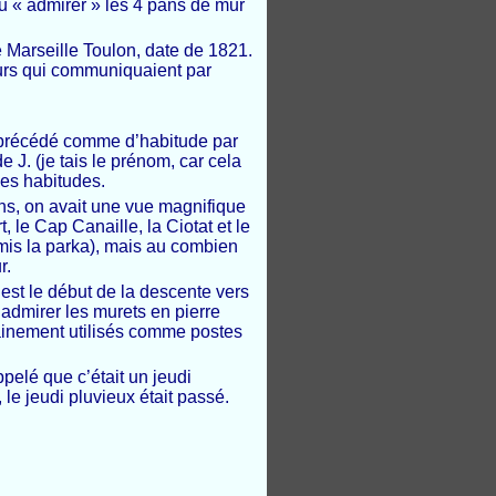
u « admirer » les 4 pans de mur
 Marseille Toulon, date de 1821.
urs qui communiquaient par
, précédé comme d’habitude par
e J. (je tais le prénom, car cela
nes habitudes.
ains, on avait une vue magnifique
, le Cap Canaille, la Ciotat et le
emis la parka), mais au combien
r.
’est le début de la descente vers
admirer les murets en pierre
inement utilisés comme postes
pelé que c’était un jeudi
le jeudi pluvieux était passé.