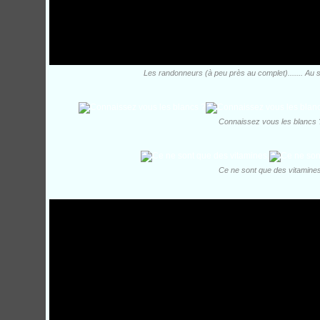
Les randonneurs (à peu près au complet)....... Au 
Connaissez vous les blancs 
Ce ne sont que des vitamines